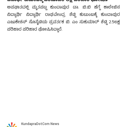
ವಿದಾರ್ಥಿ ಕುಟುಂಬಕ್ಕೆ ಎರಡೂವರೆ ಲಕ್ಷ ಪರಿಹಾರ ಘೋಷಣೆ
ಅಪಘಾತದಲ್ಲಿ ಮೃತಪಟ್ಟ ಕುಂದಾಪುರ ಡಾ. ಬಿ.ಬಿ ಹೆಗ್ಡೆ ಕಾಲೇಜಿನ
ವಿದ್ಯಾರ್ಥಿ ವಿದ್ಯಾರ್ಥಿ ರಾಘವೇಂದ್ರ ಶೆಟ್ಟಿ ಕುಟುಂಬಕ್ಕೆ ಕುಂದಾಪುರ
ಎಜುಕೇಶನ್ ಸೊಸೈಟಿಯ ಪ್ರವರ್ತಕ ಬಿ. ಎಂ ಸುಕುಮಾರ್ ಶೆಟ್ಟಿ 2.5ಲಕ್ಷ
ಪರಿಹಾರ ಪರಿಹಾರ ಘೋಷಿಸಿದ್ದಾರೆ.