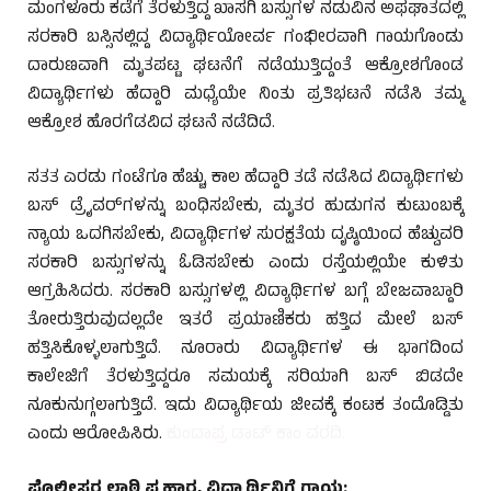
ಮಂಗಳೂರು ಕಡೆಗೆ ತೆರಳುತ್ತಿದ್ದ ಖಾಸಗಿ ಬಸ್ಸುಗಳ ನಡುವಿನ ಅಫಘಾತದಲ್ಲಿ
ಸರಕಾರಿ ಬಸ್ಸಿನಲ್ಲಿದ್ದ ವಿದ್ಯಾರ್ಥಿಯೋರ್ವ ಗಂಭೀರವಾಗಿ ಗಾಯಗೊಂಡು
ದಾರುಣವಾಗಿ ಮೃತಪಟ್ಟ ಘಟನೆಗೆ ನಡೆಯುತ್ತಿದ್ದಂತೆ ಆಕ್ರೋಶಗೊಂಡ
ವಿದ್ಯಾರ್ಥಿಗಳು ಹೆದ್ದಾರಿ ಮಧ್ಯೆಯೇ ನಿಂತು ಪ್ರತಿಭಟನೆ ನಡೆಸಿ ತಮ್ಮ
ಆಕ್ರೋಶ ಹೊರಗೆಡವಿದ ಘಟನೆ ನಡೆದಿದೆ.
ಸತತ ಎರಡು ಗಂಟೆಗೂ ಹೆಚ್ಚು ಕಾಲ ಹೆದ್ದಾರಿ ತಡೆ ನಡೆಸಿದ ವಿದ್ಯಾರ್ಥಿಗಳು
ಬಸ್ ಡ್ರೈವರ್‌ಗಳನ್ನು ಬಂಧಿಸಬೇಕು, ಮೃತರ ಹುಡುಗನ ಕುಟುಂಬಕ್ಕೆ
ನ್ಯಾಯ ಒದಗಿಸಬೇಕು, ವಿದ್ಯಾರ್ಥಿಗಳ ಸುರಕ್ಷತೆಯ ದೃಷ್ಠಿಯಿಂದ ಹೆಚ್ವುವರಿ
ಸರಕಾರಿ ಬಸ್ಸುಗಳನ್ನು ಓಡಿಸಬೇಕು ಎಂದು ರಸ್ತೆಯಲ್ಲಿಯೇ ಕುಳಿತು
ಆಗ್ರಹಿಸಿದರು. ಸರಕಾರಿ ಬಸ್ಸುಗಳಲ್ಲಿ ವಿದ್ಯಾರ್ಥಿಗಳ ಬಗ್ಗೆ ಬೇಜವಾಬ್ದಾರಿ
ತೋರುತ್ತಿರುವುದಲ್ಲದೇ ಇತರೆ ಪ್ರಯಾಣಿಕರು ಹತ್ತಿದ ಮೇಲೆ ಬಸ್
ಹತ್ತಿಸಿಕೊಳ್ಳಲಾಗುತ್ತಿದೆ. ನೂರಾರು ವಿದ್ಯಾರ್ಥಿಗಳ ಈ ಭಾಗದಿಂದ
ಕಾಲೇಜಿಗೆ ತೆರಳುತ್ತಿದ್ದರೂ ಸಮಯಕ್ಕೆ ಸರಿಯಾಗಿ ಬಸ್ ಬಿಡದೇ
ನೂಕುನುಗ್ಗಲಾಗುತ್ತಿದೆ. ಇದು ವಿದ್ಯಾರ್ಥಿಯ ಜೀವಕ್ಕೆ ಕಂಟಕ ತಂದೊಡ್ಡಿತು
ಎಂದು ಆರೋಪಿಸಿರು.
ಕುಂದಾಪ್ರ ಡಾಟ್ ಕಾಂ ವರದಿ.
ಪೊಲೀಸರ ಲಾಠಿ ಪ್ರಹಾರ, ವಿದ್ಯಾರ್ಥಿನಿಗೆ ಗಾಯ: