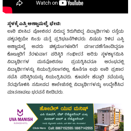
ಸ್ಥಳಕ್ಕೆ ಎಸ್ಪಿ ಅಣ್ಣಾಮಲೈ ಭೇಟಿ:
ಲಾಠಿ ಬೀಸಿದ ಪೋಲಿಸರ ವಿರುದ್ಧ ತಿರುಗಿಬಿದ್ದ ವಿದ್ಯಾರ್ಥಿಗಳು ರಸ್ತೆಯ
ಪಕ್ಕದಲ್ಲಿಯೇ ನಿಂತು ಮತ್ತೆ ಪ್ರತಿಭಟನೆಗಿಳಿದರು. ವಿಷಯ ತಿಳಿದ ಎಸ್ಪಿ
ಅಣ್ಣಾಮಲೈ ಅವರು ಚಿಕ್ಕಮಂಗಳೂರಿಗೆ ವರ್ಗಾವಣೆಗೊಂಡಿದ್ದರೂ
ಕೊಲ್ಲೂರಿಗೆ ತೆರಳುವಾಗ ಪರಿಸ್ಥಿತಿ ಗಂಭೀರತೆ ಅರಿತು ಸ್ಥಳಕ್ಕಾಗಮಿಸಿ
ವಿದ್ಯಾರ್ಥಿಗಳ ಮನವೊಲಿಸಲು ಪ್ರಯತ್ನಿಸಿದರೂ ಆರಂಭದಲ್ಲಿ
ವಿದ್ಯಾರ್ಥಿಗಳನ್ನು ನಿಯಂತ್ರಿಸಲಾಗಲಿಲ್ಲ. ಕೊನೆಗೂ ಲಘು ಲಾಠಿ ಪ್ರಹಾರ
ನಡೆಸಿ ಪರಿಸ್ಥಿತಿಯನ್ನು ನಿಯಂತ್ರಿಸಿದರು. ಕೂಡಲೇ ಹೆದ್ದಾರಿ ತಡೆಯನ್ನು
ತೆರವುಗೊಳಿಸಿ ಸಮೀಪದ ಕಾಲೇಜಿನಲ್ಲಿ ವಿದ್ಯಾರ್ಥಿಗಳನ್ನು ಉದ್ದೇಶಿಸಿದ
ಮಾತನಾಡಲು ಭರವಸೆ ನೀಡಿದರು.