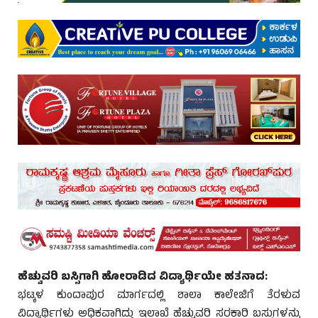
ಹೆಚ್ವುವರಿ ಬಸ್ಸಿಗಾಗಿ ಹೋರಾಡಿದ ವಿದ್ಯಾರ್ಥಿಯೇ ಹತನಾದ:
ಭಟ್ಕಳ ಕುಂದಾಪುರ ಮಾರ್ಗದಲ್ಲಿ ಶಾಲಾ ಕಾಲೇಜಿಗೆ ತೆರಳುವ
ವಿದ್ಯಾರ್ಥಿಗಳು ಅಧಿಕವಾಗಿದ್ದು ಇಲಾಖೆ ಹೆಚ್ಚುವರಿ ಸರಕಾರಿ ಬಸ್ಸುಗಳನ್ನು