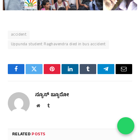
accident
Uppunda student Raghavendra died in bus accident
Facebook
Twitter
Pinterest
LinkedIn
Tumblr
Telegram
Email
ನ್ಯೂಸ್ ಬ್ಯೂರೋ
Website
Tumblr
RELATED
POSTS