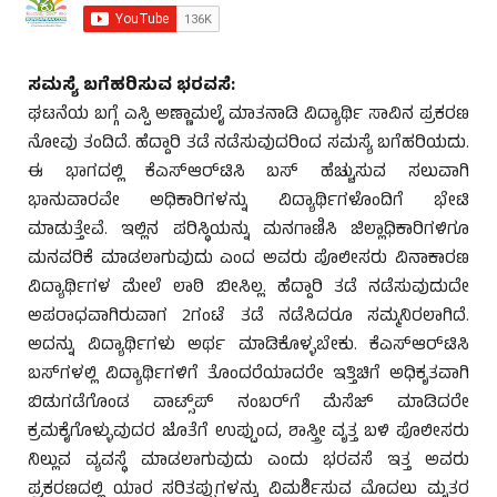
ಸಮಸ್ಯೆ ಬಗೆಹರಿಸುವ ಭರವಸೆ:
ಘಟನೆಯ ಬಗ್ಗೆ ಎಸ್ಪಿ ಅಣ್ಣಾಮಲೈ ಮಾತನಾಡಿ ವಿದ್ಯಾರ್ಥಿ ಸಾವಿನ ಪ್ರಕರಣ
ನೋವು ತಂದಿದೆ. ಹೆದ್ದಾರಿ ತಡೆ ನಡೆಸುವುದರಿಂದ ಸಮಸ್ಯೆ ಬಗೆಹರಿಯದು.
ಈ ಭಾಗದಲ್ಲಿ ಕೆಎಸ್‌ಆರ್‌ಟಿಸಿ ಬಸ್ ಹೆಚ್ಚುಸುವ ಸಲುವಾಗಿ
ಭಾನುವಾರವೇ ಅಧಿಕಾರಿಗಳನ್ನು ವಿದ್ಯಾರ್ಥಿಗಳೊಂದಿಗೆ ಭೇಟಿ
ಮಾಡುತ್ತೇವೆ. ಇಲ್ಲಿನ ಪರಿಸ್ಥಿಯನ್ನು ಮನಗಾಣಿಸಿ ಜಿಲ್ಲಾಧಿಕಾರಿಗಳಿಗೂ
ಮನವರಿಕೆ ಮಾಡಲಾಗುವುದು ಎಂದ ಅವರು ಪೊಲೀಸರು ವಿನಾಕಾರಣ
ವಿದ್ಯಾರ್ಥಿಗಳ ಮೇಲೆ ಲಾಠಿ ಬೀಸಿಲ್ಲ. ಹೆದ್ದಾರಿ ತಡೆ ನಡೆಸುವುದುದೇ
ಅಪರಾಧವಾಗಿರುವಾಗ 2ಗಂಟೆ ತಡೆ ನಡೆಸಿದರೂ ಸಮ್ಮನಿರಲಾಗಿದೆ.
ಅದನ್ನು ವಿದ್ಯಾರ್ಥಿಗಳು ಅರ್ಥ ಮಾಡಿಕೊಳ್ಳಬೇಕು. ಕೆಎಸ್‌ಆರ್‌ಟಿಸಿ
ಬಸ್‌ಗಳಲ್ಲಿ ವಿದ್ಯಾರ್ಥಿಗಳಿಗೆ ತೊಂದರೆಯಾದರೇ ಇತ್ತಿಚಿಗೆ ಅಧಿಕೃತವಾಗಿ
ಬಿಡುಗಡೆಗೊಂಡ ವಾಟ್ಸ್‌ಪ್ ನಂಬರ್‌ಗೆ ಮೆಸೆಜ್ ಮಾಡಿದರೇ
ಕ್ರಮಕೈಗೊಳ್ಳುವುದರ ಜೊತೆಗೆ ಉಪ್ಪುಂದ, ಶಾಸ್ತ್ರೀ ವೃತ್ತ ಬಳಿ ಪೊಲೀಸರು
ನಿಲ್ಲುವ ವ್ಯವಸ್ಥೆ ಮಾಡಲಾಗುವುದು ಎಂದು ಭರವಸೆ ಇತ್ತ ಅವರು
ಪ್ರಕರಣದಲ್ಲಿ ಯಾರ ಸರಿತಪ್ಪುಗಳನ್ನು ವಿಮರ್ಶಿಸುವ ಮೊದಲು ಮೃತರ