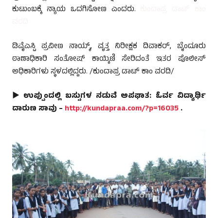
ಕುಟುಂಬಕ್ಕೆ ನ್ಯಾಯ ಒದಗಿಸೋಣ ಎಂದರು.
ಕುಂದಾಪ್ರ ಡಾಟ್ ಕಾಂ
ವರದಿ.
ಡಿವೈಎಸ್ಪಿ ಪ್ರವೀಣ ನಾಯ್ಕ್, ವೃತ್ತ ನಿರೀಕ್ಷಕ ದಿವಾಕರ್, ಬೈಂದೂರು
ಠಾಣಾಧಿಕಾರಿ ಸಂತೋಷ್ ಕಾಯ್ಕಿಣಿ ಸೇರಿದಂತೆ ಇತರ ಪೊಲೀಸ್
ಅಧಿಕಾರಿಗಳು ಸ್ಥಳದಲ್ಲಿದ್ದರು. /ಕುಂದಾಪ್ರ ಡಾಟ್ ಕಾಂ ವರದಿ/
► ಉಪ್ಪುಂದಲ್ಲಿ ಬಸ್ಸುಗಳ ನಡುವೆ ಅಪಘಾತ: ಓರ್ವ ವಿದ್ಯಾರ್ಥಿ
ದಾರುಣ ಸಾವು –
http://kundapraa.com/?p=16035
.