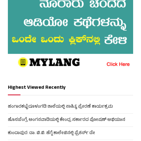
Highest Viewed Recently
ಹಂಗಾರಕಟ್ಟೆ ದೂಳಂಗಡಿ ಶಾಲೆಯಲ್ಲಿ ಸಾಹಿತ್ಯ ಪ್ರೇರಣೆ ಕಾರ್ಯಕ್ರಮ
ಹೊಸಬೆಂಗ್ರೆ ಅಂಗನವಾಡಿಯಲ್ಲಿ ಕೇಂದ್ರ ಸರ್ಕಾರದ ಪೋಷಣ್ ಅಭಿಯಾನ
ಕುಂದಾಪುರ: ಡಾ. ಬಿ.ಬಿ. ಹೆಗ್ಡೆ ಕಾಲೇಜಿನಲ್ಲಿ ಫ್ರೆಶರ್ಸ್ ಡೇ