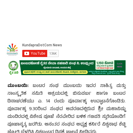
ಮುಂಬಯಿ:
ಬಂಟರ ಸಂಘ ಮುಂಬಯಿ ಇದರ ಸಾಹಿತ್ಯ ಮತ್ತು
ಸಾಂಸ್ಕೃತಿಕ ಸಮಿತಿ ಆಶ್ರಯದಲ್ಲಿ ಬಿಸುಪರ್ಬ ಹಾಗೂ ಬಂಟರ
ದಿನಾಚರಣೆಯು ಎ. 14 ರಂದು ಪೂರ್ವಾಹ್ನ ಉದ್ಘಾಟನೆಗೊಂಡಿತು.
ಪೂರ್ವಾಹ್ನ 9.30ರಿಂದ ಸಂಘದ ಆವರಣದಲ್ಲಿರುವ ಶ್ರೀ ಮಹಾವಿಷ್ಣು
ಮಂದಿರದಲ್ಲಿ ವಿಶೇಷ ಪೂಜೆ ನೆರವೇರಿದ ಬಳಿಕ ಗಣಪತಿ ಸ್ತುತಿಯೊಂದಿಗೆ
ಪೂಜಾನೃತ್ಯ ಜರಗಿತು. ಆನಂತರ ಸಂಘದ ಅಧ್ಯಕ್ಷ ಕರ್ನಿರೆ ವಿಶ್ವನಾಥ ಶೆಟ್ಟಿ
ಜ್ಯೋತಿ ಬೆಳಗಿಸಿ ವಿಶ್ವಬಂಟರ ದಿನಕ್ಕೆ ಚಾಲನೆ ನೀಡಿದರು.