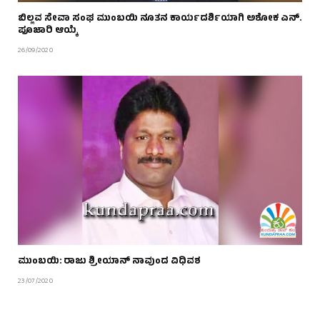
ಬಿಲ್ಲವ ಸೇವಾ ಸಂಘ ಮುಂಬಯಿ ನೂತನ ಕಾರ್ಯದರ್ಶಿಯಾಗಿ ಅಶೋಕ ಎನ್.
ಪೂಜಾರಿ ಆಯ್ಕೆ
26/09/2020
ಮುಂಬಯಿ: ರಾಜು ಶ್ರೀಯಾನ್ ನಾವುಂದ ವಿಧಿವಶ
23/07/2020