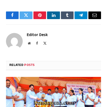
Facebook
Twitter
Pinterest
LinkedIn
Tumblr
Telegram
Email
Editor Desk
Website
Facebook
X
(Twitter)
RELATED
POSTS