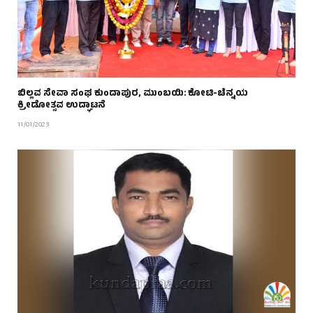
ಬಿಲ್ಲವ ಸೇವಾ ಸಂಘ ಕುಂದಾಪುರ, ಮುಂಬಯಿ: ಕೋಟಿ-ಚೆನ್ನಯ
ಕ್ರೀಡೋತ್ಸವ ಉದ್ಘಾಟನೆ
11/01/2023