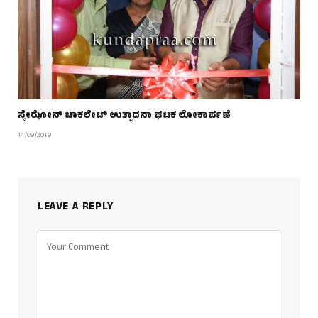
ಸ್ವೇಝೋನ್ ಚಾಕಲೇಟ್ ಉತ್ಪಾದನಾ ಘಟಕ ಲೋಕಾರ್ಪಣೆ
14/09/2019
LEAVE A REPLY