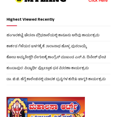
Highest Viewed Recently
ಹಂಗಾರಕಟ್ಟೆ: ಚೇತನಾ ಪ್ರೌಢಶಾಲೆಯಲ್ಲಿ ಕಾನೂನು ಅರಿವು ಕಾರ್ಯಕ್ರಮ
ಕಾರ್ಕಡ ಗೆಳೆಯರ ಬಳಗಕ್ಕೆ ಕೆ. ತಾರಾನಾಥ ಹೊಳ್ಳ ಪುನರಾಯ್ಕೆ
ಕೋಟ ಅಮೃತೇಶ್ವರಿ ದೇಗುಲಕ್ಕೆ ಕಾಂಗ್ರೆಸ್ ಮುಖಂಡ ಎಸ್.ಪಿ. ದಿನೇಶ್ ಭೇಟಿ
ಕುಂದಾಪುರ: ವಿದ್ಯಾರ್ಥಿ ಪ್ರೋತ್ಸಾಹ ಧನ ವಿತರಣಾ ಕಾರ್ಯಕ್ರಮ
ಡಾ. ಬಿ.ಬಿ. ಹೆಗ್ಡೆ ಕಾಲೇಜಿನಲ್ಲಿ ಮಾದಕ ದ್ರವ್ಯಗಳ ಕುರಿತು ಜಾಗೃತಿ ಕಾರ್ಯಕ್ರಮ