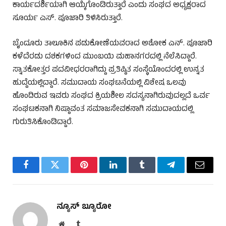
ಕಾರ್ಯದರ್ಶಿಯಾಗಿ ಆಯ್ಕೆಗೊಂಡಿರುತ್ತಾರೆ ಎಂದು ಸಂಘದ ಅಧ್ಯಕ್ಷರಾದ
ಸೂರ್ಯ ಎಸ್. ಪೂಜಾರಿ ತಿಳಿಸಿರುತ್ತಾರೆ.
ಬೈಂದೂರು ತಾಲೂಕಿನ ಪಡುಕೋಣೆಯವರಾದ ಅಶೋಕ ಎನ್. ಪೂಜಾರಿ
ಕಳೆದೆರಡು ದಶಕಗಳಿಂದ ಮುಂಬಯಿ ಮಹಾನಗರದಲ್ಲಿ ನೆಲೆಸಿದ್ದಾರೆ.
ಸ್ನಾತಕೋತ್ತರ ಪದವೀಧರರಾಗಿದ್ದು ಪ್ರತಿಷ್ಠಿತ ಸಂಸ್ಥೆಯೊಂದರಲ್ಲಿ ಉನ್ನತ
ಹುದ್ದೆಯಲ್ಲಿದ್ದಾರೆ. ಸಮುದಾಯ ಸಂಘಟನೆಯಲ್ಲಿ ವಿಶೇಷ ಒಲವು
ಹೊಂದಿರುವ ಇವರು ಸಂಘದ ಕ್ರಿಯಶೀಲ ಸದಸ್ಯನಾಗಿರುವುದಲ್ಲದೆ ಒರ್ವ
ಸಂಘಟಕನಾಗಿ ನಿಷ್ಠಾವಂತ ಸಮಾಜಸೇವಕನಾಗಿ ಸಮುದಾಯದಲ್ಲಿ
ಗುರುತಿಸಿಕೊಂಡಿದ್ದಾರೆ.
Facebook
Twitter
Pinterest
LinkedIn
Tumblr
Telegram
Email
ನ್ಯೂಸ್ ಬ್ಯೂರೋ
Website
Tumblr