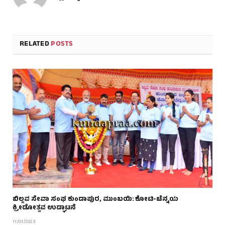
RELATED
POSTS
ಬಿಲ್ಲವ ಸೇವಾ ಸಂಘ ಕುಂದಾಪುರ, ಮುಂಬಯಿ: ಕೋಟಿ-ಚೆನ್ನಯ
ಕ್ರೀಡೋತ್ಸವ ಉದ್ಘಾಟನೆ
11/01/2023