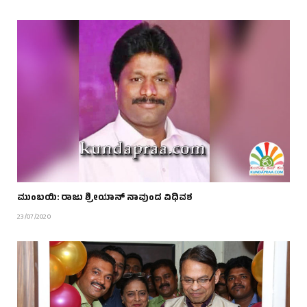
ಮುಂಬಯಿ: ರಾಜು ಶ್ರೀಯಾನ್ ನಾವುಂದ ವಿಧಿವಶ
23/07/2020