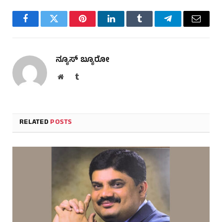
Facebook
Twitter
Pinterest
LinkedIn
Tumblr
Telegram
Email
ನ್ಯೂಸ್ ಬ್ಯೂರೋ
Website
Tumblr
RELATED
POSTS