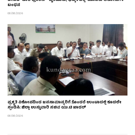
ಡೇವಿಡ್ ಕೊಲೆ ಪ್ರಕರಣ – ಬೈಂದೂರು, ಭಟ್ಕಳದಲ್ಲಿ ಮೂವರು ಆರೋಪಿಗಳ
ಬಂಧನ
08/08/2026
ಪ್ರಕೃತಿ ವಿಕೋಪದಿಂದ ಜನಸಾಮಾನ್ಯರಿಗೆ ತೊಂದರೆ ಉಂಟಾದಲ್ಲಿ ಕೂಡಲೇ
ಸ್ಪಂದಿಸಿ: ಜಿಲ್ಲಾ ಉಸ್ತುವಾರಿ ಸಚಿವ ಯು.ಟಿ ಖಾದರ್
08/08/2026