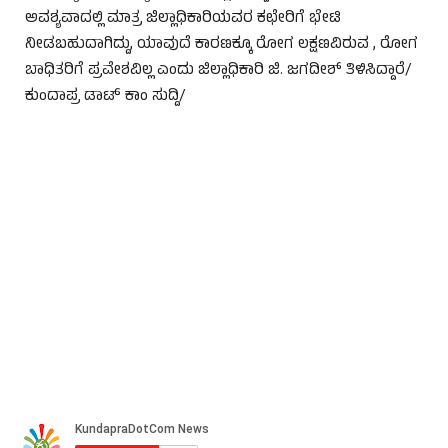
ಅವಶ್ಯವಾದಲ್ಲಿ ಮಾತ್ರ ಜಿಲ್ಲಾಧಿಕಾರಿಯವರ ಕಛೇರಿಗೆ ಭೇಟಿ
ನೀಡಬಹುದಾಗಿದ್ದು, ಯಾವುದೆ ಕಾರಣಕ್ಕೂ ರೋಗ ಲಕ್ಷಣವಿರುವ , ರೋಗ
ಬಾಧಿತರಿಗೆ ಪ್ರವೇಶವಿಲ್ಲ ಎಂದು ಜಿಲ್ಲಾಧಿಕಾರಿ ಜಿ. ಜಗದೀಶ್ ತಿಳಿಸಿದ್ದಾರೆ/
ಕುಂದಾಪ್ರ ಡಾಟ್ ಕಾಂ ಸುದ್ದಿ/