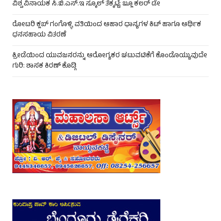
ವಿಶ್ವ ವಿನಾಯಕ ಸಿ.ಬಿ.ಎಸ್.ಇ ಸ್ಕೂಲ್ ತೆಕ್ಕಟ್ಟೆ: ಬ್ಲೂ ಕಲರ್ ಡೇ
ರೋಟರಿ ಕ್ಲಬ್ ಗಂಗೊಳ್ಳಿ ವತಿಯಿಂದ ಆಹಾರ ಧಾನ್ಯಗಳ ಕಿಟ್ ಹಾಗೂ ಆರ್ಥಿಕ
ಧನಸಹಾಯ ವಿತರಣೆ
ಕ್ರೀಡೆಯಿಂದ ಯುವಜನರನ್ನು ಆರೋಗ್ಯಕರ ಚಟುವಟಿಕೆಗೆ ಕೊಂಡೊಯ್ಯುವುದೇ
ಗುರಿ: ಶಾಸಕ ಕಿರಣ್ ಕೊಡ್ಗಿ