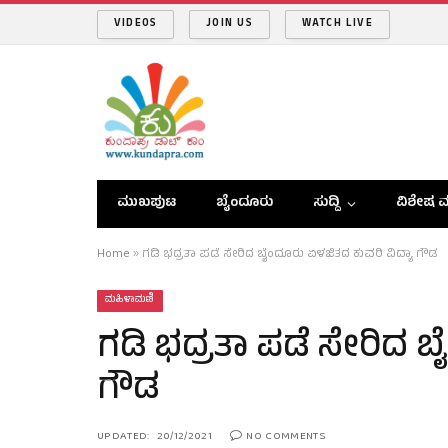
VIDEOS
JOIN US
WATCH LIVE
ಮುಖಪುಟ
ಬೈಂದೂರು
ಸುದ್ದಿ
ವಿಶೇಷ ವ
Home
»
ಗಡಿ ಭದ್ರತಾ ಪಡೆ ಸೇರಿದ ಬೈಂದೂರು ಏಳಜಿತದ ಕುವರಿ ವಿದ್ಯಾ ಗೌಡ
ಮಹಿಳಾಮಣಿ
ಗಡಿ ಭದ್ರತಾ ಪಡೆ ಸೇರಿದ ಬ
ಗೌಡ
UPDATED:
20/12/2021
NO COMMENTS