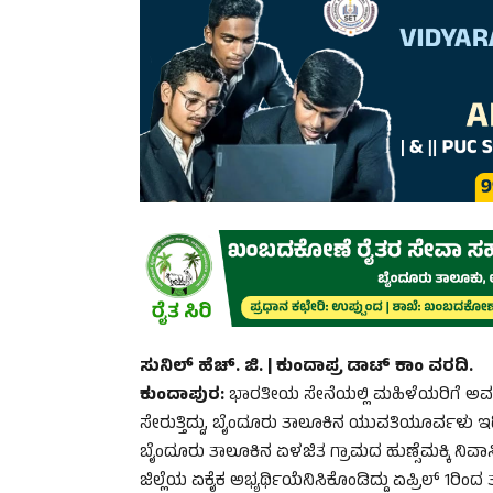
ಸುನಿಲ್ ಹೆಚ್. ಜಿ. | ಕುಂದಾಪ್ರ ಡಾಟ್ ಕಾಂ ವರದಿ.
ಕುಂದಾಪುರ:
ಭಾರತೀಯ ಸೇನೆಯಲ್ಲಿ ಮಹಿಳೆಯರಿಗೆ ಅವಕಾಶ
ಸೇರುತ್ತಿದ್ದು, ಬೈಂದೂರು ತಾಲೂಕಿನ ಯುವತಿಯೂರ್ವಳು ಇದ
ಬೈಂದೂರು ತಾಲೂಕಿನ ಏಳಜಿತ ಗ್ರಾಮದ ಹುಣ್ಸೆಮಕ್ಕಿ ನಿವಾಸಿ
ಜಿಲ್ಲೆಯ ಏಕೈಕ ಅಭ್ಯರ್ಥಿಯೆನಿಸಿಕೊಂಡಿದ್ದು ಏಪ್ರಿಲ್ 1ರಿಂದ