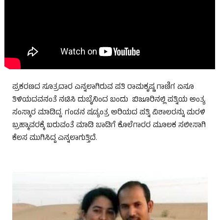
ಪ್ರಕರಣದ ಸೂತ್ರದಾರ ಎನ್ನಲಾಗಿರುವ ಪತಿ ರಾಮಕೃಷ್ಣ ಗಾಣಿಗ ಏನೂ
ತಿಳಿಯದವನಂತೆ ನಟಿಸಿ ದುಬೈನಿಂದ ಬಂದು ಬಿಜೂರಿನಲ್ಲಿ ಪತ್ನಿಯ ಅಂತ್ಯ
ಸಂಸ್ಕಾರ ಮಾಡಿದ್ದ. ಗಂಡನ ಷಡ್ಯಂತ್ರ ಅರಿಯದ ಪತ್ನಿ ವಿಶಾಲರನ್ನು ಮರಳಿ
ಬ್ರಹ್ಮಾವರಕ್ಕೆ ಬರುವಂತೆ ಮಾಡಿ ಬಾಡಿಗೆ ಕೊಲೆಗಾರರ ಮೂಲಕ ಸಲೀಸಾಗಿ
ಕೆಲಸ ಮುಗಿಸಿದ್ದ ಎನ್ನಲಾಗುತ್ತಿದೆ.