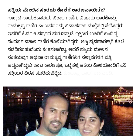
ಪತ್ನಿಯ ಮೇಲಿನ ಸಂಶಯ ಕೊಲೆಗೆ ಕಾರಣವಾಯಿತೇ?
ಗುಜ್ಜಾಡಿ ನಾಯಕವಾಡಿಯ ವಿಶಾಲ ಗಾಣಿಗ, ಬಿಜೂರು ಚಾರಕೊಡ್ಲು
ರಾಮಕೃಷ್ಣ ಗಾಣಿಗ ಎಂಬವವರನ್ನು ವಿವಾಹವಾಗಿ ದುಬೈನಲ್ಲಿ ನೆಲೆಸಿದ್ದರು.
ಇವರಿಗೆ ಓರ್ವ 6 ವರ್ಷದ ಮಗಳಿದ್ದಾಳೆ. ಇತ್ತಿಚಿಗೆ ಊರಿಗೆ ಬಂದಿದ್ದ
ಸಂದರ್ಭ ವಿಶಾಲ ಗಾಣಿಗ ಕೊಲೆಯಾಗಿದ್ದರು. ಆಸ್ತಿ ವ್ಯವಹಾರಕ್ಕಾಗಿ ಕೊಲೆ
ನಡೆದಿರಬಹುದೆಂದು ಶಂಕಿಸಲಾಗಿತ್ತು. ಆದರೆ ಪತ್ನಿಯ ಮೇಲಿನ
ಸಂಶಯವೂ ಅಥವಾ ರಾಮಕೃಷ್ಣ ಗಾಣಿಗನಿಗೆ ಸಲ್ಲಾಪಗಳಿಗೆ ಪತ್ನಿ
ಅಡ್ಡವಾಗಿದ್ದಳು ಎಂಬ ಕಾರಣವೂ, ಒಟ್ಟಿನಲ್ಲಿ ಆಕೆಯ ಕೊಲೆಯೊಂದಿಗೆ ಪತಿ
ಪತ್ನಿಯರ ವಿರಸ ಮುರಿದುಬಿದ್ದಿದೆ.
ಕುಂದಾಪ್ರ ಡಾಟ್ ಕಾಂ ವರದಿ.