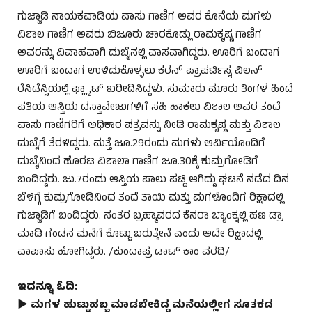
ಗುಜ್ಜಾಡಿ ನಾಯಕವಾಡಿಯ ವಾಸು ಗಾಣಿಗ ಅವರ ಕೊನೆಯ ಮಗಳು
ವಿಶಾಲ ಗಾಣಿಗ ಅವರು ಬಿಜೂರು ಚಾರಕೊಡ್ಲು ರಾಮಕೃಷ್ಣ ಗಾಣಿಗ
ಅವರನ್ನು ವಿವಾಹವಾಗಿ ದುಬೈನಲ್ಲಿ ವಾಸವಾಗಿದ್ದರು. ಊರಿಗೆ ಬಂದಾಗ
ಊರಿಗೆ ಬಂದಾಗ ಉಳಿದುಕೊಳ್ಳಲು ಕರನ್ ಪ್ರಾಪರ್ಟಿಸ್ನ ವಿಲನ್
ರೆಸಿಡೆಸ್ಸಿಯಲ್ಲಿ ಫ್ಲ್ಯಾಟ್ ಖರೀದಿಸಿದ್ದಳು. ಸುಮಾರು ಮೂರು ತಿಂಗಳ ಹಿಂದೆ
ಪತಿಯ ಆಸ್ತಿಯ ದಸ್ತಾವೇಜುಗಳಿಗೆ ಸಹಿ ಹಾಕಲು ವಿಶಾಲ ಅವರ ತಂದೆ
ವಾಸು ಗಾಣಿಗರಿಗೆ ಅಧಿಕಾರ ಪತ್ರವನ್ನು ನೀಡಿ ರಾಮಕೃಷ್ಣ ಮತ್ತು ವಿಶಾಲ
ದುಬೈಗೆ ತೆರಳಿದ್ದರು. ಮತ್ತೆ ಜೂ.29ರಂದು ಮಗಳು ಆರ್ವಿಯೊಂದಿಗೆ
ದುಬೈನಿಂದ ಹೊರಟ ವಿಶಾಲಾ ಗಾಣಿಗ ಜೂ.30ಕ್ಕೆ ಕುಮ್ರಗೋಡಿಗೆ
ಬಂದಿದ್ದರು. ಜು.7ರಂದು ಆಸ್ತಿಯ ಪಾಲು ಪಟ್ಟಿ ಆಗಿದ್ದು ಘಟನೆ ನಡೆದ ದಿನ
ಬೆಳಿಗ್ಗೆ ಕುಮ್ರಗೋಡಿನಿಂದ ತಂದೆ ತಾಯಿ ಮತ್ತು ಮಗಳೊಂದಿಗ ರಿಕ್ಷಾದಲ್ಲಿ
ಗುಜ್ಜಾಡಿಗೆ ಬಂದಿದ್ದರು. ನಂತರ ಬ್ರಹ್ಮಾವರದ ಕೆನರಾ ಬ್ಯಾಂಕ್ನಲ್ಲಿ ಹಣ ಡ್ರಾ
ಮಾಡಿ ಗಂಡನ ಮನೆಗೆ ಕೊಟ್ಟು ಬರುತ್ತೇನೆ ಎಂದು ಅದೇ ರಿಕ್ಷಾದಲ್ಲಿ
ವಾಪಾಸು ಹೋಗಿದ್ದರು. /ಕುಂದಾಪ್ರ ಡಾಟ್ ಕಾಂ ವರದಿ/
ಇದನ್ನೂ ಓದಿ:
► ಮಗಳ ಹುಟ್ಟುಹಬ್ಬ ಮಾಡಬೇಕಿದ್ದ ಮನೆಯಲ್ಲೀಗ ಸೂತಕದ