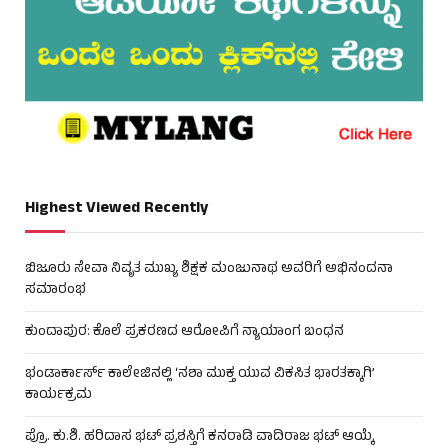
Highest Viewed Recently
ಬಿಜೂರು ಸೇವಾ ನಿವೃತ ಮುಖ್ಯ ಶಿಕ್ಷಕ ಮಂಜುನಾಥ ಅವರಿಗೆ ಅಭಿನಂದನಾ
ಸಮಾರಂಭ
ಕುಂದಾಪುರ: ಕೊಲೆ ಪ್ರಕರಣದ ಆರೋಪಿಗೆ ನ್ಯಾಯಾಂಗ ಬಂಧನ
ಭಂಡಾರ್ಕಾರ್ಸ್ ಕಾಲೇಜಿನಲ್ಲಿ ‘ನಶಾ ಮುಕ್ತ ಯುವ ವಿಕಸಿತ ಭಾರತಕ್ಕಾಗಿ’
ಕಾರ್ಯಕ್ರಮ
ಪ್ರೊ. ಕು.ಶಿ. ಹರಿದಾಸ ಭಟ್ ಪ್ರಶಸ್ತಿಗೆ ಕನರಾಡಿ ವಾದಿರಾಜ ಭಟ್ ಆಯ್ಕೆ