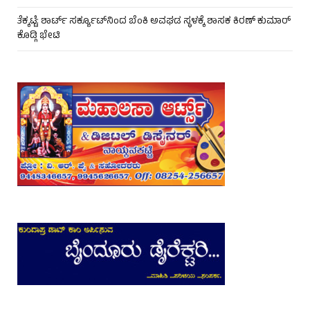
ತೆಕ್ಕಟ್ಟೆ: ಶಾರ್ಟ್ ಸರ್ಕ್ಯೂಟ್‌ನಿಂದ ಬೆಂಕಿ ಅವಘಡ ಸ್ಥಳಕ್ಕೆ ಶಾಸಕ ಕಿರಣ್ ಕುಮಾರ್
ಕೊಡ್ಗಿ ಭೇಟಿ