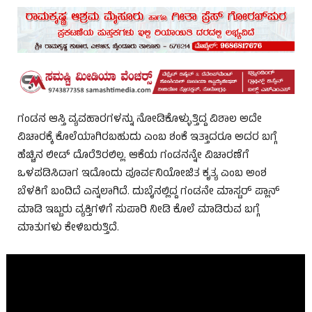
ಗಂಡನ ಆಸ್ತಿ ವ್ಯವಹಾರಗಳನ್ನು ನೋಡಿಕೊಳ್ಳುತ್ತಿದ್ದ ವಿಶಾಲ ಅದೇ
ವಿಚಾರಕ್ಕೆ ಕೊಲೆಯಾಗಿರಬಹುದು ಎಂಬ ಶಂಕೆ ಇತ್ತಾದರೂ ಅದರ ಬಗ್ಗೆ
ಹೆಚ್ಚಿನ ಲೀಡ್ ದೊರೆತಿರಲಿಲ್ಲ. ಆಕೆಯ ಗಂಡನನ್ನೇ ವಿಚಾರಣೆಗೆ
ಒಳಪಡಿಸಿದಾಗ ಇದೊಂದು ಪೂರ್ವನಿಯೋಜಿತ ಕೃತ್ಯ ಎಂಬ ಅಂಶ
ಬೆಳಕಿಗೆ ಬಂದಿದೆ ಎನ್ನಲಾಗಿದೆ. ದುಬೈನಲ್ಲಿದ್ದ ಗಂಡನೇ ಮಾಸ್ಟರ್ ಪ್ಲಾನ್
ಮಾಡಿ ಇಬ್ಬರು ವ್ಯಕ್ತಿಗಳಿಗೆ ಸುಪಾರಿ ನೀಡಿ ಕೊಲೆ ಮಾಡಿರುವ ಬಗ್ಗೆ
ಮಾತುಗಳು ಕೇಳಿಬರುತ್ತಿದೆ.