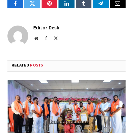
Facebook
Twitter
Pinterest
LinkedIn
Tumblr
Telegram
Email
Editor Desk
Website
Facebook
X
(Twitter)
RELATED
POSTS