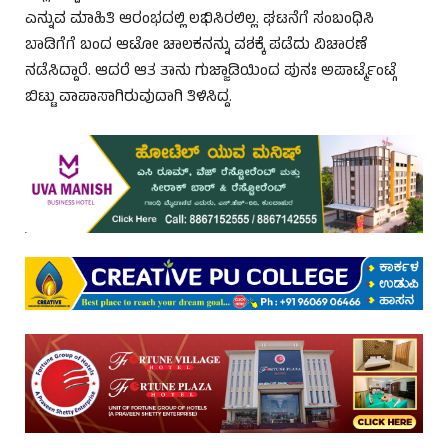
ಎನ್ನುವ ಮಾಹಿತಿ ಆರಂಭದಲ್ಲಿ ಲಭಿಸಿರಲಿಲ್ಲ. ಘಟನೆಗೆ ಸಂಬಂಧಿಸಿ
ಬಾಡಿಗೆಗೆ ಬಂದ ಆಟೋ ಚಾಲಕನನ್ನು ವಶಕ್ಕೆ ಪಡೆದು ವಿಚಾರಣೆ
ನಡೆಸಿದ್ದಾರೆ. ಆದರೆ ಆತ ತಾನು ಗುಜ್ಜಾಡಿಯಿಂದ ಪುನಃ ಅಪಾರ್ಟ್ಮೆಂಟ್ಗೆ
ಬಿಟ್ಟು ವಾಪಾಸಾಗಿರುವುದಾಗಿ ತಿಳಿಸಿದ್ದ.