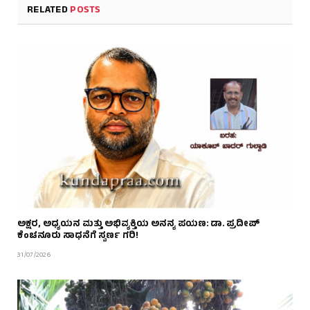
RELATED
POSTS
ಅಕ್ಷರ, ಅಧ್ಯಯನ ಮತ್ತು ಅಭಿವ್ಯಕ್ತಿಯ ಅನನ್ಯ ಪಯಣ: ಡಾ. ಪ್ರದೀಪ್
ಕೆಂಚನೂರು ಸಾಧನೆಗೆ ಸ್ವರ್ಣ ಗರಿ!
31/07/2026