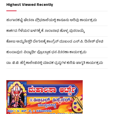
Highest Viewed Recently
ಹಂಗಾರಕಟ್ಟೆ: ಚೇತನಾ ಪ್ರೌಢಶಾಲೆಯಲ್ಲಿ ಕಾನೂನು ಅರಿವು ಕಾರ್ಯಕ್ರಮ
ಕಾರ್ಕಡ ಗೆಳೆಯರ ಬಳಗಕ್ಕೆ ಕೆ. ತಾರಾನಾಥ ಹೊಳ್ಳ ಪುನರಾಯ್ಕೆ
ಕೋಟ ಅಮೃತೇಶ್ವರಿ ದೇಗುಲಕ್ಕೆ ಕಾಂಗ್ರೆಸ್ ಮುಖಂಡ ಎಸ್.ಪಿ. ದಿನೇಶ್ ಭೇಟಿ
ಕುಂದಾಪುರ: ವಿದ್ಯಾರ್ಥಿ ಪ್ರೋತ್ಸಾಹ ಧನ ವಿತರಣಾ ಕಾರ್ಯಕ್ರಮ
ಡಾ. ಬಿ.ಬಿ. ಹೆಗ್ಡೆ ಕಾಲೇಜಿನಲ್ಲಿ ಮಾದಕ ದ್ರವ್ಯಗಳ ಕುರಿತು ಜಾಗೃತಿ ಕಾರ್ಯಕ್ರಮ