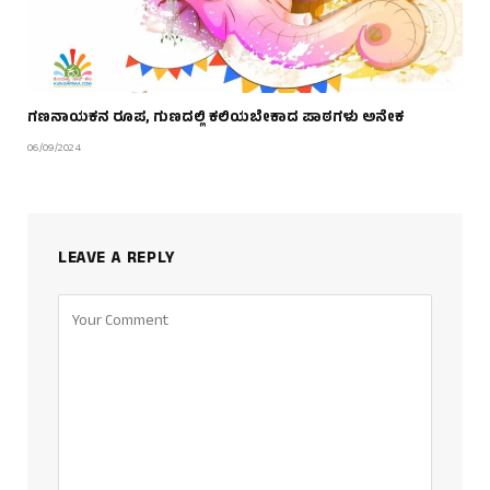
ಗಣನಾಯಕನ ರೂಪ, ಗುಣದಲ್ಲಿ ಕಲಿಯಬೇಕಾದ ಪಾಠಗಳು ಅನೇಕ
06/09/2024
LEAVE A REPLY