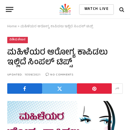
WATCH LIVE
Home
»
ಮಹಿಳೆಯರ ಆರೋಗ್ಯ ಕಾಪಿಡಲು ಇಲ್ಲಿದೆ ಸಿಂಪಲ್ ಟಿಪ್ಸ್
ವಿಶೇಷ ಲೇಖನ
ಮಹಿಳೆಯರ ಆರೋಗ್ಯ ಕಾಪಿಡಲು
ಇಲ್ಲಿದೆ ಸಿಂಪಲ್ ಟಿಪ್ಸ್
UPDATED:
11/09/2021
NO COMMENTS