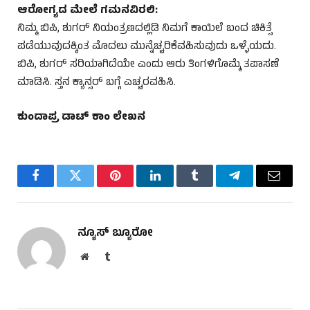
ಆರೋಗ್ಯದ ಮೇಲೆ ಗಮನವಿರಲಿ:
ನಿಮ್ಮ ಬಿಪಿ, ಶುಗರ್ ನಿಯಂತ್ರಣದಲ್ಲಿಡಿ ನಿಮಗೆ ಕಾಯಿಲೆ ಬಂದ ಚಿಕಿತ್ಸೆ
ಪಡೆಯುವುದಕ್ಕಿಂತ ಮೊದಲು ಮುನ್ನೆಚ್ಚರಿಕೆವಹಿಸುವುದು ಒಳ್ಳೆಯದು.
ಬಿಪಿ, ಶುಗರ್ ಸರಿಯಾಗಿದೆಯೇ ಎಂದು ಆರು ತಿಂಗಳಿಗೊಮ್ಮೆ ತಪಾಸಣೆ
ಮಾಡಿಸಿ. ಸ್ತನ ಕ್ಯಾನ್ಸರ್ ಬಗ್ಗೆ ಎಚ್ಚರವಹಿಸಿ.
ಕುಂದಾಪ್ರ ಡಾಟ್ ಕಾಂ ಲೇಖನ
Facebook
Twitter
Pinterest
LinkedIn
Tumblr
Telegram
Email
ನ್ಯೂಸ್ ಬ್ಯೂರೋ
Website
Tumblr