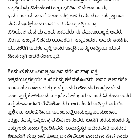
ರಾಷ್ಟ್ರೀಯತೆಗೆ ನೀಡಿದ ಕೊಡುಗೆ ಬಹುದೊಡ್ಡದು. ಸನ್ಯಾಸ ಧರ್ಮದ
ವ್ಯಾಪ್ತಿಯನ್ನು ವಿಶೇಷವಾಗಿ ವ್ಯಾಖ್ಯಾನಿಸಿದ ವಿವೇಕಾನಂದರು,
ಧರ್ಮಪಾಲನೆ ಎಂದರೆ ಏಕಾಂತದಲ್ಲಿ ಕುಳಿತು ಮಾಡುವ ತಪಸ್ಸಲ್ಲ; ಜನರ
ನಡುವೆ ಇದ್ದುಕೊಂಡು ಜನರಿಗಾಗಿ ಸಮಸ್ತ ಶಕ್ತಿಯನ್ನೂ
ವಿನಿಯೋಗಿಸುವುದು ಎಂದು ಸಾರಿದರು. ಈ ಸಮಾಜಯಜ್ಞಕ್ಕೆ ಅವರು
ವಿಶೇಷ ಆಹ್ವಾನ ನೀಡಿದ್ದು ಯುವಕರಿಗೆ. ಆದ್ದರಿಂದಲೇ ಅವರು ಇಂದಿಗೂ
ಯುವಕರಿಗೆ ಆದರ್ಶ ವ್ಯಕ್ತಿ. ಅವರ ಜನ್ಮದಿನವನ್ನು ರಾಷ್ಟ್ರೀಯ ಯುವ
ದಿನವನ್ನಾಗಿ ಆಚರಿಸಲಾಗುತ್ತದೆ.
ಶ್ರೀಮಂತ ಕುಟುಂಬದಲ್ಲಿ ಜನಿಸಿದ ನರೇಂದ್ರನಾಥ ದತ್ತ
ಚಿಕ್ಕವಯಸ್ಸಿನಲ್ಲಿಯೇ ತಂದೆಯನ್ನು ಕಳೆದುಕೊಂಡರು. ಅವರ ಜೀವನವೇ
ಒಂದು ಹೋರಾಟವಾಗಿತ್ತು. ಒಮ್ಮೆ ಅವರು ಜೀವನದ ಉದ್ದೇಶವೇನು
ಎಂಬ ಪ್ರಶ್ನೆ ಕೇಳಿಕೊಂಡರು. ಇದೇ ವೇಳೆ ಭಾರತದ ಬಡತನ ಕಂಡು ಅದರ
ಬಗ್ಗೆ ಸಹಾನುಭೂತಿ ಬೆಳೆಸಿಕೊಂಡರು. ಆಗ ದೇವರ ಅಸ್ತಿತ್ವದ ಬಗ್ಗೆಯೇ
ಪ್ರಶ್ನಿಸಲು ಆರಂಭಿಸಿದರು. ಆರಂಭದಲ್ಲಿ ರಾಮಕೃಷ್ಣ ಪರಮಹಂಸರ
ತತ್ವಜ್ಞಾನವನ್ನು ಒಪ್ಪಿಕೊಳ್ಳದ ವಿವೇಕಾನಂದರು ಕೊನೆಗೆ ಪರಮಹಂಸರನ್ನು
ತಮ್ಮ ಗುರು ಎಂದು ಸ್ವೀಕರಿಸಿದರು. ರಾಮಕೃಷ್ಣರ ಆದೇಶದಂತೆ ಅವರಂತೆ
ನಿಲುವಂಗಿ ಮತ್ತು ಕಾವಿ ತೊಟ್ಟು ಜನಸೇವೆಯೇ ಜನಾರ್ದನ ಸೇವೆ ಎಂದು