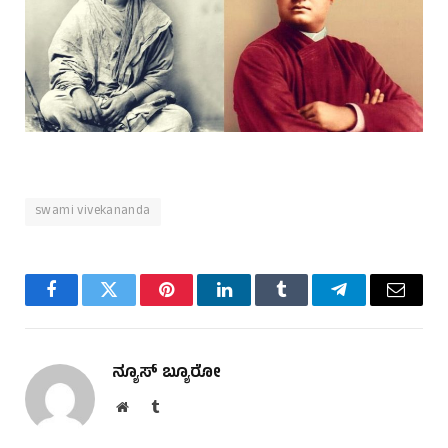
swami vivekananda
Facebook
Twitter
Pinterest
LinkedIn
Tumblr
Telegram
Email
ನ್ಯೂಸ್ ಬ್ಯೂರೋ
Website
Tumblr