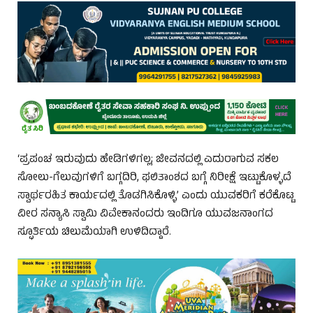
‘ಪ್ರಪಂಚ ಇರುವುದು ಹೇಡಿಗಳಿಗಲ್ಲ; ಜೀವನದಲ್ಲಿ ಎದುರಾಗುವ ಸಕಲ
ಸೋಲು-ಗೆಲುವುಗಳಿಗೆ ಬಗ್ಗದಿರಿ, ಫಲಿತಾಂಶದ ಬಗ್ಗೆ ನಿರೀಕ್ಷೆ ಇಟ್ಟುಕೊಳ್ಳದೆ
ಸ್ವಾರ್ಥರಹಿತ ಕಾರ್ಯದಲ್ಲಿ ತೊಡಗಿಸಿಕೊಳ್ಳಿ’ ಎಂದು ಯುವಕರಿಗೆ ಕರೆಕೊಟ್ಟ
ವೀರ ಸನ್ಯಾಸಿ ಸ್ವಾಮಿ ವಿವೇಕಾನಂದರು ಇಂದಿಗೂ ಯುವಜನಾಂಗದ
ಸ್ಫೂರ್ತಿಯ ಚಿಲುಮೆಯಾಗಿ ಉಳಿದಿದ್ದಾರೆ.