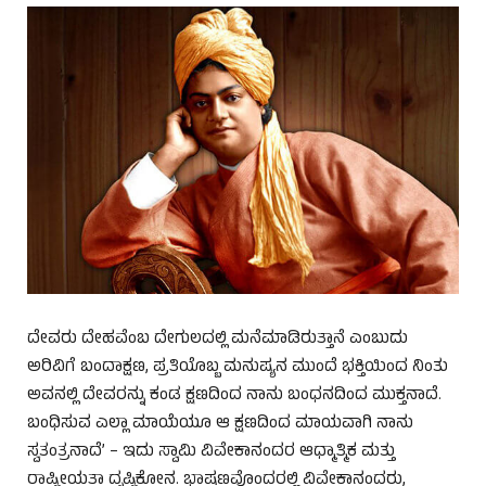
ದೇವರು ದೇಹವೆಂಬ ದೇಗುಲದಲ್ಲಿ ಮನೆಮಾಡಿರುತ್ತಾನೆ ಎಂಬುದು
ಅರಿವಿಗೆ ಬಂದಾಕ್ಷಣ, ಪ್ರತಿಯೊಬ್ಬ ಮನುಷ್ಯನ ಮುಂದೆ ಭಕ್ತಿಯಿಂದ ನಿಂತು
ಅವನಲ್ಲಿ ದೇವರನ್ನು ಕಂಡ ಕ್ಷಣದಿಂದ ನಾನು ಬಂಧನದಿಂದ ಮುಕ್ತನಾದೆ.
ಬಂಧಿಸುವ ಎಲ್ಲಾ ಮಾಯೆಯೂ ಆ ಕ್ಷಣದಿಂದ ಮಾಯವಾಗಿ ನಾನು
ಸ್ವತಂತ್ರನಾದೆ’ – ಇದು ಸ್ವಾಮಿ ವಿವೇಕಾನಂದರ ಆಧ್ಮಾತ್ಮಿಕ ಮತ್ತು
ರಾಷ್ಟ್ರೀಯತಾ ದೃಷ್ಟಿಕೋನ. ಭಾಷಣವೊಂದರಲ್ಲಿ ವಿವೇಕಾನಂದರು,