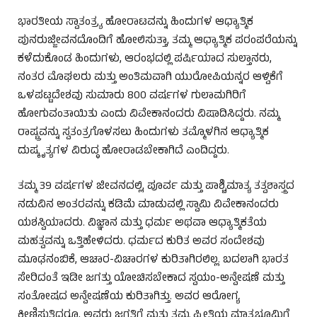
ಭಾರತೀಯ ಸ್ವಾತಂತ್ರ್ಯ ಹೋರಾಟವನ್ನು ಹಿಂದುಗಳ ಆಧ್ಯಾತ್ಮಿಕ
ಪುನರುಜ್ಜೀವನದೊಂದಿಗೆ ಹೋಲಿಸುತ್ತಾ, ತಮ್ಮ ಆಧ್ಯಾತ್ಮಿಕ ಪರಂಪರೆಯನ್ನು
ಕಳೆದುಕೊಂಡ ಹಿಂದುಗಳು, ಆರಂಭದಲ್ಲಿ ಪರ್ಷಿಯಾದ ಸುಲ್ತಾನರು,
ನಂತರ ಮೊಘಲರು ಮತ್ತು ಅಂತಿಮವಾಗಿ ಯುರೋಪಿಯನ್ನರ ಆಳ್ವಿಕೆಗೆ
ಒಳಪಟ್ಟದೇಶವು ಸುಮಾರು 800 ವರ್ಷಗಳ ಗುಲಾಮಗಿರಿಗೆ
ಹೋಗುವಂತಾಯಿತು ಎಂದು ವಿವೇಕಾನಂದರು ವಿಷಾದಿಸಿದ್ದರು. ನಮ್ಮ
ರಾಷ್ಟ್ರವನ್ನು ಸ್ವತಂತ್ರಗೊಳಸಲು ಹಿಂದುಗಳು ತಮ್ಮೊಳಗಿನ ಆಧ್ಯಾತ್ಮಿಕ
ದುಷ್ಕೃತ್ಯಗಳ ವಿರುದ್ಧ ಹೋರಾಡಬೇಕಾಗಿದೆ ಎಂದಿದ್ದರು.
ತಮ್ಮ 39 ವರ್ಷಗಳ ಜೀವನದಲ್ಲಿ, ಪೂರ್ವ ಮತ್ತು ಪಾಶ್ಚಿಮಾತ್ಯ ತತ್ವಶಾಸ್ತ್ರದ
ನಡುವಿನ ಅಂತರವನ್ನು ಕಡಿಮೆ ಮಾಡುವಲ್ಲಿ ಸ್ವಾಮಿ ವಿವೇಕಾನಂದರು
ಯಶಸ್ವಿಯಾದರು. ವಿಜ್ಞಾನ ಮತ್ತು ಧರ್ಮ ಅಥವಾ ಆಧ್ಯಾತ್ಮಿಕತೆಯ
ಮಹತ್ವವನ್ನು ಒತ್ತಿಹೇಳಿದರು. ಧರ್ಮದ ಕುರಿತ ಅವರ ಸಂದೇಶವು
ಮೂಢನಂಬಿಕೆ, ಆಚಾರ-ವಿಚಾರಗಳ ಕುರಿತಾಗಿರಲಿಲ್ಲ. ಬದಲಾಗಿ ಭಾರತ
ಸೇರಿದಂತೆ ಇಡೀ ಜಗತ್ತು ಯೋಚಿಸಬೇಕಾದ ಸ್ವಯಂ-ಅನ್ವೇಷಣೆ ಮತ್ತು
ಸಂತೋಷದ ಅನ್ವೇಷಣೆಯ ಕುರಿತಾಗಿತ್ತು. ಅವರ ಆರೋಗ್ಯ
ಕ್ಷೀಣಿಸುತ್ತಿದ್ದರೂ, ಅವರು ಜಗತ್ತಿಗೆ ಮತ್ತು ತಮ್ಮ ಪ್ರೀತಿಯ ಮಾತೃಭೂಮಿಗೆ