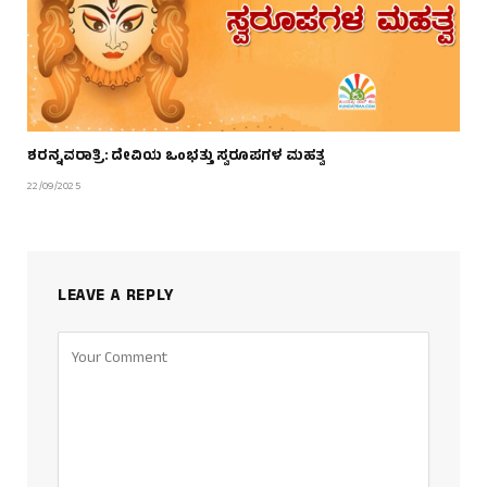
ಶರನ್ನವರಾತ್ರಿ: ದೇವಿಯ ಒಂಭತ್ತು ಸ್ವರೂಪಗಳ ಮಹತ್ವ
22/09/2025
LEAVE A REPLY