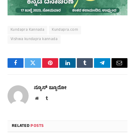
Kundapra Kannada
Kundapra.com
Vishwa kundapra kannada
Facebook
Twitter
Pinterest
LinkedIn
Tumblr
Telegram
Email
ನ್ಯೂಸ್ ಬ್ಯೂರೋ
Website
Tumblr
RELATED
POSTS