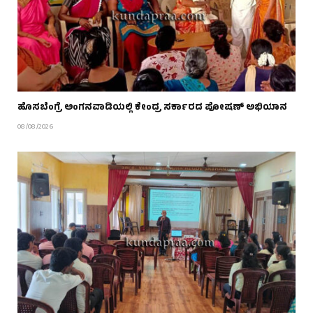
ಹೊಸಬೆಂಗ್ರೆ ಅಂಗನವಾಡಿಯಲ್ಲಿ ಕೇಂದ್ರ ಸರ್ಕಾರದ ಪೋಷಣ್ ಅಭಿಯಾನ
08/08/2026