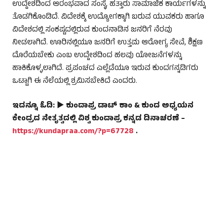
ಉದ್ದೇಶದಿಂದ ಆರಂಭವಾದ ಸಂಸ್ಥೆ, ಹತ್ತಾರು ಸಾಮಾಜಿಕ ಕಾರ್ಯಗಳನ್ನು
ತೊಡಗಿಕೊಂಡಿದೆ. ವಿದೇಶಕ್ಕೆ ಉದ್ಯೋಗಕ್ಕಾಗಿ ಬರುವ ಯುವಕರು ಹಾಗೂ
ವಿದೇಶದಲ್ಲಿ ಸಂಕಷ್ಟದಲ್ಲಿರುವ ಕುಂದನಾಡಿನ ಜನರಿಗೆ ನೆರವು
ನೀಡಲಾಗಿದೆ. ಊರಿನಲ್ಲಿಯೂ ಜನರಿಗೆ ಉತ್ತಮ ಆರೋಗ್ಯ ಸೇವೆ, ಶಿಕ್ಷಣ
ದೊರೆಯಬೇಕು ಎಂಬ ಉದ್ದೇಶದಿಂದ ಹಲವು ಯೋಜನೆಗಳನ್ನು
ಹಾಕಿಕೊಳ್ಳಲಾಗಿದೆ. ಪ್ರಪಂಚದ ಎಲ್ಲೆಡೆಯೂ ಇರುವ ಕುಂದಗನ್ನಡಿಗರು
ಒಟ್ಟಾಗಿ ಈ ನೆಲೆಯಲ್ಲಿ ಶ್ರಮಿಸಬೇಕಿದೆ ಎಂದರು.
ಇದನ್ನೂ ಓದಿ: ► ಕುಂದಾಪ್ರ ಡಾಟ್ ಕಾಂ & ಕುಂದ ಅಧ್ಯಯನ
ಕೇಂದ್ರದ ನೇತೃತ್ವದಲ್ಲಿ ವಿಶ್ವ ಕುಂದಾಪ್ರ ಕನ್ನಡ ದಿನಾಚರಣೆ –
https://kundapraa.com/?p=67728
.