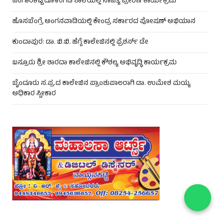
ಹಂಗಾರಕಟ್ಟೆ ದೂಳಂಗಡಿ ಶಾಲೆಯಲ್ಲಿ ಸಾಹಿತ್ಯ ಪ್ರೇರಣೆ ಕಾರ್ಯಕ್ರಮ
ಹೊಸಬೆಂಗ್ರೆ ಅಂಗನವಾಡಿಯಲ್ಲಿ ಕೇಂದ್ರ ಸರ್ಕಾರದ ಪೋಷಣ್ ಅಭಿಯಾನ
ಕುಂದಾಪುರ: ಡಾ. ಬಿ.ಬಿ. ಹೆಗ್ಡೆ ಕಾಲೇಜಿನಲ್ಲಿ ಫ್ರೆಶರ್ಸ್ ಡೇ
ಬಸ್ರೂರು ಶ್ರೀ ಶಾರದಾ ಕಾಲೇಜಿನಲ್ಲಿ ಕೌಶಲ್ಯ ಅಭಿವೃದ್ಧಿ ಕಾರ್ಯಕ್ರಮ
ಬೈಂದೂರು ಸ.ಪ್ರ.ದ ಕಾಲೇಜಿನ ಪ್ರಾಂಶುಪಾಲರಾಗಿ ಡಾ. ಉಮೇಶ ಮಯ್ಯ
ಅಧಿಕಾರ ಸ್ವೀಕಾರ