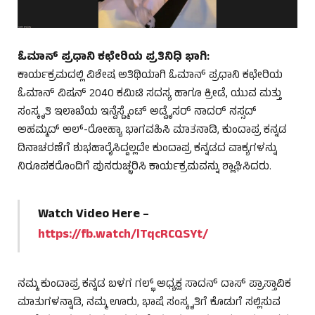
ಓಮಾನ್ ಪ್ರಧಾನಿ ಕಛೇರಿಯ ಪ್ರತಿನಿಧಿ ಭಾಗಿ:
ಕಾರ್ಯಕ್ರಮದಲ್ಲಿ ವಿಶೇಷ ಅತಿಥಿಯಾಗಿ ಓಮಾನ್ ಪ್ರಧಾನಿ ಕಛೇರಿಯ
ಓಮಾನ್ ವಿಷನ್ 2040 ಕಮಿಟಿ ಸದಸ್ಯ ಹಾಗೂ ಕ್ರೀಡೆ, ಯುವ ಮತ್ತು
ಸಂಸ್ಕೃತಿ ಇಲಾಖೆಯ ಇನ್ವೆಸ್ಟ್ಮೆಂಟ್ ಅಡ್ವೈಸರ್ ನಾದರ್ ನಸ್ಸದ್
ಅಹಮ್ಮದ್ ಅಲ್-ರೋಹ್ಯಾ ಭಾಗವಹಿಸಿ ಮಾತನಾಡಿ, ಕುಂದಾಪ್ರ ಕನ್ನಡ
ದಿನಾಚರಣೆಗೆ ಶುಭಹಾರೈಸಿದ್ದಲ್ಲದೇ ಕುಂದಾಪ್ರ ಕನ್ನಡದ ವಾಕ್ಯಗಳನ್ನು
ನಿರೂಪಕರೊಂದಿಗೆ ಪುನರುಚ್ಛರಿಸಿ ಕಾರ್ಯಕ್ರಮವನ್ನು ಶ್ಲಾಘಿಸಿದರು.
Watch Video Here –
https://fb.watch/lTqcRCQSYt/
ನಮ್ಮ ಕುಂದಾಪ್ರ ಕನ್ನಡ ಬಳಗ ಗಲ್ಭ್ ಅಧ್ಯಕ್ಷ ಸಾದನ್ ದಾಸ್ ಪ್ರಾಸ್ತಾವಿಕ
ಮಾತುಗಳನ್ನಾಡಿ, ನಮ್ಮ ಊರು, ಭಾಷೆ ಸಂಸ್ಕೃತಿಗೆ ಕೊಡುಗೆ ಸಲ್ಲಿಸುವ