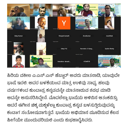
ಹಿರಿಯ ವಕೀಲ ಎ.ಎಸ್.ಎನ್ ಹೆಬ್ಬಾರ್ ಅವರು ಮಾತನಾಡಿ, ಯಾವುದೇ
ಭಾಷೆ ಇರಲಿ. ಅದರ ಬಳಕೆಯಿಂದ ಮಾತ್ರ ಉಳಿವು ಸಾಧ್ಯ. ಹಲವು
ವರ್ಷಗಳಿಂದ ಕುಂದಾಪ್ರ ಕನ್ನಡವನ್ನೇ ಮಾತನಾಡುವ ಶಪಥ ಮಾಡಿ
ಅದನ್ನೇ ಅನುಸರಿಸಿದ್ದೇನೆ. ಮೊದಲೆಲ್ಲಾ ಭಾಷೆಯ ಅಳಿವಿನ ಆತಂಕವಿತ್ತು.
ಆದರೆ ಈಗೀನ ಚಿಕ್ಕ ಮಕ್ಕಳೆಲ್ಲಾ ಕುಂದಾಪ್ರ ಕನ್ನಡ ಬಳಸುತ್ತಿರುವುದನ್ನು
ಕಂಡಾಗ ಸಂತೋಷವಾಗುತ್ತದೆ. ಭಾಷೆಯ ಅಭಿಮಾನ ಮೂಡಿಸುವ ಕೆಲಸ
ಹೀಗೆಯೇ ಮುಂದುವರಿಯಲಿ ಎಂದು ಶುಭಹಾರೈಸಿದರು.