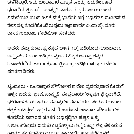
ಬೆಳೆದಿದ್ದಾರೆ. ಇದು ಕುಂದಾಪುರ ಮಣ್ಣಿನ ತಾಕತ್ತು. ಆಧುನಿಕರಣದ
ಭರಾಟೆಯಲ್ಲಿ ಭಾಷೆ – ಸಂಸ್ಕೃತಿ ನಾಶವಾಗುತ್ತದೆ ಎಂಬ ಆತಂಕದ
ನಡುವೆಯೂ ಯುವ ಜನತೆ ಮತ್ತೆ ಭಾಷೆಯ ಬಗ್ಗೆ ಅಭಿಮಾನ ಮೂಡಿಸುವ
ಕೆಲಸದಲ್ಲಿ ತೊಡಗಿಕೊಂಡಿರುವುದು ಶ್ಲಾಘನಾರ್ಹ ಎಂದು ಬೈಂದೂರು
ಶಾಸಕ ಗುರುರಾಜ ಗಂಟಿಹೊಳೆ ಹೇಳಿದರು.
ಅವರು ನಮ್ಮ ಕುಂದಾಪ್ರ ಕನ್ನಡ ಬಳಗ ಗಲ್ಫ್ ವತಿಯಿಂದ ಸೋಮವಾರ
ಆನ್ಲೈನ್ ಮೂಲಕ ಹಮ್ಮಿಕೊಳ್ಳಲಾದ ವಿಶ್ವ ಕುಂದಾಪ್ರ ಕನ್ನಡ
ದಿನಾಚರಣೆಯ ಕಾರ್ಯಕ್ರಮದಲ್ಲಿ ಮುಖ್ಯ ಅತಿಥಿಯಾಗಿ ಭಾಗವಹಿಸಿ
ಮಾತನಾಡಿದರು.
ಬೈಂದೂರು – ಕುಂದಾಪುರ ಭೌಗೋಳಿಕ ಪ್ರದೇಶ ದೈವದತ್ತವಾದ ಕೊಡುಗೆ.
ಇಲ್ಲಿನ ಬದುಕು, ಭಾಷೆ, ಸಂಸ್ಕೃತಿ, ಸಂಪ್ರದಾಯಗಳೆಲ್ಲವೂ ಭಿನ್ನವಾಗಿದೆ.
ಭೌಗೋಳಿಕವಾಗಿ ಇರುವ ಸಮಸ್ಯೆಗಳ ನಡುವೆಯೂ ಸಂತಸದ ಬದುಕು
ಕಟ್ಟಿಕೊಂಡಿದ್ದೇವೆ. ಇಲ್ಲಿನ ಸಮಸ್ಯೆ ಹಾಗೂ ಮೂಲಭೂತ ಸೌಕರ್ಯಗಳ
ಕೊರತೆಯ ನಿವಾರಣೆ ಜೊತೆಗೆ ಅಭಿವೃದ್ಧಿಗೂ ಹೆಚ್ಚಿನ ಒತ್ತು
ನೀಡಲಾಗುವುದು. ಬದುಕು ಕಟ್ಟಿಕೊಳ್ಳಲು ಗಲ್ಫ್ ರಾಷ್ಟ್ರಗಳಲ್ಲಿ ನೆಲೆಸಿರುವ
ಎಲ್ಲರೂ ಸಂಘಟನೆಯ ಮೂಲಕ ಸಾಮಾಜಿಕ ಚಟುವಟಿಕೆಗಳಲ್ಲಿ