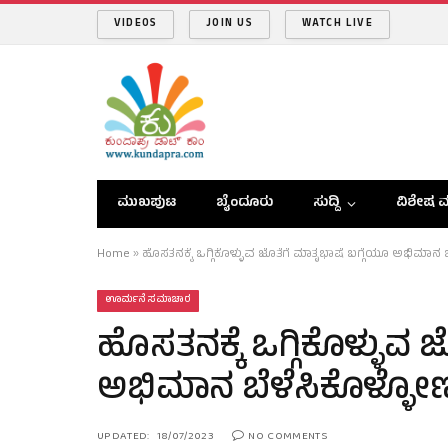
VIDEOS
JOIN US
WATCH LIVE
ಮುಖಪುಟ
ಬೈಂದೂರು
ಸುದ್ದಿ
ವಿಶೇಷ ವ
Home
»
ಹೊಸತನಕ್ಕೆ ಒಗ್ಗಿಕೊಳ್ಳುವ ಜೊತೆಗೆ ಮಾತೃಭಾಷೆ ಬಗ್ಗೆಯೂ ಅಭಿಮಾನ 
ಊರ್ಮನೆ ಸಮಾಚಾರ
ಹೊಸತನಕ್ಕೆ ಒಗ್ಗಿಕೊಳ್ಳುವ 
ಅಭಿಮಾನ ಬೆಳೆಸಿಕೊಳ್ಳೋಣ
UPDATED:
18/07/2023
NO COMMENTS