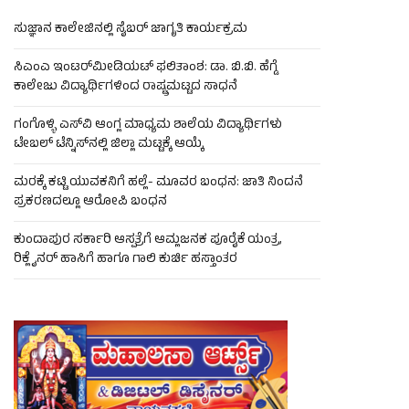
ಸುಜ್ಞಾನ ಕಾಲೇಜಿನಲ್ಲಿ ಸೈಬರ್ ಜಾಗೃತಿ ಕಾರ್ಯಕ್ರಮ
ಸಿಎಂಎ ಇಂಟರ್‌ಮೀಡಿಯಟ್ ಫಲಿತಾಂಶ: ಡಾ. ಬಿ.ಬಿ. ಹೆಗ್ಡೆ
ಕಾಲೇಜು ವಿದ್ಯಾರ್ಥಿಗಳಿಂದ ರಾಷ್ಟ್ರಮಟ್ಟದ ಸಾಧನೆ
ಗಂಗೊಳ್ಳಿ ಎಸ್‌ವಿ ಆಂಗ್ಲ ಮಾಧ್ಯಮ ಶಾಲೆಯ ವಿದ್ಯಾರ್ಥಿಗಳು
ಟೇಬಲ್‌ ಟೆನ್ನಿಸ್‌ನಲ್ಲಿ ಜಿಲ್ಲಾ ಮಟ್ಟಕ್ಕೆ ಆಯ್ಕೆ
ಮರಕ್ಕೆ ಕಟ್ಟಿ ಯುವಕನಿಗೆ ಹಲ್ಲೆ- ಮೂವರ ಬಂಧನ: ಜಾತಿ ನಿಂದನೆ
ಪ್ರಕರಣದಲ್ಲೂ ಆರೋಪಿ ಬಂಧನ
ಕುಂದಾಪುರ ಸರ್ಕಾರಿ ಆಸ್ಪತ್ರೆಗೆ ಆಮ್ಲಜನಕ ಪೂರೈಕೆ ಯಂತ್ರ,
ರಿಕ್ಲೈನರ್ ಹಾಸಿಗೆ ಹಾಗೂ ಗಾಲಿ ಕುರ್ಚಿ ಹಸ್ತಾಂತರ