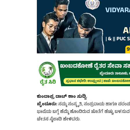
ಕುಂದಾಪ್ರ ಡಾಟ್ ಕಾಂ ಸುದ್ದಿ.
ಬೈಂದೂರು:
ನಮ್ಮ ಸಂಸ್ಕೃತಿ, ಸಂಪ್ರದಾಯ ಹಾಗೂ ಪರಂಪರೆ
ಭಾಷೆಯ ಬಗ್ಗೆ ಹೆಮ್ಮೆ ಹೊಂದಿರುವ ಜೊತೆಗೆ ಹೆಚ್ಚು ಬಳ
ಚೇತನ ನೈಲಾಡಿ ಹೇಳಿದರು.