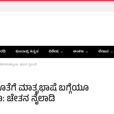
ರದಿ
ಕುಂದಾಪ್ರ ಕನ್ನಡ
ವಿಶೇಷ
ಅಂಕಣ
ಲೇಖನ
ಬೆಳೆಸಿಕೊಳ್ಳೋಣ: ಚೇತನ ನೈಲಾಡಿ
ಜೊತೆಗೆ ಮಾತೃಭಾಷೆ ಬಗ್ಗೆಯೂ
: ಚೇತನ ನೈಲಾಡಿ