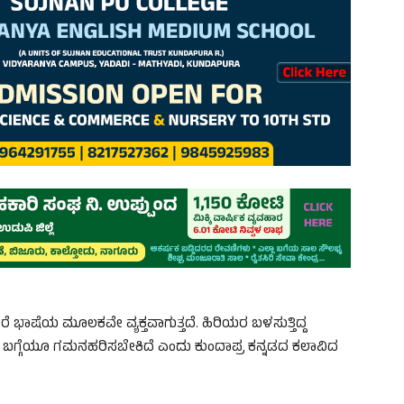
 ಭಾಷೆಯ ಮೂಲಕವೇ ವ್ಯಕ್ತವಾಗುತ್ತದೆ. ಹಿರಿಯರ ಬಳಸುತ್ತಿದ್ದ
ಸುವ ಬಗ್ಗೆಯೂ ಗಮನಹರಿಸಬೇಕಿದೆ ಎಂದು ಕುಂದಾಪ್ರ ಕನ್ನಡದ ಕಲಾವಿದ