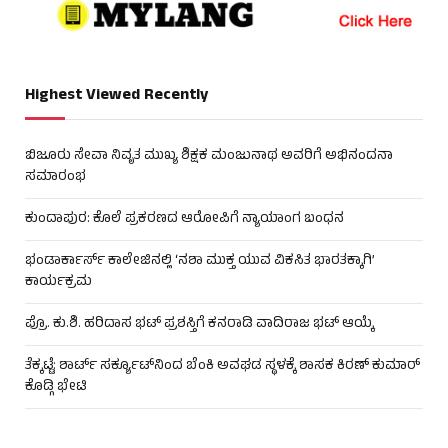
Highest Viewed Recently
ಬಿಜೂರು ಸೇವಾ ನಿವೃತ ಮುಖ್ಯ ಶಿಕ್ಷಕ ಮಂಜುನಾಥ ಅವರಿಗೆ ಅಭಿನಂದನಾ
ಸಮಾರಂಭ
ಕುಂದಾಪುರ: ಕೊಲೆ ಪ್ರಕರಣದ ಆರೋಪಿಗೆ ನ್ಯಾಯಾಂಗ ಬಂಧನ
ಭಂಡಾರ್ಕಾರ್ಸ್ ಕಾಲೇಜಿನಲ್ಲಿ ‘ನಶಾ ಮುಕ್ತ ಯುವ ವಿಕಸಿತ ಭಾರತಕ್ಕಾಗಿ’
ಕಾರ್ಯಕ್ರಮ
ಪ್ರೊ. ಕು.ಶಿ. ಹರಿದಾಸ ಭಟ್ ಪ್ರಶಸ್ತಿಗೆ ಕನರಾಡಿ ವಾದಿರಾಜ ಭಟ್ ಆಯ್ಕೆ
ತೆಕ್ಕಟ್ಟೆ: ಶಾರ್ಟ್ ಸರ್ಕ್ಯೂಟ್‌ನಿಂದ ಬೆಂಕಿ ಅವಘಡ ಸ್ಥಳಕ್ಕೆ ಶಾಸಕ ಕಿರಣ್ ಕುಮಾರ್
ಕೊಡ್ಗಿ ಭೇಟಿ