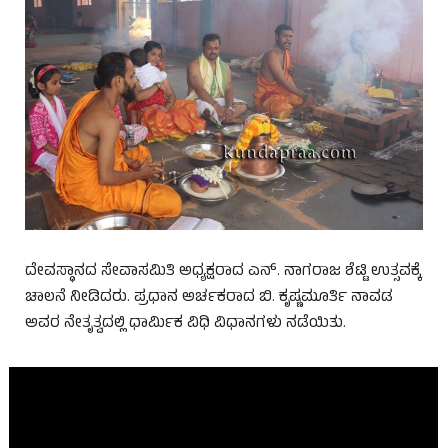
ದೇವಸ್ಥಾನದ ಸೇವಾಸಮಿತಿ ಅಧ್ಯಕ್ಷರಾದ ಎನ್. ನಾಗರಾಜ ಶೆಟ್ಟಿ ಉತ್ಸವಕ್ಕೆ
ಚಾಲನೆ ನೀಡಿದರು. ಪ್ರಧಾನ ಅರ್ಚಕರಾದ ಬಿ. ಕೃಷ್ಣಮೂರ್ತಿ ನಾವಡ
ಅವರ ನೇತೃತ್ವದಲ್ಲಿ ಧಾರ್ಮಿಕ ವಿಧಿ ವಿಧಾನಗಳು ನಡೆಯಿತು.