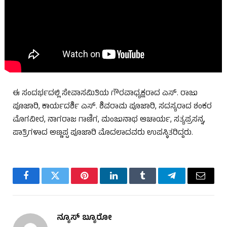
ಈ ಸಂದರ್ಭದಲ್ಲಿ ಸೇವಾಸಮಿತಿಯ ಗೌರವಾಧ್ಯಕ್ಷರಾದ ಎಸ್. ರಾಜು
ಪೂಜಾರಿ, ಕಾರ್ಯದರ್ಶಿ ಎಸ್. ಶಿವರಾಮ ಪೂಜಾರಿ, ಸದಸ್ಯರಾದ ಶಂಕರ
ಮೊಗವೀರ, ನಾಗರಾಜ ಗಾಣಿಗ, ಮಂಜುನಾಥ ಆಚಾರ್ಯ, ಸತ್ಯಪ್ರಸನ್ನ,
ಪಾತ್ರಿಗಳಾದ ಅಣ್ಣಪ್ಪ ಪೂಜಾರಿ ಮೊದಲಾದವರು ಉಪಸ್ಥಿತರಿದ್ದರು.
Facebook
Twitter
Pinterest
LinkedIn
Tumblr
Telegram
Email
ನ್ಯೂಸ್ ಬ್ಯೂರೋ