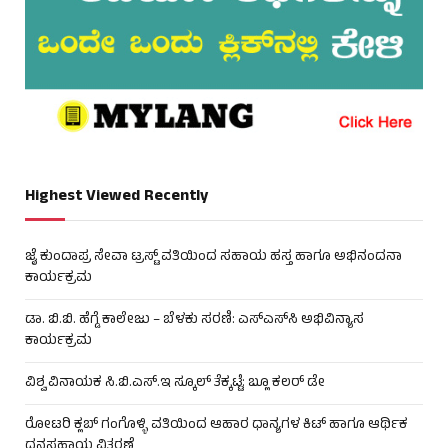
Highest Viewed Recently
ಜೈ ಕುಂದಾಪ್ರ ಸೇವಾ ಟ್ರಸ್ಟ್ ವತಿಯಿಂದ ಸಹಾಯ ಹಸ್ತ ಹಾಗೂ ಅಭಿನಂದನಾ
ಕಾರ್ಯಕ್ರಮ
ಡಾ. ಬಿ.ಬಿ. ಹೆಗ್ಡೆ ಕಾಲೇಜು – ಬೆಳಕು ಸರಣಿ: ಎಸ್‌ಎಸ್‌ಸಿ ಅಭಿವಿನ್ಯಾಸ
ಕಾರ್ಯಕ್ರಮ
ವಿಶ್ವ ವಿನಾಯಕ ಸಿ.ಬಿ.ಎಸ್.ಇ ಸ್ಕೂಲ್ ತೆಕ್ಕಟ್ಟೆ: ಬ್ಲೂ ಕಲರ್ ಡೇ
ರೋಟರಿ ಕ್ಲಬ್ ಗಂಗೊಳ್ಳಿ ವತಿಯಿಂದ ಆಹಾರ ಧಾನ್ಯಗಳ ಕಿಟ್ ಹಾಗೂ ಆರ್ಥಿಕ
ಧನಸಹಾಯ ವಿತರಣೆ