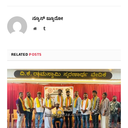
ನ್ಯೂಸ್ ಬ್ಯೂರೋ
Website
Tumblr
RELATED
POSTS