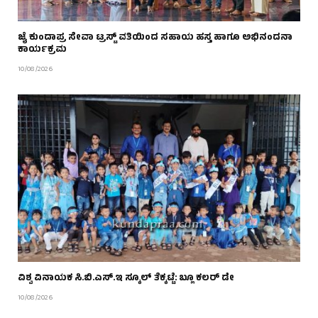
ಜೈ ಕುಂದಾಪ್ರ ಸೇವಾ ಟ್ರಸ್ಟ್ ವತಿಯಿಂದ ಸಹಾಯ ಹಸ್ತ ಹಾಗೂ ಅಭಿನಂದನಾ
ಕಾರ್ಯಕ್ರಮ
10/08/2026
ವಿಶ್ವ ವಿನಾಯಕ ಸಿ.ಬಿ.ಎಸ್.ಇ ಸ್ಕೂಲ್ ತೆಕ್ಕಟ್ಟೆ: ಬ್ಲೂ ಕಲರ್ ಡೇ
10/08/2026