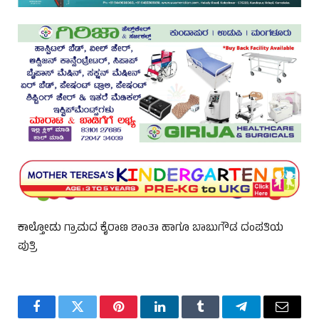
ಕಾಲ್ತೋಡು ಗ್ರಾಮದ ಕೈರಾಣ ಶಾಂತಾ ಹಾಗೂ ಬಾಬುಗೌಡ ದಂಪತಿಯ
ಪುತ್ರಿ
Facebook
Twitter
Pinterest
LinkedIn
Tumblr
Telegram
Email