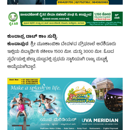
ಕುಂದಾಪ್ರ ಡಾಟ್ ಕಾಂ ಸುದ್ದಿ.
ಕುಂದಾಪುರ
: ಶ್ರೀ ಮೂಕಾಂಬಿಕಾ ದೇವಳದ ಪ್ರೌಢಶಾಲೆ ಅರೆಶಿರೂರು
ಇಲ್ಲಿಯ ವಿದ್ಯಾರ್ಥಿನಿ ಶಕೀಲಾ 1500 ಮೀ. ಮತ್ತು 3000 ಮೀ. ಓಟದ
ಸ್ಪರ್ಧೆಯಲ್ಲಿ ಜಿಲ್ಲಾ ಮಟ್ಟದಲ್ಲಿ ಪ್ರಥಮ ಸ್ಥಾನಿಯಾಗಿ ರಾಜ್ಯ ಮಟ್ಟಕ್ಕೆ
ಆಯ್ಕೆಯಾಗಿದ್ದಾರೆ.