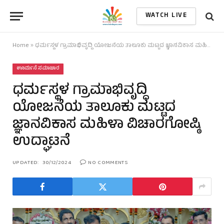
WATCH LIVE
Home
»
ಧರ್ಮಸ್ಥಳ ಗ್ರಾಮಾಭಿವೃದ್ಧಿ ಯೋಜನೆಯ ತಾಲೂಕು ಮಟ್ಟದ ಜ್ಞಾನವಿಕಾಸ ಮಹಿಳಾ ವಿಚಾರಗೋಷ್ಠಿ ಉದ್ಘಾಟನೆ
ಊರ್ಮನೆ ಸಮಾಚಾರ
ಧರ್ಮಸ್ಥಳ ಗ್ರಾಮಾಭಿವೃದ್ಧಿ
ಯೋಜನೆಯ ತಾಲೂಕು ಮಟ್ಟದ
ಜ್ಞಾನವಿಕಾಸ ಮಹಿಳಾ ವಿಚಾರಗೋಷ್ಠಿ
ಉದ್ಘಾಟನೆ
UPDATED:
30/12/2024
NO COMMENTS