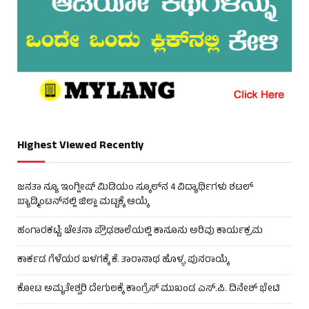
Highest Viewed Recently
ಜನತಾ ನ್ಯೂ ಇಂಗ್ಲೀಷ್ ಮಿಡಿಯಂ ಸ್ಕೂಲ್‌ನ 4 ವಿದ್ಯಾರ್ಥಿಗಳು ಶಟಲ್
ಬ್ಯಾಡ್ಮಿಂಟನ್‌ನಲ್ಲಿ ಜಿಲ್ಲಾ ಮಟ್ಟಕ್ಕೆ ಆಯ್ಕೆ
ಹಂಗಾರಕಟ್ಟೆ: ಚೇತನಾ ಪ್ರೌಢಶಾಲೆಯಲ್ಲಿ ಕಾನೂನು ಅರಿವು ಕಾರ್ಯಕ್ರಮ
ಕಾರ್ಕಡ ಗೆಳೆಯರ ಬಳಗಕ್ಕೆ ಕೆ. ತಾರಾನಾಥ ಹೊಳ್ಳ ಪುನರಾಯ್ಕೆ
ಕೋಟ ಅಮೃತೇಶ್ವರಿ ದೇಗುಲಕ್ಕೆ ಕಾಂಗ್ರೆಸ್ ಮುಖಂಡ ಎಸ್.ಪಿ. ದಿನೇಶ್ ಭೇಟಿ