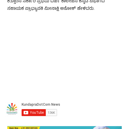
ಕಿತ್ತೂರಿನ ಸರ್ಕಾರಿ ಪ್ರಥಮ ದರ್ಜೆ ಕಾಲೇಜಿನ ಕನ್ನಡ ವಿಭಾಗದ
ಸಹಾಯಕ ಪ್ರಾಧ್ಯಾಪಕಿ ಮೀನಾಕ್ಷಿ ಅಶೋಕ್ ಹೇಳಿದರು.