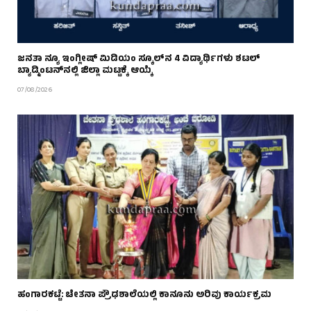
ಜನತಾ ನ್ಯೂ ಇಂಗ್ಲೀಷ್ ಮಿಡಿಯಂ ಸ್ಕೂಲ್‌ನ 4 ವಿದ್ಯಾರ್ಥಿಗಳು ಶಟಲ್
ಬ್ಯಾಡ್ಮಿಂಟನ್‌ನಲ್ಲಿ ಜಿಲ್ಲಾ ಮಟ್ಟಕ್ಕೆ ಆಯ್ಕೆ
07/08/2026
ಹಂಗಾರಕಟ್ಟೆ: ಚೇತನಾ ಪ್ರೌಢಶಾಲೆಯಲ್ಲಿ ಕಾನೂನು ಅರಿವು ಕಾರ್ಯಕ್ರಮ