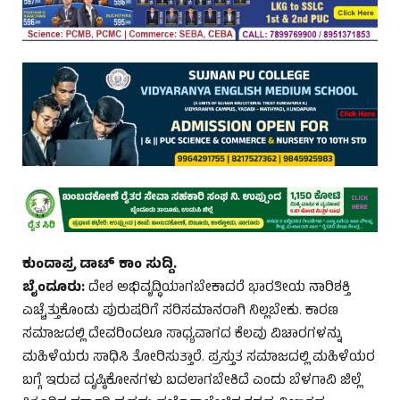
ಕುಂದಾಪ್ರ ಡಾಟ್ ಕಾಂ ಸುದ್ದಿ.
ಬೈಂದೂರು:
ದೇಶ ಅಭಿವೃದ್ಧಿಯಾಗಬೇಕಾದರೆ ಭಾರತೀಯ ನಾರಿಶಕ್ತಿ
ಎಚ್ಚೆತ್ತುಕೊಂಡು ಪುರುಷರಿಗೆ ಸರಿಸಮಾನರಾಗಿ ನಿಲ್ಲಬೇಕು. ಕಾರಣ
ಸಮಾಜದಲ್ಲಿ ದೇವರಿಂದಲೂ ಸಾಧ್ಯವಾಗದ ಕೆಲವು ವಿಚಾರಗಳನ್ನು
ಮಹಿಳೆಯರು ಸಾಧಿಸಿ ತೋರಿಸುತ್ತಾರೆ. ಪ್ರಸ್ತುತ ಸಮಾಜದಲ್ಲಿ ಮಹಿಳೆಯರ
ಬಗ್ಗೆ ಇರುವ ದೃಷ್ಠಿಕೋನಗಳು ಬದಲಾಗಬೇಕಿದೆ ಎಂದು ಬೆಳಗಾವಿ ಜಿಲ್ಲೆ