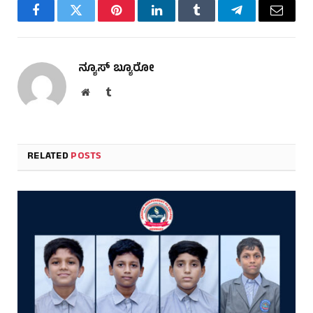
Facebook
Twitter
Pinterest
LinkedIn
Tumblr
Telegram
Email
ನ್ಯೂಸ್ ಬ್ಯೂರೋ
Website
Tumblr
RELATED
POSTS