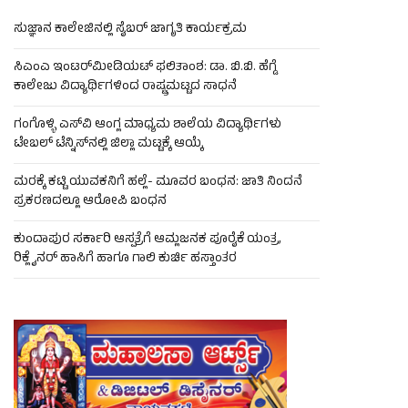
ಸುಜ್ಞಾನ ಕಾಲೇಜಿನಲ್ಲಿ ಸೈಬರ್ ಜಾಗೃತಿ ಕಾರ್ಯಕ್ರಮ
ಸಿಎಂಎ ಇಂಟರ್‌ಮೀಡಿಯಟ್ ಫಲಿತಾಂಶ: ಡಾ. ಬಿ.ಬಿ. ಹೆಗ್ಡೆ
ಕಾಲೇಜು ವಿದ್ಯಾರ್ಥಿಗಳಿಂದ ರಾಷ್ಟ್ರಮಟ್ಟದ ಸಾಧನೆ
ಗಂಗೊಳ್ಳಿ ಎಸ್‌ವಿ ಆಂಗ್ಲ ಮಾಧ್ಯಮ ಶಾಲೆಯ ವಿದ್ಯಾರ್ಥಿಗಳು
ಟೇಬಲ್‌ ಟೆನ್ನಿಸ್‌ನಲ್ಲಿ ಜಿಲ್ಲಾ ಮಟ್ಟಕ್ಕೆ ಆಯ್ಕೆ
ಮರಕ್ಕೆ ಕಟ್ಟಿ ಯುವಕನಿಗೆ ಹಲ್ಲೆ- ಮೂವರ ಬಂಧನ: ಜಾತಿ ನಿಂದನೆ
ಪ್ರಕರಣದಲ್ಲೂ ಆರೋಪಿ ಬಂಧನ
ಕುಂದಾಪುರ ಸರ್ಕಾರಿ ಆಸ್ಪತ್ರೆಗೆ ಆಮ್ಲಜನಕ ಪೂರೈಕೆ ಯಂತ್ರ,
ರಿಕ್ಲೈನರ್ ಹಾಸಿಗೆ ಹಾಗೂ ಗಾಲಿ ಕುರ್ಚಿ ಹಸ್ತಾಂತರ