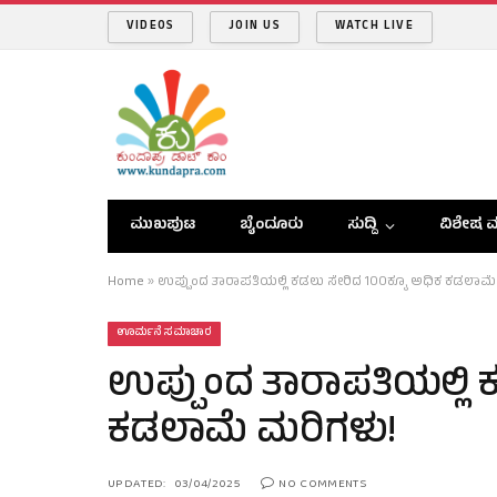
VIDEOS
JOIN US
WATCH LIVE
ಮುಖಪುಟ
ಬೈಂದೂರು
ಸುದ್ದಿ
ವಿಶೇಷ ವ
Home
»
ಉಪ್ಪುಂದ ತಾರಾಪತಿಯಲ್ಲಿ ಕಡಲು ಸೇರಿದ 100ಕ್ಕೂ ಅಧಿಕ ಕಡಲಾಮೆ
ಊರ್ಮನೆ ಸಮಾಚಾರ
ಉಪ್ಪುಂದ ತಾರಾಪತಿಯಲ್ಲಿ 
ಕಡಲಾಮೆ ಮರಿಗಳು!
UPDATED:
03/04/2025
NO COMMENTS