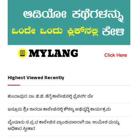
Highest Viewed Recently
ಕುಂದಾಪುರ: ಡಾ. ಬಿ.ಬಿ. ಹೆಗ್ಡೆ ಕಾಲೇಜಿನಲ್ಲಿ ಫ್ರೆಶರ್ಸ್ ಡೇ
ಬಸ್ರೂರು ಶ್ರೀ ಶಾರದಾ ಕಾಲೇಜಿನಲ್ಲಿ ಕೌಶಲ್ಯ ಅಭಿವೃದ್ಧಿ ಕಾರ್ಯಕ್ರಮ
ಬೈಂದೂರು ಸ.ಪ್ರ.ದ ಕಾಲೇಜಿನ ಪ್ರಾಂಶುಪಾಲರಾಗಿ ಡಾ. ಉಮೇಶ ಮಯ್ಯ
ಅಧಿಕಾರ ಸ್ವೀಕಾರ