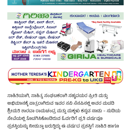
ಸಾಹಿತಿಯಾಗಿ, ಸಾಹಿತ್ಯ ಸಂಘಟಕರಾಗಿ ಸಹೃದಯರ ಪ್ರೀತಿ ಮತ್ತು
ಅಭಿಮಾನಕ್ಕೆ ಪಾತ್ರರಾಗಿರುವ ಇವರ ಸವಿ ನೆನಪಿನಲ್ಲಿ ಅವರ ಮಡದಿ
ಶ್ರೀಮತಿ ಶಾರದಾ ರಾಮಚಂದ್ರ ಮತ್ತು ಮಕ್ಕಳು ಕನ್ನಡ ನಾಡು – ನುಡಿಯ
ಸೇವೆಯಲ್ಲಿ ತೊಡಗಿಸಿಕೊಂಡಿರುವ ಓರ್ವರಿಗೆ ಪ್ರತಿ ವರ್ಷವೂ
ಪ್ರಶಸ್ತಿಯನ್ನು ನೀಡುತ್ತಾ ಬರುತ್ತಿದ್ದು ಈ ವರ್ಷದ ಪ್ರಶಸ್ತಿಗೆ ಸಾಹಿತಿ ಹಾಗೂ