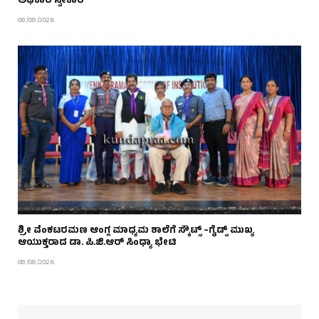
ಅಧಿಕಾರ ಸ್ವೀಕಾರ
08/08/2026
ಶ್ರೀ ವೆಂಕಟರಮಣ ಆಂಗ್ಲ ಮಾಧ್ಯಮ ಶಾಲೆಗೆ ಸ್ಕೌಟ್ಸ್ –ಗೈಡ್ಸ್ ಮುಖ್ಯ
ಆಯುಕ್ತರಾದ ಡಾ. ಪಿ.ಜಿ.ಆರ್ ಸಿಂಧ್ಯಾ ಭೇಟಿ
08/08/2026