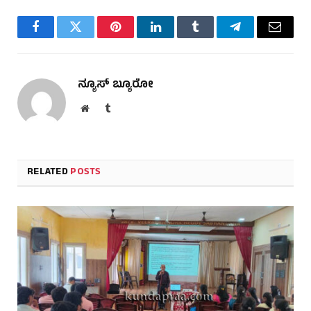
Facebook
Twitter
Pinterest
LinkedIn
Tumblr
Telegram
Email
ನ್ಯೂಸ್ ಬ್ಯೂರೋ
Website
Tumblr
RELATED
POSTS