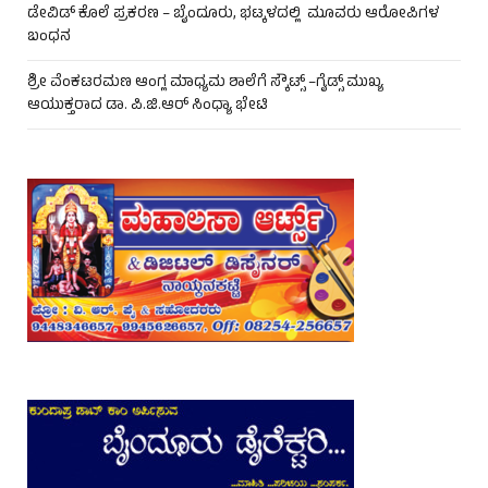
ಡೇವಿಡ್ ಕೊಲೆ ಪ್ರಕರಣ – ಬೈಂದೂರು, ಭಟ್ಕಳದಲ್ಲಿ ಮೂವರು ಆರೋಪಿಗಳ
ಬಂಧನ
ಶ್ರೀ ವೆಂಕಟರಮಣ ಆಂಗ್ಲ ಮಾಧ್ಯಮ ಶಾಲೆಗೆ ಸ್ಕೌಟ್ಸ್ –ಗೈಡ್ಸ್ ಮುಖ್ಯ
ಆಯುಕ್ತರಾದ ಡಾ. ಪಿ.ಜಿ.ಆರ್ ಸಿಂಧ್ಯಾ ಭೇಟಿ