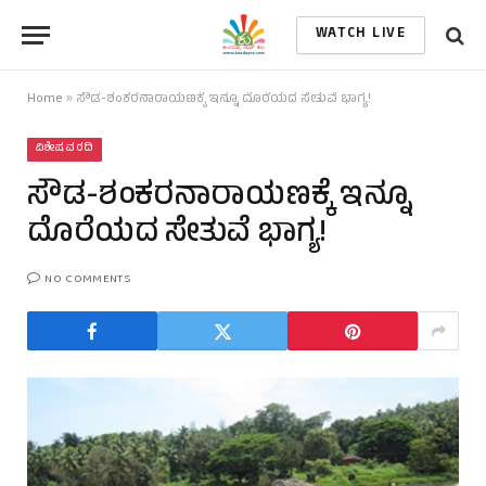
WATCH LIVE
Home
»
ಸೌಡ-ಶಂಕರನಾರಾಯಣಕ್ಕೆ ಇನ್ನೂ ದೊರೆಯದ ಸೇತುವೆ ಭಾಗ್ಯ!
ವಿಶೇಷ ವರದಿ
ಸೌಡ-ಶಂಕರನಾರಾಯಣಕ್ಕೆ ಇನ್ನೂ
ದೊರೆಯದ ಸೇತುವೆ ಭಾಗ್ಯ!
NO COMMENTS