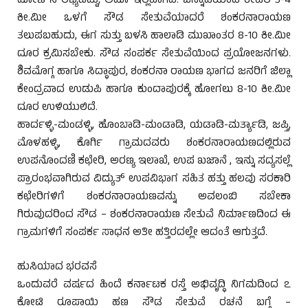
ದೋಣಿ ಸೌಲಭ್ಯವಿದ್ದು, ಅದೂ ಇಲ್ಲವಾಗಿದೆ. ಜನ್ನಾಡಿಯಿಂದ ಕೇವಲ 3-4
ಕೀ.ಮೀ ಒಳಗೆ ಸೌಡ ಸೇತುವೆಯಾದರೆ ಶಂಕರನಾರಾಯಣ
ತಲುಪಬಹುದು, ಈಗ ಸುತ್ತು ಬಳಸಿ ಹಾಲಾಡಿ ಮುಖಾಂತರ 8-10 ಕೀ.ಮೀ
ದೂರ ಕ್ರಮಿಸಬೇಕು. ಸೌಡ ಸಂಪರ್ಕ ಸೇತುವೆಯಿಂದ ಪ್ರಯೋಜನಗಳು.
ಶಿವಮೊಗ್ಗ ಹಾಗೂ ಸಿದ್ಧಾಪುರ, ಶಂಕರನಾ ರಾಯಣ ಭಾಗದ ಜನರಿಗೆ ಜಿಲ್ಲಾ
ಕೇಂದ್ರವಾದ ಉಡುಪಿ ಹಾಗೂ ಕುಂದಾಪುರಕ್ಕೆ ಹೋಗಲು 8-10 ಕೀ.ಮೀ
ದೂರ ಉಳಿಯುಲಿದೆ.
ಹಾರ್ದಳ್ಳಿ-ಮಂಡಳ್ಳಿ, ಹೊಂಬಾಡಿ-ಮಂಡಾಡಿ, ಯಡಾಡಿ-ಮರ್ತ್ಯಾಡಿ, ಜಪ್ತಿ,
ಮೊಳಹಳ್ಳಿ, ಕೊರ್ಗಿ ಗ್ರಾಮದವರು ಶಂಕರನಾರಾಯಣದಲ್ಲಿರುವ
ಉಪನೊಂದಣಿ ಕಛೇರಿ, ಅರಣ್ಯ ಇಲಾಖೆ, ಉಪ ಖಜಾನೆ , ಇನ್ನು ಸದ್ಯಸಲ್ಲೆ
ಪ್ರಾರಂಭವಾಗಿರುವ ವಿದ್ಯುತ್ ಉಪವಿಭಾಗ ಸಹಿತ ಹತ್ತು ಹಲವು ಸರಕಾರಿ
ಕಛೇರಿಗಳಿಗೆ ಶಂಕರನಾರಾಯಣವನ್ನು ಅವಲಂಬಿ ಸಬೇಕಾ
ಗಿರುವುದರಿಂದ ಸೌಡ – ಶಂಕರನಾರಾಯಣ ಸೇತುವೆ ನಿರ್ಮಾಣದಿಂದ ಈ
ಗ್ರಾಮಗಳಿಗೆ ಸಂಪರ್ಕ ಸಾಧನ ಅತೀ ಹತ್ತಿರದಲ್ಲೇ ಆದಂತೆ ಆಗುತ್ತದೆ.
ಹುಸಿಯಾದ ಭರವಸೆ
ಒಂದುವರೆ ವರ್ಷದ ಹಿಂದೆ ಕರ್ನಾಟಕ ರಸ್ತೆ ಅಭಿವೃದ್ಧಿ ನಿಗಮದಿಂದ ೭
ಕೋಟಿ ರೂಪಾಯಿ ಹಣ ಸೌಡ ಸೇತುವೆ ರಚನೆ ಬಗ್ಗೆ –