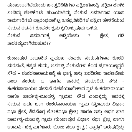
ಮಂಜೂರಾಗಿದೆಯೆಂದು ಜನಪ್ರತಿನಿಧಿಗಳು ಪತ್ರಿಕಾಗೋಷ್ಠಿ, ಪತ್ರಿಕಾ ಹೇಳಿಕೆ
ನೀಡಿದ್ದು ಹೇಳಿಕೆಗಳು ಹುಸಿಯಾಗಿದ್ದು, ಸೇತುವೆ ನಿರ್ಮಾಣದ ಯಾವ
ಕಾಮಗಾರಿಗಳು ಪ್ರಾರಂಭವಾಗಿಲ್ಲ. ಜನಪ್ರತಿನಿಧಿಗಳ ಪತ್ರಿಕಾ ಹೇಳಿಕೆಯಂತೆ
ಸೇತುವೆ ರಚನೆಗೆ ಕೊಡಲೇ ಕ್ರಮ ಕೈಗೊಳ್ಳುವುದು ಒಳಿತು.
ಸೇತುವೆ ನಿರ್ಮಾಣಕ್ಕೆ ಅಡ್ಡಿಯೇನು ? ಕ್ಷೇತ್ರ ಗಡಿ
ತಾರತಮ್ಯವಾಗಿರಬಹುದೇ?
ಕುಂದಾಪುರ ತಾಲೂಕಿನ ಪ್ರಮುಖ ಸಂಪರ್ಕ ಸೇತುವೆಗಳಾದ ಕೋಡಿ,
ಮರವಂತೆ, ಕನ್ನಡ ಕುದ್ರು, ಆನಗಳ್ಳಿ ಸೇತುವೆಗಳ ಕೆಲಸ ಪ್ರಗತಿಯಲ್ಲಿದ್ದರೆ,
ಸೌಡ – ಶಂಕರನಾರಾಯಣಕ್ಕೆ ಈ ಭಾಗ್ಯ ಇನ್ನು ಬರದಿರಲು ಕಾರಣವೇನು
ಎಂಬ ಸಂಶಯ ಈ ಭಾಗದ ಜನರಲ್ಲಿ ಬೇರೂರಿದೆ. ಸೌಡ –
ಶಂಕರನಾರಾಯಣ ಸೇತುವೆ ರಚನೆಯಾಬೇಕಾದ ಸ್ಥಳ ಶಂಕರನಾರಾಯಣ
ಹಾಗೂ ಹಾರ್ದಳ್ಳಿ-ಮಂಡಳ್ಳಿ ಗ್ರಾಮದ ಸೌಡ ಎಂಬಲ್ಲಿದ್ದು, ಇದರಲ್ಲಿ
ಸೇತುವೆ ಅರ್ಧ ಭಾಗ ಶಂಕರನಾರಾಯಣ ಗ್ರಾಮ (ಬೈಂದೂರು ವಿಧಾನ
ಸಭಾ ಕ್ಷೇತ್ರ, ಶಿವಮೊಗ್ಗ ಲೋಕಸಭಾ ಕ್ಷೇತ್ರ) ಹಾಗೂ ಇನ್ನು ಅರ್ಧ ಭಾಗ
ಹಾರ್ದಳ್ಳಿ-ಮಂಡಳ್ಳಿ ಗ್ರಾಮ (ಕುಂದಾಪುರ ವಿಧಾನ ಸಭಾ ಕ್ಷೇತ್ರ ಹಾಗೂ
ಉಡುಪಿ- ಚಿಕ್ಕ ಮಗಳೂರು ಲೋಕ ಸಭಾ ಕ್ಷೇತ್ರ ) ವ್ಯಾಪ್ತಿಗೆ ಬರುವುತ್ತಿದ್ದು,