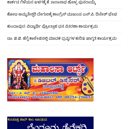
ಕಾರ್ಕಡ ಗೆಳೆಯರ ಬಳಗಕ್ಕೆ ಕೆ. ತಾರಾನಾಥ ಹೊಳ್ಳ ಪುನರಾಯ್ಕೆ
ಕೋಟ ಅಮೃತೇಶ್ವರಿ ದೇಗುಲಕ್ಕೆ ಕಾಂಗ್ರೆಸ್ ಮುಖಂಡ ಎಸ್.ಪಿ. ದಿನೇಶ್ ಭೇಟಿ
ಕುಂದಾಪುರ: ವಿದ್ಯಾರ್ಥಿ ಪ್ರೋತ್ಸಾಹ ಧನ ವಿತರಣಾ ಕಾರ್ಯಕ್ರಮ
ಡಾ. ಬಿ.ಬಿ. ಹೆಗ್ಡೆ ಕಾಲೇಜಿನಲ್ಲಿ ಮಾದಕ ದ್ರವ್ಯಗಳ ಕುರಿತು ಜಾಗೃತಿ ಕಾರ್ಯಕ್ರಮ