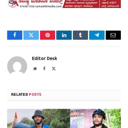
Facebook
Twitter
Pinterest
LinkedIn
Tumblr
Telegram
Email
Editor Desk
Website
Facebook
X
(Twitter)
RELATED
POSTS