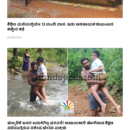
ಶಿಥಿಲ ಮನೆಯಲ್ಲಿಯೇ 12 ಮಂದಿ ವಾಸ. ಇದು ಅಸಹಾಯಕ ಕುಟುಂಬದ
ಕಣ್ಣೀರ ಕಥೆ
03/08/2024
ಹುಲ್ಕಡಿಕೆ ಜನರ ಬದುಕಿಗಿಲ್ಲ ಭರವಸೆ! ಅಪಾಯಕಾರಿ ಹೊಳೆದಾಟಿ ಶಿಕ್ಷಣ
ಪಡೆಯುತ್ತಿರುವ ವಿಶೇಷ ಚೇತನ ಮಕ್ಕಳು