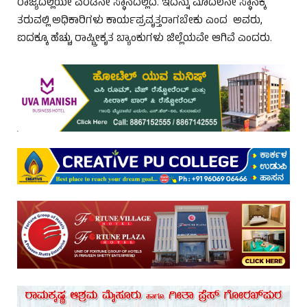
ರಾಜ್ಯದಲ್ಲಿಯೇ ಎರಡನೇ ಸ್ಥಾನದಲ್ಲಿದೆ. ಇದನ್ನು ಮೊದಲನೇ ಸ್ಥಾನಕ್ಕೆ
ತರುವಲ್ಲಿ ಅಧಿಕಾರಿಗಳು ಕಾರ್ಯಪ್ರವೃತ್ತರಾಗಬೇಕು ಎಂದ ಅವರು,
ಐದಕ್ಕೂ ಹೆಚ್ಚು ರಾಷ್ಟ್ರೀಕೃತ ಬ್ಯಾಂಕುಗಳು ಜಿಲ್ಲೆಯವೇ ಆಗಿವೆ ಎಂದರು.