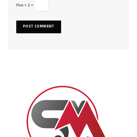
five × 2 =