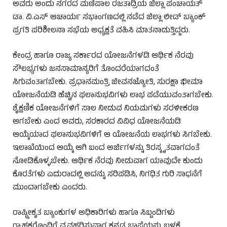
ಅವರು ಅಂದು ನಗರದ ಮಣಿಪಾಲ ರಜತಾದ್ರಿಯ ಜಿಲ್ಲಾ ಪಂಚಾಯತ್
ಡಾ. ವಿ.ಎಸ್ ಆಚಾರ್ಯ ಸಭಾಂಗಣದಲ್ಲಿ ನಡೆದ ಜಿಲ್ಲಾ ಲೀಡ್ ಬ್ಯಾಂಕ್
ಪ್ರಗತಿ ಪರಿಶೀಲನಾ ಸಭೆಯ ಅಧ್ಯಕ್ಷತೆ ವಹಿಸಿ ಮಾತನಾಡುತ್ತಿದ್ದರು.
ಕೇಂದ್ರ ಹಾಗೂ ರಾಜ್ಯ ಸರ್ಕಾರದ ಯೋಜನೆಗಳಡಿ ಆರ್ಥಿಕ ನೆರವು
ಸೌಲಭ್ಯಗಳು ಜನಸಾಮಾನ್ಯರಿಗೆ ತೊಂದರೆಯಾಗದಂತೆ
ಸಿಗುವಂತಾಗಬೇಕು. ಪ್ರಧಾನಮಂತ್ರಿ ಜೀವನಜ್ಯೋತಿ, ಸುರಕ್ಷಾ ಭೀಮಾ
ಯೋಜನೆಯಡಿ ಹೆಚ್ಚಿನ ಫಲಾನುಭವಿಗಳು ಲಾಭ ಪಡೆಯುವಂತಾಗಬೇಕು.
ಶೈಕ್ಷಣಿಕ ಯೋಜನೆಗಳಿಗೆ ಸಾಲ ನೀಡುವ ನಿಯಮಗಳು ಸರಳೀಕರಣ
ಆಗಬೇಕು ಎಂದ ಅವರು, ಸರಕಾರದ ವಿವಿಧ ಯೋಜನೆಯಡಿ
ಆಯ್ಕೆಯಾದ ಫಲಾನುಭವಿಗಳಿಗೆ ಆ ಯೋಜನೆಯ ಲಾಭಗಳು ಸಿಗಬೇಕು.
ಇಲಾಖೆಯಿಂದ ಆಯ್ಕೆ ಆಗಿ ಬಂದ ಅರ್ಜಿಗಳನ್ನು ತಿರಸ್ಕೃತವಾಗದಂತೆ
ನೋಡಿಕೊಳ್ಳಬೇಕು. ಆರ್ಥಿಕ ನೆರವು ನೀಡುವಾಗ ಯಾವುದೇ ಕುಂದು
ಕೊರತೆಗಳು ಎದುರಾದಲ್ಲಿ ಅದನ್ನು ಸರಿಪಡಿಸಿ, ನಿಗಧಿತ ಗುರಿ ಸಾಧನೆಗೆ
ಮುಂದಾಗಬೇಕು ಎಂದರು.
ರಾಷ್ಟ್ರೀಕೃತ ಬ್ಯಾಂಕುಗಳ ಅಧಿಕಾರಿಗಳು ಹಾಗೂ ಸಿಬ್ಬಂದಿಗಳು
ಗ್ರಾಹಕರೊಂದಿಗೆ ವ್ಯವಹರಿಸುವಾಗ ಕನ್ನಡ ಭಾಷೆಯನ್ನು ಬಳಕೆ