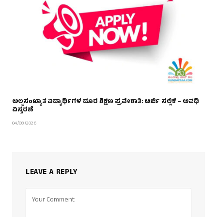
ಅಲ್ಪಸಂಖ್ಯಾತ ವಿದ್ಯಾರ್ಥಿಗಳ ದೂರ ಶಿಕ್ಷಣ ಪ್ರವೇಶಾತಿ: ಅರ್ಜಿ ಸಲ್ಲಿಕೆ – ಅವಧಿ
ವಿಸ್ತರಣೆ
04/08/2026
LEAVE A REPLY