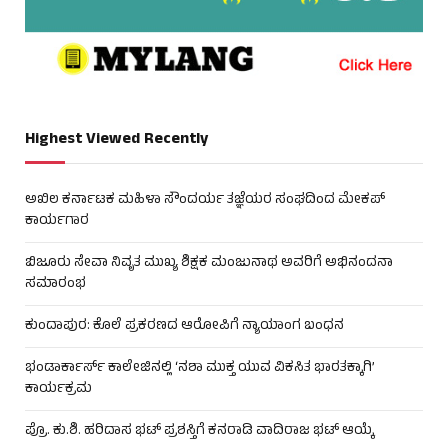
Highest Viewed Recently
ಅಖಿಲ ಕರ್ನಾಟಕ ಮಹಿಳಾ ಸೌಂದರ್ಯ ತಜ್ಞೆಯರ ಸಂಘದಿಂದ ಮೇಕಪ್
ಕಾರ್ಯಗಾರ
ಬಿಜೂರು ಸೇವಾ ನಿವೃತ ಮುಖ್ಯ ಶಿಕ್ಷಕ ಮಂಜುನಾಥ ಅವರಿಗೆ ಅಭಿನಂದನಾ
ಸಮಾರಂಭ
ಕುಂದಾಪುರ: ಕೊಲೆ ಪ್ರಕರಣದ ಆರೋಪಿಗೆ ನ್ಯಾಯಾಂಗ ಬಂಧನ
ಭಂಡಾರ್ಕಾರ್ಸ್ ಕಾಲೇಜಿನಲ್ಲಿ ‘ನಶಾ ಮುಕ್ತ ಯುವ ವಿಕಸಿತ ಭಾರತಕ್ಕಾಗಿ’
ಕಾರ್ಯಕ್ರಮ
ಪ್ರೊ. ಕು.ಶಿ. ಹರಿದಾಸ ಭಟ್ ಪ್ರಶಸ್ತಿಗೆ ಕನರಾಡಿ ವಾದಿರಾಜ ಭಟ್ ಆಯ್ಕೆ