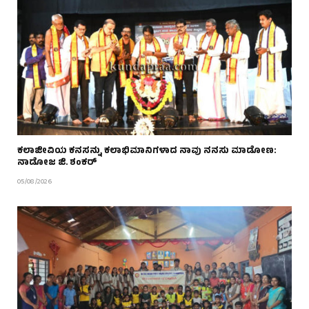
ಕಲಾಜೀವಿಯ ಕನಸನ್ನು ಕಲಾಭಿಮಾನಿಗಳಾದ ನಾವು ನನಸು ಮಾಡೋಣ:
ನಾಡೋಜ ಜಿ. ಶಂಕರ್
05/08/2026