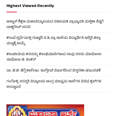
Highest Viewed Recently
ಆಳ್ವಾಸ್ ಶಿಕ್ಷಣ ಮಹಾವಿದ್ಯಾಲಯದ ಸಹಾಯಕ ಪ್ರಾಧ್ಯಾಪಕಿ ಮಲ್ಲಿಕಾ ಶೆಟ್ಟಿಗೆ
ಡಾಕ್ಟರೇಟ್ ಪದವಿ
ಕರಾಟೆ ಸ್ಪರ್ಧೆಯಲ್ಲಿ ಗುಜ್ಜಾಡಿ ಸ.ಹಿ.ಪ್ರಾ ಶಾಲೆಯ ವಿದ್ಯಾರ್ಥಿನಿ ಆದ್ವಿತಿ ಜಿಲ್ಲಾ
ಮಟ್ಟಕ್ಕೆ ಆಯ್ಕೆ
ಕಲಾಜೀವಿಯ ಕನಸನ್ನು ಕಲಾಭಿಮಾನಿಗಳಾದ ನಾವು ನನಸು ಮಾಡೋಣ:
ನಾಡೋಜ ಜಿ. ಶಂಕರ್
ಡಾ. ಬಿ.ಬಿ. ಹೆಗ್ಡೆ ಕಾಲೇಜು: ಇಂಗ್ಲೀಷ್ ವಿಭಾಗದಿಂದ ವಿಸ್ತರಣಾ ಚಟುವಟಿಕೆ
ಗಂಗೊಳ್ಳಿ ಸರಸ್ವತಿ ವಿದ್ಯಾಲಯ ಆಂಗ್ಲ ಮಾಧ್ಯಮ ಶಾಲೆಗಳ ವಿವಿಧ ಕ್ಲಬ್‌ಗಳ
ಉದ್ಘಾಟನೆ