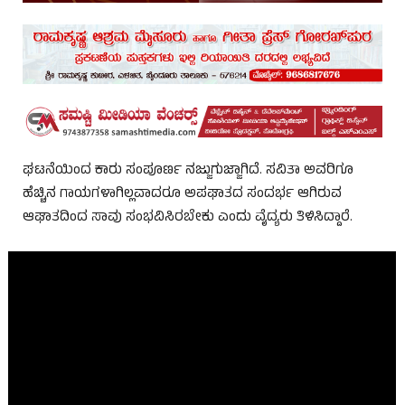
ಘಟನೆಯಿಂದ ಕಾರು ಸಂಪೂರ್ಣ ನಜ್ಜುಗುಜ್ಜಾಗಿದೆ. ಸವಿತಾ ಅವರಿಗೂ
ಹೆಚ್ಚಿನ ಗಾಯಗಳಾಗಿಲ್ಲವಾದರೂ ಅಪಘಾತದ ಸಂದರ್ಭ ಆಗಿರುವ
ಆಘಾತದಿಂದ ಸಾವು ಸಂಭವಿಸಿರಬೇಕು ಎಂದು ವೈದ್ಯರು ತಿಳಿಸಿದ್ದಾರೆ.