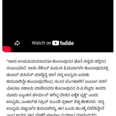
“ನಾನು ಉಡುಪಿಯವನಾದರೂ ಕುಂದಾಪುರದ ಜೊತೆ ನನ್ನದು ಹತ್ತಿರದ
ಸಂಬಂಧವಿದೆ. ನಾನು ಸೆಕೆಂಡ್ ಪಿಯುಸಿ ಓದುವಾಗಲೇ ಕುಂದಾಪುರದಲ್ಲಿ
ಟಿಂಬರ್ ಬಿಸಿನೆಸ್ ಮಾಡ್ತಿದ್ದೆ, ಹಾಗೆ ನನ್ನ ಉದ್ಯಮ ಬದುಕು
ಶುರುವಾಗಿದ್ದೇ ಕುಂದಾಪುರದಿಂದ, ನಂತರ ಬೆಂಗಳೂರಿಗೆ ಬಂದಾಗ ನನಗೆ
ಮೊದಲು ಸಹಾಯ ಮಾಡಿದವರು ಕುಂದಾಪುರದ ವಿ.ಪಿ.ಶೆಟ್ಟರು. ಅವರು
ಮೂರು ಬ್ಯಾಂಕಿನ ಚೇರ್ಮನ್ ಆಗಿದ್ದ ದೇಶದ ಏಕೈಕ ವ್ಯಕ್ತಿ” ಎಂದು
ಉದ್ಯಮಿ, ಎಂಆರ್‌ಜಿ ಗ್ರೂಪ್‌ ಸಿಎಂಡಿ ಪ್ರಕಾಶ್ ಶೆಟ್ಟಿ ಹೇಳಿದರು. ‘ನನ್ನ
ಉದ್ಯಮ ಸಣ್ಣದಾಗೇ ಶುರುವಾಗಿದ್ದು, ಈಗ ಒಂದು ಹಂತಕ್ಕೆ ಬೆಳೆದಿದ್ದೇನೆ’
ಎಂದ ಅವರು ‘ಈಗ ಬೇಕರಿ ಸಣ್ಣಪುಟ್ಟ ವ್ಯವಹಾರ ಮಾಡುವವರು