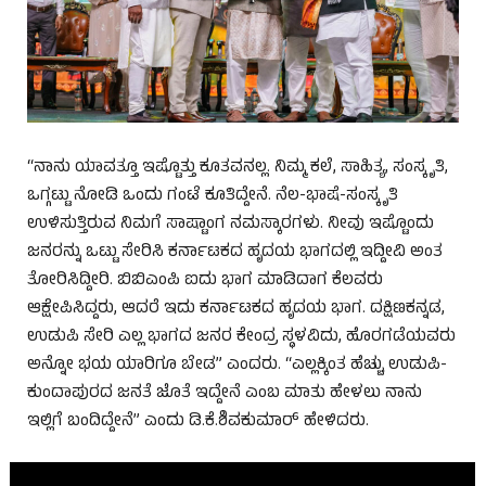
“ನಾನು ಯಾವತ್ತೂ ಇಷ್ಟೊತ್ತು ಕೂತವನಲ್ಲ. ನಿಮ್ಮ ಕಲೆ, ಸಾಹಿತ್ಯ, ಸಂಸ್ಕೃತಿ,
ಒಗ್ಗಟ್ಟು ನೋಡಿ ಒಂದು ಗಂಟೆ ಕೂತಿದ್ದೇನೆ. ನೆಲ-ಭಾಷೆ-ಸಂಸ್ಕೃತಿ
ಉಳಿಸುತ್ತಿರುವ ನಿಮಗೆ ಸಾಷ್ಟಾಂಗ ನಮಸ್ಕಾರಗಳು. ನೀವು ಇಷ್ಟೊಂದು
ಜನರನ್ನು ಒಟ್ಟು ಸೇರಿಸಿ ಕರ್ನಾಟಕದ ಹೃದಯ ಭಾಗದಲ್ಲಿ ಇದ್ದೀವಿ ಅಂತ
ತೋರಿಸಿದ್ದೀರಿ. ಬಿಬಿಎಂಪಿ ಐದು ಭಾಗ ಮಾಡಿದಾಗ ಕೆಲವರು
ಆಕ್ಷೇಪಿಸಿದ್ದರು, ಆದರೆ ಇದು ಕರ್ನಾಟಕದ ಹೃದಯ ಭಾಗ. ದಕ್ಷಿಣಕನ್ನಡ,
ಉಡುಪಿ ಸೇರಿ ಎಲ್ಲ ಭಾಗದ ಜನರ ಕೇಂದ್ರ ಸ್ಥಳವಿದು, ಹೊರಗಡೆಯವರು
ಅನ್ನೋ ಭಯ ಯಾರಿಗೂ ಬೇಡ” ಎಂದರು. “ಎಲ್ಲಕ್ಕಿಂತ ಹೆಚ್ಚು ಉಡುಪಿ-
ಕುಂದಾಪುರದ ಜನತೆ ಜೊತೆ ಇದ್ದೇನೆ ಎಂಬ ಮಾತು ಹೇಳಲು ನಾನು
ಇಲ್ಲಿಗೆ ಬಂದಿದ್ದೇನೆ” ಎಂದು ಡಿ.ಕೆ.ಶಿವಕುಮಾರ್ ಹೇಳಿದರು.