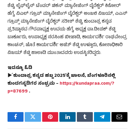
ಶೆಟ್ಟಿ, ಲೈಫ್‌ಲೈನ್ ಟೆಂಡರ್ ಚಿಕನ್ ಮ್ಯಾನೇಜಿಂಗ್ ಡೈರೆಕ್ಟರ್ ಕಿಶೋರ್
ಹೆಗ್ಡೆ, ವಿಎಲ್ ಗ್ರೂಪ್ ಮ್ಯಾನೇಜಿಂಗ್ ಡೈರೆಕ್ಟರ್ ಅಂಜಲಿ ವಿಜಯ್, ಎಎಸ್
ಗ್ರೂಪ್ಸ್ ಮ್ಯಾನೇಜಿಂಗ್ ಡೈರೆಕ್ಟರ್ ಸತೀಶ್ ಶೆಟ್ಟಿ, ಕುಂದಾಪ್ರ ಕನ್ನಡ
ಪ್ರತಿಷ್ಠಾನದ ಗೌರವಾಧ್ಯಕ್ಷ ಉದಯ ಹೆಗ್ಡೆ, ಅಧ್ಯಕ್ಷ ಡಾ.ದೀಪಕ್ ಶೆಟ್ಟಿ
ಬಾರ್ಕೂರು, ಉಪಾಧ್ಯಕ್ಷ ನರಸಿಂಹ ಬೀಜಾಡಿ, ಕಾರ್ಯದರ್ಶಿ ರಾಘವೇಂದ್ರ
ಕಾಂಚನ್, ಜೊತೆ ಕಾರ್ಯದರ್ಶಿ ಅಜಿತ್ ಶೆಟ್ಟಿ ಉಳ್ತೂರು, ಕೋಶಾಧಿಕಾರಿ
ವಿಜಯ್ ಶೆಟ್ಟಿ ಹಾಲಾಡಿ ಮುಂತಾದವರು ಉಪಸ್ಥಿತರಿದ್ದರು.
ಇದನ್ನೂ ಓದಿ
► ́ಕುಂದಾಪ್ರ ಕನ್ನಡ ಹಬ್ಬ 2025ʼಕ್ಕೆ ಚಾಲನೆ, ಬೆಂಗಳೂರಿನಲ್ಲಿ
ಕುಂದಗನ್ನಡಿಗರ ಸಂಭ್ರಮ –
https://kundapraa.com/?
p=87699
.
Facebook
Twitter
Pinterest
LinkedIn
Tumblr
Telegram
Email