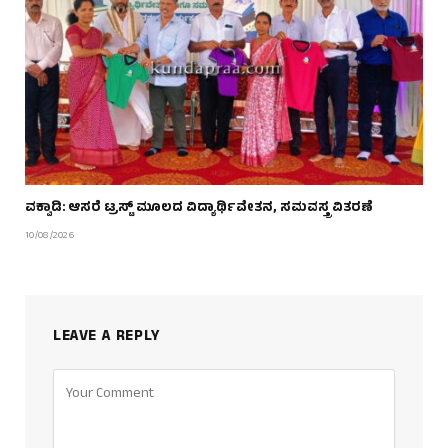
ವಕ್ವಾಡಿ: ಆಸರೆ ಟ್ರಸ್ಟ್ ಮೂಲದ ವಿದ್ಯಾರ್ಥಿವೇತನ, ಸಮವಸ್ತ್ರ ವಿತರಣೆ
10/08/2026
LEAVE A REPLY