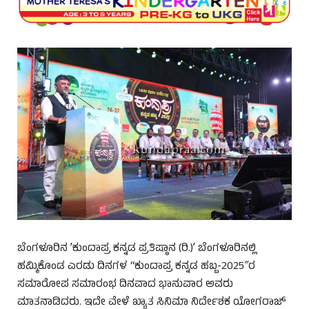
ಬೆಂಗಳೂರಿನ ʼಕುಂದಾಪ್ರ ಕನ್ನಡ ಪ್ರತಿಷ್ಠಾನ (ರಿ.)ʼ ಬೆಂಗಳೂರಿನಲ್ಲಿ
ಹಮ್ಮಿಕೊಂಡ ಎರಡು ದಿನಗಳ “ಕುಂದಾಪ್ರ ಕನ್ನಡ ಹಬ್ಬ-2025″ರ
ಸಮಾರೋಪ ಸಮಾರಂಭ ದಿನವಾದ ಭಾನುವಾರ ಅವರು
ಮಾತನಾಡಿದರು. ಇದೇ ವೇಳೆ ಖ್ಯಾತ ಸಿನಿಮಾ ನಿರ್ದೇಶಕ ಯೋಗರಾಜ್