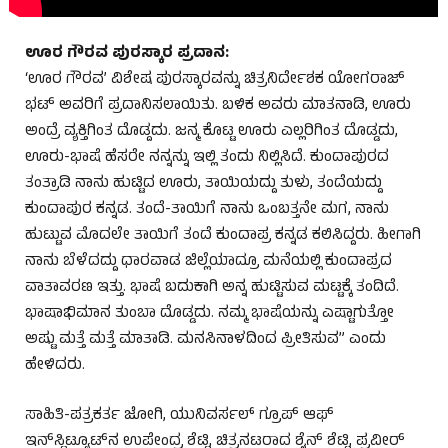
ಊರ ಗೌರವ ಪುರಸ್ಕಾರ ಪ್ರದಾನ:
‘ಊರ ಗೌರವ’ ವಿಶೇಷ ಪುರಸ್ಕಾರವನ್ನು ಚಿತ್ರನಿರ್ದೇಶಕ ಯೋಗರಾಜ್
ಭಟ್ ಅವರಿಗೆ ಪ್ರದಾನಿಸಲಾಯಿತು. ಬಳಿಕ ಅವರು ಮಾತನಾಡಿ, ಊರು
ಅಂದ್ರೆ ವ್ಯಕ್ತಿಗಿಂತ ದೊಡ್ದದು. ಜನ್ಮ ಕೊಟ್ಟ ಊರು ಎಲ್ಲರಿಗಿಂತ ದೊಡ್ಡದು,
ಊರು-ಭಾಷೆ ಹೆಸರೇ ನನ್ನನ್ನು ಇಲ್ಲಿ ತಂದು ನಿಲ್ಲಿಸಿದೆ. ಕುಂದಾಪುರದ
ತಂತ್ರಾಡಿ ನಾನು ಹುಟ್ಟಿದ ಊರು, ತಾಯಿಯದ್ದು ತುಳು, ತಂದೆಯದ್ದು
ಕುಂದಾಪುರ ಕನ್ನಡ. ತಂದೆ-ತಾಯಿಗೆ ನಾನು ಒಂಬತ್ತನೇ ಮಗ, ನಾನು
ಹುಟ್ಟುವ ಮೊದಲೇ ತಾಯಿಗೆ ತಂದೆ ಕುಂದಾಪ್ರ ಕನ್ನಡ ಕಲಿಸಿದ್ದರು. ಹೀಗಾಗಿ
ನಾನು ಬೆಳೆದದ್ದು ಧಾರವಾಡ ಜಿಲ್ಲೆಯಾದ್ರೂ ಮನೆಯಲ್ಲಿ ಕುಂದಾಪ್ರದ
ವಾತಾವರಣ ಇತ್ತು. ಭಾಷೆ ಬದುಕಾಗಿ ಅನ್ನ ಹುಟ್ಟಿಸುವ ಮಟ್ಟಕ್ಕೆ ತಂದಿದೆ.
ಭಾಷಾಭಿಮಾನ ತುಂಬಾ ದೊಡ್ಡದು. ನಮ್ಮ ಭಾಷೆಯನ್ನು ಎಷ್ಟಾಗುತ್ತೋ
ಅಷ್ಟು ಮತ್ತೆ ಮತ್ತೆ ಮಾತಾಡಿ. ಮನಸಿನಾಳದಿಂದ ಪ್ರೀತಿಸುವ” ಎಂದು
ಹೇಳಿದರು.
ಸಾಹಿತಿ-ಪತ್ರಕರ್ತ ಜೋಗಿ, ಯುನಿವರ್ಸಲ್ ಗ್ರೂಪ್ ಆಫ್
ಇನ್‌ಸ್ಟಿಟ್ಯೂಟ್‌ನ ಉಪೇಂದ್ರ ಶೆಟ್ಟಿ, ಚಿತ್ರನಟರಾದ ಶೈನ್ ಶೆಟ್ಟಿ, ಪ್ರವೀರ್