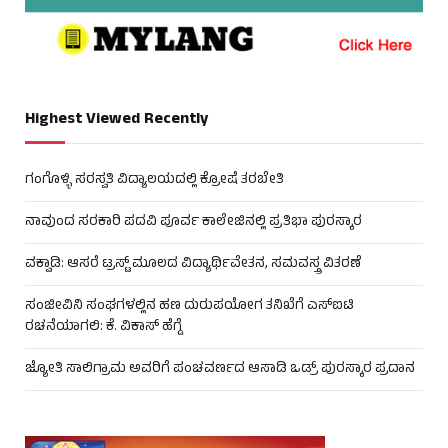
Highest Viewed Recently
ಗಂಗೊಳ್ಳಿ ಸರಸ್ವತಿ ವಿದ್ಯಾಲಯದಲ್ಲಿ ಕ್ರೋಷೆ ತರಬೇತಿ
ನಾವುಂದ ಸರಕಾರಿ ಪದವಿ ಪೂರ್ವ ಕಾಲೇಜಿನಲ್ಲಿ ಪ್ರತಿಭಾ ಪುರಸ್ಕಾರ
ವಕ್ವಾಡಿ: ಆಸರೆ ಟ್ರಸ್ಟ್ ಮೂಲದ ವಿದ್ಯಾರ್ಥಿವೇತನ, ಸಮವಸ್ತ್ರ ವಿತರಣೆ
ಸಂಜೀವಿನಿ ಸಂಘಗಳಲ್ಲಿನ ಹಣ ದುರುಪಯೋಗ ತನಿಖೆಗೆ ಎಸ್‌ಐಟಿ
ರಚನೆಯಾಗಲಿ: ಕೆ. ವಿಕಾಸ್ ಹೆಗ್ಡೆ
ಜ್ಯೋತಿ ಸಾಲಿಗ್ರಾಮ ಅವರಿಗೆ ಪಂಚವರ್ಣದ ಆಸಾಡಿ ಒಡ್ರ್ ಪುರಸ್ಕಾರ ಪ್ರದಾನ