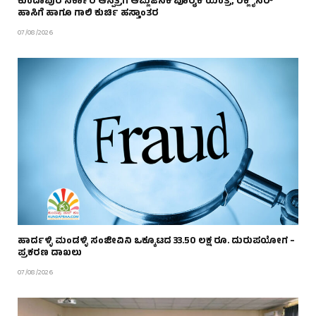
ಕುಂದಾಪುರ ಸರ್ಕಾರಿ ಆಸ್ಪತ್ರೆಗೆ ಆಮ್ಲಜನಕ ಪೂರೈಕೆ ಯಂತ್ರ, ರಿಕ್ಲೈನರ್
ಹಾಸಿಗೆ ಹಾಗೂ ಗಾಲಿ ಕುರ್ಚಿ ಹಸ್ತಾಂತರ
07/08/2026
ಹಾರ್ದಳ್ಳಿ ಮಂಡಳ್ಳಿ ಸಂಜೀವಿನಿ ಒಕ್ಕೂಟದ 33.50 ಲಕ್ಷ ರೂ. ದುರುಪಯೋಗ –
ಪ್ರಕರಣ ದಾಖಲು
07/08/2026