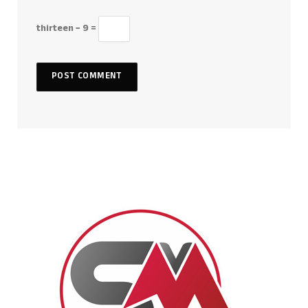
thirteen − 9 =