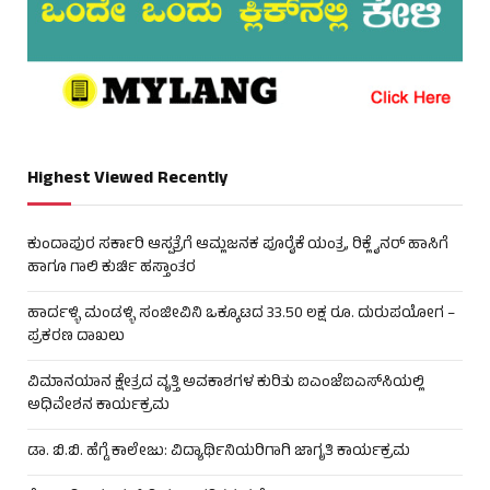
Highest Viewed Recently
ಕುಂದಾಪುರ ಸರ್ಕಾರಿ ಆಸ್ಪತ್ರೆಗೆ ಆಮ್ಲಜನಕ ಪೂರೈಕೆ ಯಂತ್ರ, ರಿಕ್ಲೈನರ್ ಹಾಸಿಗೆ
ಹಾಗೂ ಗಾಲಿ ಕುರ್ಚಿ ಹಸ್ತಾಂತರ
ಹಾರ್ದಳ್ಳಿ ಮಂಡಳ್ಳಿ ಸಂಜೀವಿನಿ ಒಕ್ಕೂಟದ 33.50 ಲಕ್ಷ ರೂ. ದುರುಪಯೋಗ –
ಪ್ರಕರಣ ದಾಖಲು
ವಿಮಾನಯಾನ ಕ್ಷೇತ್ರದ ವೃತ್ತಿ ಅವಕಾಶಗಳ ಕುರಿತು ಐಎಂಜೆಐಎಸ್‌ಸಿಯಲ್ಲಿ
ಅಧಿವೇಶನ ಕಾರ್ಯಕ್ರಮ
ಡಾ. ಬಿ.ಬಿ. ಹೆಗ್ಡೆ ಕಾಲೇಜು: ವಿದ್ಯಾರ್ಥಿನಿಯರಿಗಾಗಿ ಜಾಗೃತಿ ಕಾರ್ಯಕ್ರಮ