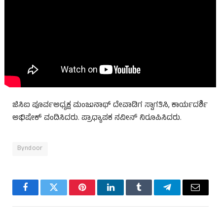
ಜಿಸಿಐ ಪೂರ್ವಅಧ್ಯಕ್ಷ ಮಂಜುನಾಥ್ ದೇವಾಡಿಗ ಸ್ವಾಗತಿಸಿ, ಕಾರ್ಯದರ್ಶಿ
ಅಭಿಷೇಕ್ ವಂದಿಸಿದರು. ಪ್ರಾಧ್ಯಾಪಕ ನವೀನ್ ನಿರೂಪಿಸಿದರು.
Byndoor
Facebook
Twitter
Pinterest
LinkedIn
Tumblr
Telegram
Email