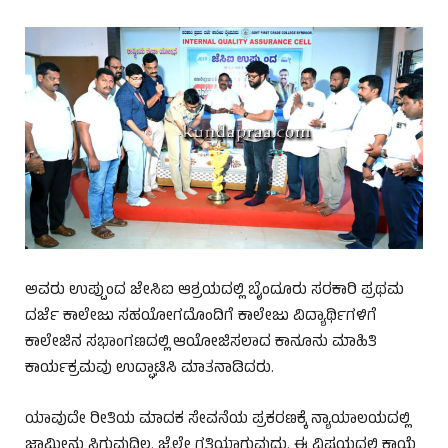
ಅವರು ಉಪ್ಪುಂದ ಜೇಸಿಐ ಆಶ್ರಯದಲ್ಲಿ ಬೈಂದೂರು ಸರಕಾರಿ ಪ್ರಥಮ
ದರ್ಜೆ ಕಾಲೇಜು ಸಹಯೋಗದೊಂದಿಗೆ ಕಾಲೇಜು ವಿದ್ಯಾರ್ಥಿಗಳಿಗೆ
ಕಾಲೇಜಿನ ಸಭಾಂಗಣದಲ್ಲಿ ಆಯೋಜಿಸಲಾದ ಕಾನೂನು ಮಾಹಿತಿ
ಕಾರ್ಯಕ್ರಮವು ಉದ್ಘಾಟಿಸಿ ಮಾತನಾಡಿದರು.
ಯಾವುದೇ ರೀತಿಯ ಮಾದಕ ಸೇವನೆಯ ಪ್ರಕರಣಕ್ಕೆ ನ್ಯಾಯಾಲಯದಲ್ಲಿ
ಜಾಮೀನು ಸಿಗುವುದಿಲ್ಲ. ಜೈಲೇ ಗತಿಯಾಗುವುದು. ಈ ವಿಷಯದಲ್ಲಿ ಕಾಯ್ದೆ