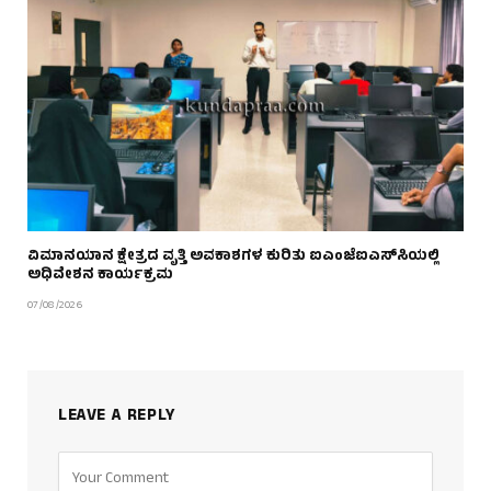
ವಿಮಾನಯಾನ ಕ್ಷೇತ್ರದ ವೃತ್ತಿ ಅವಕಾಶಗಳ ಕುರಿತು ಐಎಂಜೆಐಎಸ್‌ಸಿಯಲ್ಲಿ
ಅಧಿವೇಶನ ಕಾರ್ಯಕ್ರಮ
07/08/2026
LEAVE A REPLY