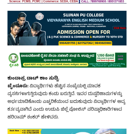
ಕುಂದಾಪ್ರ ಡಾಟ್‌ ಕಾಂ ಸುದ್ದಿ.
ಬೈಂದೂರು:
‌ವಿದ್ಯಾರ್ಥಿಗಳು ಹೆಚ್ಚಿನ ಸಂಖ್ಯೆಯಲ್ಲಿ ಮಾದಕ
ವ್ಯಸನಿಗಳಾಗುತ್ತಿರುವುದು ಕಂಡು ಬರುತ್ತಿದೆ. ಇದರ ದುಷ್ಪರಿಣಾಮಗಳನ್ನು
ಅರ್ಥಮಾಡಿಕೊಂಡು ಎಚ್ಚರಿಕೆಯಿಂದ ಬದುಕುವುದು ವಿದ್ಯಾರ್ಥಿಗಳ ಆದ್ಯ
ಕರ್ತವ್ಯವಾಗಿದೆ ಎಂದು ಉಡುಪಿ ಜಿಲ್ಲೆ ಪೋಲಿಸ್ ವರಿಷ್ಠಾಧಿಕಾರಿಗಳಾದ
ಹರಿರಾಮ್ ಶಂಕರ್ ಹೇಳಿದರು.