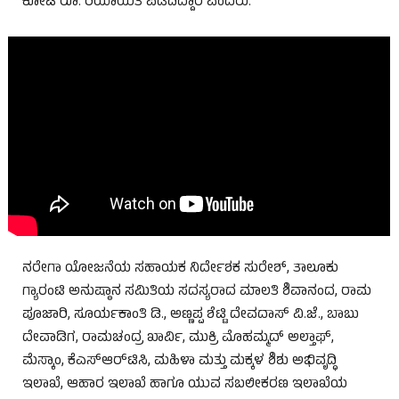
ಕೋಟಿ ರೂ. ರಿಯಾಯಿತಿ ಪಡೆದಿದ್ದಾರೆ ಎಂದರು.
ನರೇಗಾ ಯೋಜನೆಯ ಸಹಾಯಕ ನಿರ್ದೇಶಕ ಸುರೇಶ್, ತಾಲೂಕು
ಗ್ಯಾರಂಟಿ ಅನುಷ್ಠಾನ ಸಮಿತಿಯ ಸದಸ್ಯರಾದ ಮಾಲತಿ ಶಿವಾನಂದ, ರಾಮ
ಪೂಜಾರಿ, ಸೂರ್ಯಕಾಂತಿ ಡಿ., ಅಣ್ಣಪ್ಪ ಶೆಟ್ಟಿ ದೇವದಾಸ್ ವಿ.ಜೆ., ಬಾಬು
ದೇವಾಡಿಗ, ರಾಮಚಂದ್ರ ಖಾರ್ವಿ, ಮುಕ್ರಿ ಮೊಹಮ್ಮದ್ ಅಲ್ತಾಫ್,
ಮೆಸ್ಕಾಂ, ಕೆಎಸ್‌ಆರ್‌ಟಿಸಿ, ಮಹಿಳಾ ಮತ್ತು ಮಕ್ಕಳ ಶಿಶು ಅಭಿವೃದ್ಧಿ
ಇಲಾಖೆ, ಆಹಾರ ಇಲಾಖೆ ಹಾಗೂ ಯುವ ಸಬಲೀಕರಣ ಇಲಾಖೆಯ