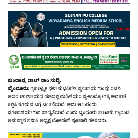
ಕುಂದಾಪ್ರ ಡಾಟ್‌ ಕಾಂ ಸುದ್ದಿ.
ಬೈಂದೂರು:
ಗೃಹಲಕ್ಷ್ಮೀ ಫಲಾನುಭವಿಗಳ ಸ್ವಸಹಾಯ ಗುಂಪು ರಚಿಸಿ,
ಅದರ ಉಳಿತಾಯದ ಹಣದಲ್ಲಿ ಮಹಿಳೆಯರ ಸ್ವ-ಉದ್ಯೋಗಕ್ಕೆ ಅವಕಾಶ
ಕಲ್ಪಿಸಿ ಕೊಡುವ ಬಗ್ಗೆ ಚಿಂತನೆಯಿದೆ. ಅದು ಆ.15ರಂದು
ಘೋಷಣೆಯಾಗುವ ಸಾಧ್ಯತೆಯಿದೆ ಎಂದು ಬೈಂದೂರು ತಾಲೂಕು ಗ್ಯಾರಂಟಿ
ಅನುಷ್ಠಾನ ಸಮಿತಿ ಅಧ್ಯಕ್ಷ ಮೋಹನ್ ಪೂಜಾರಿ ಹೇಳಿದರು.