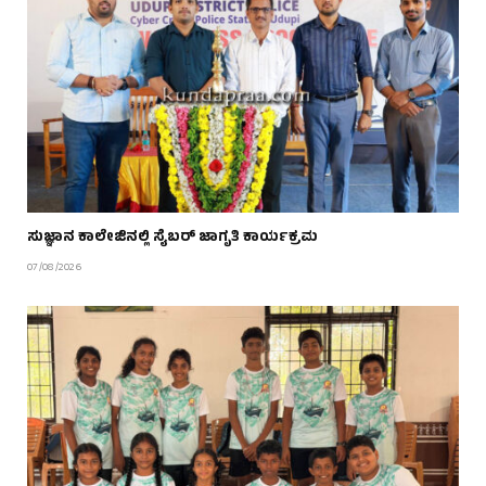
ಸುಜ್ಞಾನ ಕಾಲೇಜಿನಲ್ಲಿ ಸೈಬರ್ ಜಾಗೃತಿ ಕಾರ್ಯಕ್ರಮ
07/08/2026