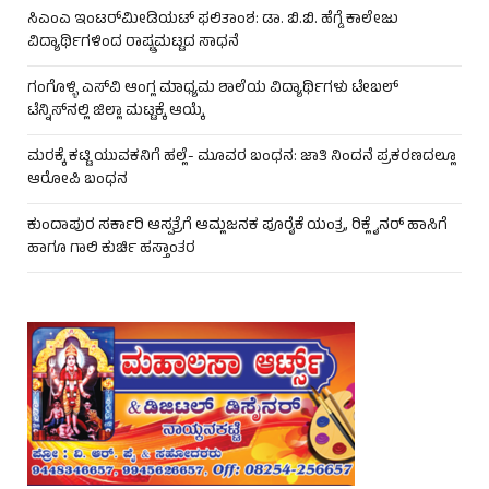
ಸಿಎಂಎ ಇಂಟರ್‌ಮೀಡಿಯಟ್ ಫಲಿತಾಂಶ: ಡಾ. ಬಿ.ಬಿ. ಹೆಗ್ಡೆ ಕಾಲೇಜು
ವಿದ್ಯಾರ್ಥಿಗಳಿಂದ ರಾಷ್ಟ್ರಮಟ್ಟದ ಸಾಧನೆ
ಗಂಗೊಳ್ಳಿ ಎಸ್‌ವಿ ಆಂಗ್ಲ ಮಾಧ್ಯಮ ಶಾಲೆಯ ವಿದ್ಯಾರ್ಥಿಗಳು ಟೇಬಲ್‌
ಟೆನ್ನಿಸ್‌ನಲ್ಲಿ ಜಿಲ್ಲಾ ಮಟ್ಟಕ್ಕೆ ಆಯ್ಕೆ
ಮರಕ್ಕೆ ಕಟ್ಟಿ ಯುವಕನಿಗೆ ಹಲ್ಲೆ- ಮೂವರ ಬಂಧನ: ಜಾತಿ ನಿಂದನೆ ಪ್ರಕರಣದಲ್ಲೂ
ಆರೋಪಿ ಬಂಧನ
ಕುಂದಾಪುರ ಸರ್ಕಾರಿ ಆಸ್ಪತ್ರೆಗೆ ಆಮ್ಲಜನಕ ಪೂರೈಕೆ ಯಂತ್ರ, ರಿಕ್ಲೈನರ್ ಹಾಸಿಗೆ
ಹಾಗೂ ಗಾಲಿ ಕುರ್ಚಿ ಹಸ್ತಾಂತರ