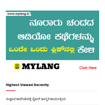
Highest Viewed Recently
ಸುಜ್ಞಾನ ಕಾಲೇಜಿನಲ್ಲಿ ಸೈಬರ್ ಜಾಗೃತಿ ಕಾರ್ಯಕ್ರಮ