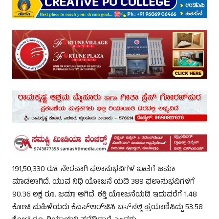
191,50,330 ರೂ. ನೇರವಾಗಿ ಫಲಾನುಭವಿಗಳ ಖಾತೆಗೆ ಜಮಾ
ಮಾಡಲಾಗಿದೆ. ಯುವ ನಿಧಿ ಯೋಜನೆ ಯಡಿ 389 ಫಲಾನುಭವಿಗಳಿಗೆ
90.36 ಲಕ್ಷ ರೂ. ಜಮಾ ಆಗಿದೆ. ಶಕ್ತಿ ಯೋಜನೆಯಡಿ ಇದುವರೆಗೆ 1.48
ಕೋಟಿ ಮಹಿಳೆಯರು ಕೆಎಸ್‌ಆರ್‌ಟಿಸಿ ಬಸ್‌ನಲ್ಲಿ ಪ್ರಯಾಣಿಸಿದ್ದು 53.58