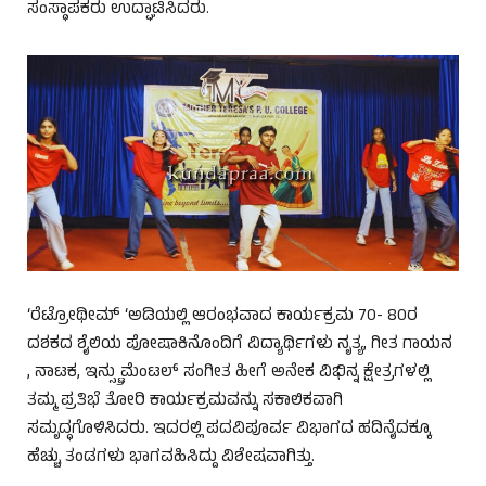
ಸಂಸ್ಥಾಪಕರು ಉದ್ಘಾಟಿಸಿದರು.
‘ರೆಟ್ರೋಥೀಮ್ ‘ಅಡಿಯಲ್ಲಿ ಆರಂಭವಾದ ಕಾರ್ಯಕ್ರಮ 70- 80ರ
ದಶಕದ ಶೈಲಿಯ ಪೋಷಾಕಿನೊಂದಿಗೆ ವಿದ್ಯಾರ್ಥಿಗಳು ನೃತ್ಯ, ಗೀತ ಗಾಯನ
, ನಾಟಕ, ಇನ್ಸ್ಟ್ರುಮೆಂಟಲ್ ಸಂಗೀತ ಹೀಗೆ ಅನೇಕ ವಿಭಿನ್ನ ಕ್ಷೇತ್ರಗಳಲ್ಲಿ
ತಮ್ಮ ಪ್ರತಿಭೆ ತೋರಿ ಕಾರ್ಯಕ್ರಮವನ್ನು ಸಕಾಲಿಕವಾಗಿ
ಸಮೃದ್ಧಗೊಳಿಸಿದರು. ಇದರಲ್ಲಿ ಪದವಿಪೂರ್ವ ವಿಭಾಗದ ಹದಿನೈದಕ್ಕೂ
ಹೆಚ್ಚು ತಂಡಗಳು ಭಾಗವಹಿಸಿದ್ದು ವಿಶೇಷವಾಗಿತ್ತು.