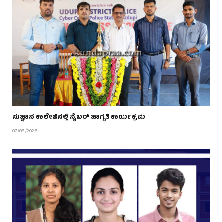
ಸುಜ್ಞಾನ ಕಾಲೇಜಿನಲ್ಲಿ ಸೈಬರ್ ಜಾಗೃತಿ ಕಾರ್ಯಕ್ರಮ
07/08/2026