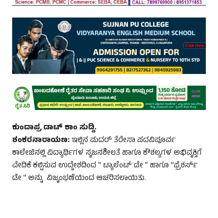
ಕುಂದಾಪ್ರ ಡಾಟ್‌ ಕಾಂ ಸುದ್ದಿ.
ಶಂಕರನಾರಾಯಣ:
ಇಲ್ಲಿನ ಮದರ್ ತೆರೇಸಾ ಪದವಿಪೂರ್ವ
ಕಾಲೇಜಿನಲ್ಲಿ ವಿದ್ಯಾರ್ಥಿಗಳ ಸೃಜನಶೀಲತೆ ಹಾಗೂ ಕೌಶಲ್ಯಗಳ ಅಭಿವೃಕ್ತಿಗೆ
ವೇದಿಕೆ ಕಲ್ಪಿಸುವ ಉದ್ದೇಶದಿಂದ ” ಟ್ಯಾಲೆಂಟ್ ಡೇ ” ಹಾಗೂ “ಫ್ರೆಶರ್ಸ್
ಡೇ ” ಅನ್ನು ವಿಜೃಂಭಣೆಯಿಂದ ಆಚರಿಸಲಾಯಿತು.