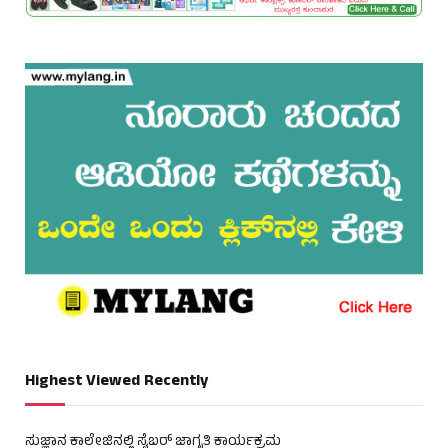
Highest Viewed Recently
ಸುಜ್ಞಾನ ಕಾಲೇಜಿನಲ್ಲಿ ಸೈಬರ್ ಜಾಗೃತಿ ಕಾರ್ಯಕ್ರಮ