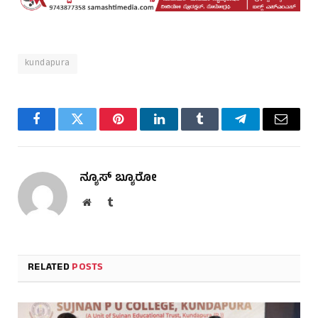
kundapura
Facebook
Twitter
Pinterest
LinkedIn
Tumblr
Telegram
Email
ನ್ಯೂಸ್ ಬ್ಯೂರೋ
Website
Tumblr
RELATED
POSTS