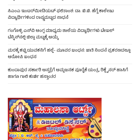
ಸಿಎಂಎ ಇಂಟರ್‌ಮೀಡಿಯಟ್ ಫಲಿತಾಂಶ: ಡಾ. ಬಿ.ಬಿ. ಹೆಗ್ಡೆ ಕಾಲೇಜು
ವಿದ್ಯಾರ್ಥಿಗಳಿಂದ ರಾಷ್ಟ್ರಮಟ್ಟದ ಸಾಧನೆ
ಗಂಗೊಳ್ಳಿ ಎಸ್‌ವಿ ಆಂಗ್ಲ ಮಾಧ್ಯಮ ಶಾಲೆಯ ವಿದ್ಯಾರ್ಥಿಗಳು ಟೇಬಲ್‌
ಟೆನ್ನಿಸ್‌ನಲ್ಲಿ ಜಿಲ್ಲಾ ಮಟ್ಟಕ್ಕೆ ಆಯ್ಕೆ
ಮರಕ್ಕೆ ಕಟ್ಟಿ ಯುವಕನಿಗೆ ಹಲ್ಲೆ- ಮೂವರ ಬಂಧನ: ಜಾತಿ ನಿಂದನೆ ಪ್ರಕರಣದಲ್ಲೂ
ಆರೋಪಿ ಬಂಧನ
ಕುಂದಾಪುರ ಸರ್ಕಾರಿ ಆಸ್ಪತ್ರೆಗೆ ಆಮ್ಲಜನಕ ಪೂರೈಕೆ ಯಂತ್ರ, ರಿಕ್ಲೈನರ್ ಹಾಸಿಗೆ
ಹಾಗೂ ಗಾಲಿ ಕುರ್ಚಿ ಹಸ್ತಾಂತರ