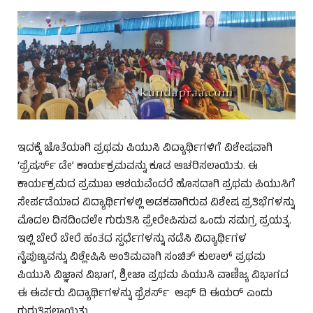
ಇದಕ್ಕೆ ಜೊತೆಯಾಗಿ ಪ್ರಥಮ ಪಿಯುಸಿ ವಿದ್ಯಾರ್ಥಿಗಳಿಗೆ ವಿಶೇಷವಾಗಿ
‘ಫ್ರೆಷರ್ಸ್ ಡೇ’ ಕಾರ್ಯಕ್ರಮವನ್ನು ಕೂಡ ಆಚರಿಸಲಾಯಿತು. ಈ
ಕಾರ್ಯಕ್ರಮದ ಪ್ರಮುಖ ಆಶಯವೆಂದರೆ ಹೊಸದಾಗಿ ಪ್ರಥಮ ಪಿಯುಸಿಗೆ
ಸೇರ್ಪಡೆಯಾದ ವಿದ್ಯಾರ್ಥಿಗಳಲ್ಲಿ ಅಡಕವಾಗಿರುವ ವಿಶೇಷ ಪ್ರತಿಭೆಗಳನ್ನು
ಮೊದಲ ದಿನದಿಂದಲೇ ಗುರುತಿಸಿ ಪ್ರೇರೇಪಿಸುವ ಒಂದು ಸಮಗ್ರ ಪ್ರಯತ್ನ.
ಇಲ್ಲಿ ಬೇರೆ ಬೇರೆ ಹಂತದ ಸ್ಪರ್ಧೆಗಳನ್ನು ನಡೆಸಿ ವಿದ್ಯಾರ್ಥಿಗಳ
ನೈಪುಣ್ಯವನ್ನು ವಿಶ್ಲೇಷಿಸಿ ಅಂತಿಮವಾಗಿ ಸಂಚಿತ್ ಕುಲಾಲ್ ಪ್ರಥಮ
ಪಿಯುಸಿ ವಿಜ್ಞಾನ ವಿಭಾಗ, ಶ್ರೀಜಾ ಪ್ರಥಮ ಪಿಯುಸಿ ವಾಣಿಜ್ಯ ವಿಭಾಗದ
ಈ ಈರ್ವರು ವಿದ್ಯಾರ್ಥಿಗಳನ್ನು ಫ್ರೆಶರ್ಸ್ ಆಫ್‌ ದಿ ಈಯರ್‌ ಎಂದು
ಗುರುತಿಸಲಾಯಿತು.