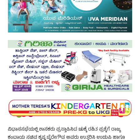
ವಿಧಾನಸಭೆಯಲ್ಲಿ ಶಾಸಕರು ಪ್ರಸ್ತಾಪಿಸಿದ ಚುಕ್ಕೆ ರಹಿತ ಪ್ರಶ್ನೆಗೆ ರಾಜ್ಯ
ಕಂದಾಯ ಸಚಿವ ಕೃಷ್ಣ ಬೈರೇಗೌಡ ಅವರು ಉತ್ತರಿಸಿ ಉಡುಪಿ ಹಾಗೂ