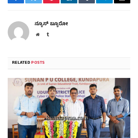
Facebook
Twitter
Pinterest
LinkedIn
Tumblr
Telegram
Email
ನ್ಯೂಸ್ ಬ್ಯೂರೋ
Website
Tumblr
RELATED
POSTS