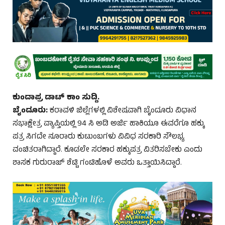
ಕುಂದಾಪ್ರ ಡಾಟ್‌ ಕಾಂ ಸುದ್ದಿ.
ಬೈಂದೂರು:
ಕರಾವಳಿ ಜಿಲ್ಲೆಗಳಲ್ಲಿ ವಿಶೇಷವಾಗಿ ಬೈಂದೂರು ವಿಧಾನ
ಸಭಾಕ್ಷೇತ್ರ ವ್ಯಾಪ್ತಿಯಲ್ಲಿ 94 ಸಿ ಅಡಿ ಅರ್ಜಿ ಹಾಕಿಯೂ ಈವರೆಗೂ ಹಕ್ಕು
ಪತ್ರ ಸಿಗದೇ ನೂರಾರು ಕುಟುಂಬಗಳು ವಿವಿಧ ಸರಕಾರಿ ಸೌಲಭ್ಯ
ವಂಚಿತರಾಗಿದ್ದಾರೆ. ಕೂಡಲೇ ಸರಕಾರ ಹಕ್ಕುಪತ್ರ ವಿತರಿಸಬೇಕು ಎಂದು
ಶಾಸಕ ಗುರುರಾಜ್ ಶೆಟ್ಟಿ ಗಂಟಿಹೊಳೆ ಅವರು ಒತ್ತಾಯಿಸಿದ್ದಾರೆ.