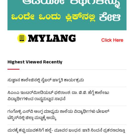
Highest Viewed Recently
ಸುಜ್ಞಾನ ಕಾಲೇಜಿನಲ್ಲಿ ಸೈಬರ್ ಜಾಗೃತಿ ಕಾರ್ಯಕ್ರಮ
ಸಿಎಂಎ ಇಂಟರ್‌ಮೀಡಿಯಟ್ ಫಲಿತಾಂಶ: ಡಾ. ಬಿ.ಬಿ. ಹೆಗ್ಡೆ ಕಾಲೇಜು
ವಿದ್ಯಾರ್ಥಿಗಳಿಂದ ರಾಷ್ಟ್ರಮಟ್ಟದ ಸಾಧನೆ
ಗಂಗೊಳ್ಳಿ ಎಸ್‌ವಿ ಆಂಗ್ಲ ಮಾಧ್ಯಮ ಶಾಲೆಯ ವಿದ್ಯಾರ್ಥಿಗಳು ಟೇಬಲ್‌
ಟೆನ್ನಿಸ್‌ನಲ್ಲಿ ಜಿಲ್ಲಾ ಮಟ್ಟಕ್ಕೆ ಆಯ್ಕೆ
ಮರಕ್ಕೆ ಕಟ್ಟಿ ಯುವಕನಿಗೆ ಹಲ್ಲೆ- ಮೂವರ ಬಂಧನ: ಜಾತಿ ನಿಂದನೆ ಪ್ರಕರಣದಲ್ಲೂ