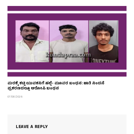
ಮರಕ್ಕೆ ಕಟ್ಟಿ ಯುವಕನಿಗೆ ಹಲ್ಲೆ- ಮೂವರ ಬಂಧನ: ಜಾತಿ ನಿಂದನೆ
ಪ್ರಕರಣದಲ್ಲೂ ಆರೋಪಿ ಬಂಧನ
07/08/2026
LEAVE A REPLY