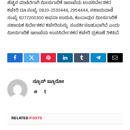
ಹೆಚ್ಚಿನ ಮಾಹಿತಿಗಾಗಿ ಮೀನುಗಾರಿಕೆ ಇಲಾಖೆಯ ಉಪನಿರ್ದೇಶಕರ
ಕಚೇರಿ ದೂ.ಸಂಖ್ಯೆ: 0820-2530444, 2954444, ಸಹಾಯವಾಣಿ
ಸಂಖ್ಯೆ: 8277200300 ಅಥವಾ ಉಡುಪಿ, ಕುಂದಾಪುರ ಮೀನುಗಾರಿಕೆ
ಸಹಾಯಕ ನಿರ್ದೇಶಕರ ಕಚೇರಿಯನ್ನು ಸಂಪರ್ಕಿಸಬಹುದಾಗಿದೆ ಎಂದು
ಮೀನುಗಾರಿಕೆ ಇಲಾಖೆಯ ಉಪನಿರ್ದೇಶಕರ ಕಚೇರಿ ಪ್ರಕಟಣೆ ತಿಳಿಸಿದೆ.
Facebook
Twitter
Pinterest
LinkedIn
Tumblr
Telegram
Email
ನ್ಯೂಸ್ ಬ್ಯೂರೋ
Website
Tumblr
RELATED
POSTS