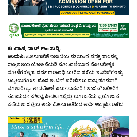
ಕುಂದಾಪ್ರ ಡಾಟ್‌ ಕಾಂ ಸುದ್ದಿ.
ಉಡುಪಿ:
ಮೀನುಗಾರಿಕೆ ಇಲಾಖೆಯ ವತಿಯಿಂದ ಪ್ರಸಕ್ತ ಸಾಲಿನಲ್ಲಿ
ರಾಜ್ಯವಲಯ ಯೋಜನೆಯಡಿ ನೋಂದಣಿಯಾದ ಮೋಟರೀಕೃತ
ದೋಣಿಗಳಲ್ಲಿ 15 ವರ್ಷ ಕಾಲಾವಧಿ ಮೀರಿದ ಹಳೆಯ ಇಂಜಿನ್‌ಗಳನ್ನು
ನಿಷ್ಕ್ರೀಯಗೊಳಿಸಿ, ಹೊಸ ಇಂಜಿನ್ ಖರೀದಿಸಲು ಮತ್ತು ಹೊಸದಾಗಿ
ಮೋಟರೀಕೃತ ನಾಡದೋಣಿ ನಿರ್ಮಿಸುವವರಿಗೆ ಇಂಜಿನ್ ಖರೀದಿಗೆ
ಸಹಾಯಧನ ಸೌಲಭ್ಯ ನೀಡಲಾಗುತ್ತಿದ್ದು, ಯೋಜನೆಯ ಪ್ರಯೋಜನ
ಪಡೆಯಲು ಜಿಲ್ಲೆಯ ಅರ್ಹ ಮೀನುಗಾರರಿಂದ ಅರ್ಜಿ ಆಹ್ವಾನಿಸಲಾಗಿದೆ.