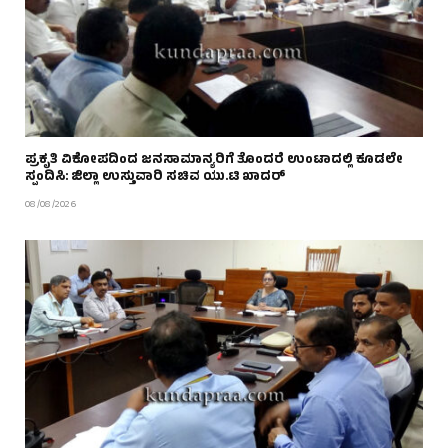
ಪ್ರಕೃತಿ ವಿಕೋಪದಿಂದ ಜನಸಾಮಾನ್ಯರಿಗೆ ತೊಂದರೆ ಉಂಟಾದಲ್ಲಿ ಕೂಡಲೇ
ಸ್ಪಂದಿಸಿ: ಜಿಲ್ಲಾ ಉಸ್ತುವಾರಿ ಸಚಿವ ಯು.ಟಿ ಖಾದರ್
08/08/2026