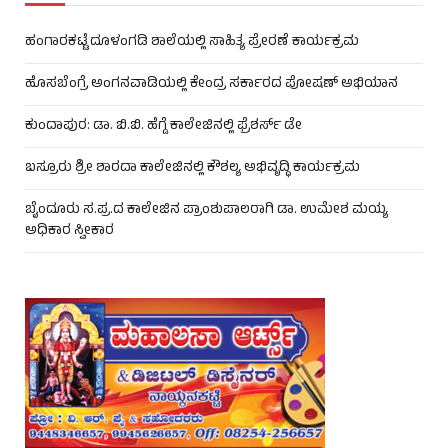
ಹಂಗಾರಕಟ್ಟೆ ದೂಳಂಗಡಿ ಶಾಲೆಯಲ್ಲಿ ಸಾಹಿತ್ಯ ಪ್ರೇರಣೆ ಕಾರ್ಯಕ್ರಮ
ಹೊಸಬೆಂಗ್ರೆ ಅಂಗನವಾಡಿಯಲ್ಲಿ ಕೇಂದ್ರ ಸರ್ಕಾರದ ಪೋಷಣ್ ಅಭಿಯಾನ
ಕುಂದಾಪುರ: ಡಾ. ಬಿ.ಬಿ. ಹೆಗ್ಡೆ ಕಾಲೇಜಿನಲ್ಲಿ ಫ್ರೆಶರ್ಸ್ ಡೇ
ಬಸ್ರೂರು ಶ್ರೀ ಶಾರದಾ ಕಾಲೇಜಿನಲ್ಲಿ ಕೌಶಲ್ಯ ಅಭಿವೃದ್ಧಿ ಕಾರ್ಯಕ್ರಮ
ಬೈಂದೂರು ಸ.ಪ್ರ.ದ ಕಾಲೇಜಿನ ಪ್ರಾಂಶುಪಾಲರಾಗಿ ಡಾ. ಉಮೇಶ ಮಯ್ಯ
ಅಧಿಕಾರ ಸ್ವೀಕಾರ