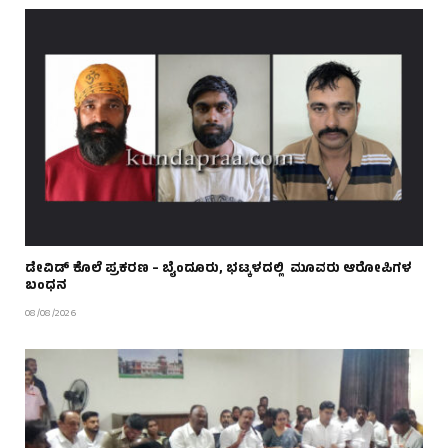
ಡೇವಿಡ್ ಕೊಲೆ ಪ್ರಕರಣ – ಬೈಂದೂರು, ಭಟ್ಕಳದಲ್ಲಿ ಮೂವರು ಆರೋಪಿಗಳ
ಬಂಧನ
08/08/2026