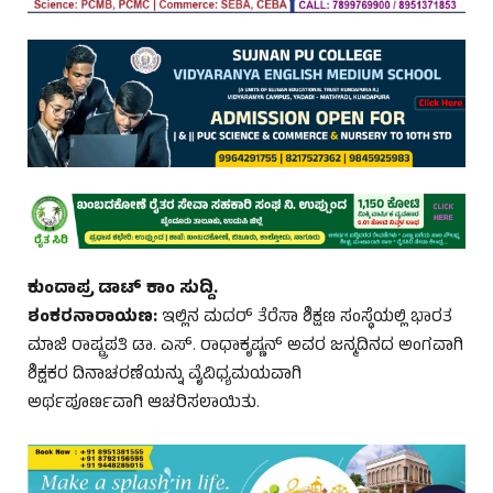
ಕುಂದಾಪ್ರ ಡಾಟ್‌ ಕಾಂ ಸುದ್ದಿ.
ಶಂಕರನಾರಾಯಣ:
ಇಲ್ಲಿನ ಮದರ್ ತೆರೆಸಾ ಶಿಕ್ಷಣ ಸಂಸ್ಥೆಯಲ್ಲಿ ಭಾರತ
ಮಾಜಿ ರಾಷ್ಟ್ರಪತಿ ಡಾ. ಎಸ್. ರಾಧಾಕೃಷ್ಣನ್ ಅವರ ಜನ್ಮದಿನದ ಅಂಗವಾಗಿ
ಶಿಕ್ಷಕರ ದಿನಾಚರಣೆಯನ್ನು ವೈವಿಧ್ಯಮಯವಾಗಿ
ಅರ್ಥಪೂರ್ಣವಾಗಿ ಆಚರಿಸಲಾಯಿತು.