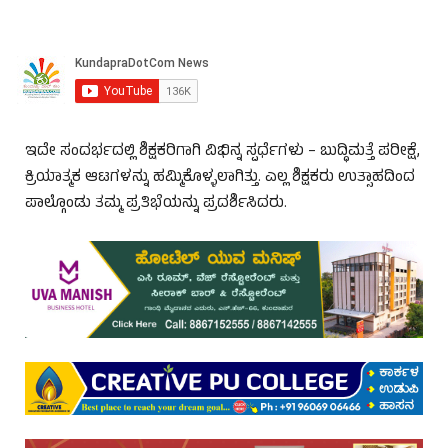
ಇದೇ ಸಂದರ್ಭದಲ್ಲಿ ಶಿಕ್ಷಕರಿಗಾಗಿ ವಿಭಿನ್ನ ಸ್ಪರ್ಧೆಗಳು – ಬುದ್ಧಿಮತ್ತೆ ಪರೀಕ್ಷೆ,
ಕ್ರಿಯಾತ್ಮಕ ಆಟಗಳನ್ನು ಹಮ್ಮಿಕೊಳ್ಳಲಾಗಿತ್ತು. ಎಲ್ಲ ಶಿಕ್ಷಕರು ಉತ್ಸಾಹದಿಂದ
ಪಾಲ್ಗೊಂಡು ತಮ್ಮ ಪ್ರತಿಭೆಯನ್ನು ಪ್ರದರ್ಶಿಸಿದರು.