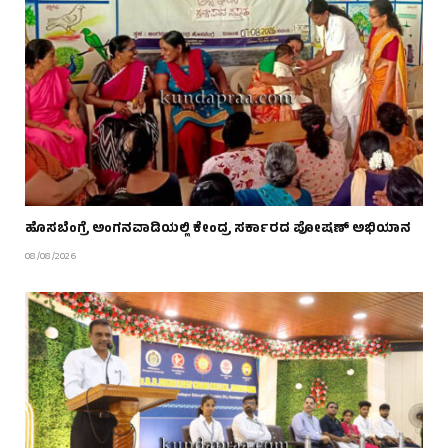
ಹೊಸಬೆಂಗ್ರೆ ಅಂಗನವಾಡಿಯಲ್ಲಿ ಕೇಂದ್ರ ಸರ್ಕಾರದ ಪೋಷಣ್ ಅಭಿಯಾನ
08/08/2026