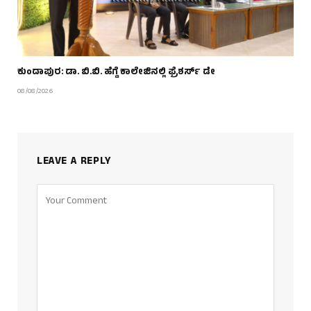
ಕುಂದಾಪುರ: ಡಾ. ಬಿ.ಬಿ. ಹೆಗ್ಡೆ ಕಾಲೇಜಿನಲ್ಲಿ ಫ್ರೆಶರ್ಸ್ ಡೇ
08/08/2026
LEAVE A REPLY