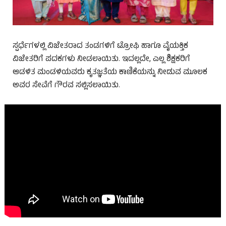
ಸ್ಪರ್ಧೆಗಳಲ್ಲಿ ವಿಜೇತರಾದ ತಂಡಗಳಿಗೆ ಟ್ರೋಫಿ ಹಾಗೂ ವೈಯಕ್ತಿಕ
ವಿಜೇತರಿಗೆ ಪದಕಗಳು ನೀಡಲಾಯಿತು. ಇದಲ್ಲದೇ, ಎಲ್ಲ ಶಿಕ್ಷಕರಿಗೆ
ಆಡಳಿತ ಮಂಡಳಿಯವರು ಕೃತಜ್ಞತೆಯ ಕಾಣಿಕೆಯನ್ನು ನೀಡುವ ಮೂಲಕ
ಅವರ ಸೇವೆಗೆ ಗೌರವ ಸಲ್ಲಿಸಲಾಯಿತು.