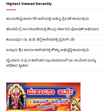
Highest Viewed Recently
ಹಂಗಾರಕಟ್ಟೆ ದೂಳಂಗಡಿ ಶಾಲೆಯಲ್ಲಿ ಸಾಹಿತ್ಯ ಪ್ರೇರಣೆ ಕಾರ್ಯಕ್ರಮ
ಹೊಸಬೆಂಗ್ರೆ ಅಂಗನವಾಡಿಯಲ್ಲಿ ಕೇಂದ್ರ ಸರ್ಕಾರದ ಪೋಷಣ್ ಅಭಿಯಾನ
ಕುಂದಾಪುರ: ಡಾ. ಬಿ.ಬಿ. ಹೆಗ್ಡೆ ಕಾಲೇಜಿನಲ್ಲಿ ಫ್ರೆಶರ್ಸ್ ಡೇ
ಬಸ್ರೂರು ಶ್ರೀ ಶಾರದಾ ಕಾಲೇಜಿನಲ್ಲಿ ಕೌಶಲ್ಯ ಅಭಿವೃದ್ಧಿ ಕಾರ್ಯಕ್ರಮ
ಬೈಂದೂರು ಸ.ಪ್ರ.ದ ಕಾಲೇಜಿನ ಪ್ರಾಂಶುಪಾಲರಾಗಿ ಡಾ. ಉಮೇಶ ಮಯ್ಯ
ಅಧಿಕಾರ ಸ್ವೀಕಾರ