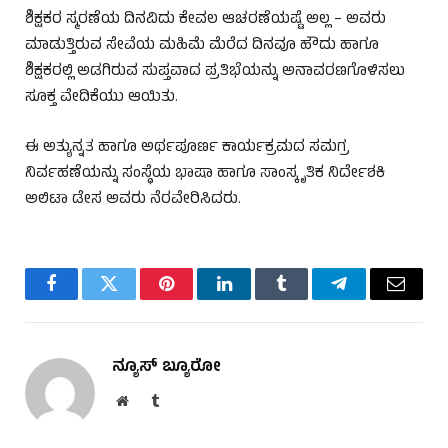
ಶಿಕ್ಷಕರ ಸ್ಮರಣೆಯ ದಿನವಿದು ಕೇವಲ ಆಚರಣೆಯಷ್ಟೆ ಅಲ್ಲ – ಅವರು
ಮಾಡುತ್ತಿರುವ ಸೇವೆಯ ಮಹಿಮೆ ಮೆರೆದ ದಿನವೂ ಹೌದು ಹಾಗೂ
ಶಿಕ್ಷಕರಲ್ಲಿ ಅಡಗಿರುವ ಸುಪ್ತವಾದ ಪ್ರತಿಭೆಯನ್ನು ಅನಾವರಣಗೊಳಿಸಲು
ಸೂಕ್ತ ವೇದಿಕೆಯು ಆಯಿತು.
ಈ ಅತ್ಯುನ್ನತ ಹಾಗೂ ಅರ್ಥಪೂರ್ಣ ಕಾರ್ಯಕ್ರಮದ ಸಮಗ್ರ
ನಿರ್ವಹಣೆಯನ್ನು ಸಂಸ್ಥೆಯ ಭಾಷಾ ಹಾಗೂ ಸಾಂಸ್ಕೃತಿಕ ನಿರ್ದೇಶಕಿ
ಅಲಿಟಾ ಡೇಸ ಅವರು ನೆರವೇರಿಸಿದರು.
Facebook
Twitter
Pinterest
LinkedIn
Tumblr
Telegram
Email
ನ್ಯೂಸ್ ಬ್ಯೂರೋ
Website
Tumblr