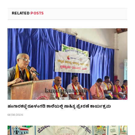
RELATED
POSTS
ಹಂಗಾರಕಟ್ಟೆ ದೂಳಂಗಡಿ ಶಾಲೆಯಲ್ಲಿ ಸಾಹಿತ್ಯ ಪ್ರೇರಣೆ ಕಾರ್ಯಕ್ರಮ
08/08/2026