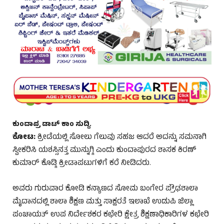
ಕುಂದಾಪ್ರ ಡಾಟ್‌ ಕಾಂ ಸುದ್ದಿ.
ಕೋಟ:
ಕ್ರೀಡೆಯಲ್ಲಿ ಸೋಲು ಗೆಲುವು ಸಹಜ ಆದರೆ ಅದನ್ನು ಸಮನಾಗಿ
ಸ್ವೀಕರಿಸಿ ಯಶಸ್ಸಿನತ್ತ ಮುನ್ನುಗ್ಗಿ ಎಂದು ಕುಂದಾಪುರದ ಶಾಸಕ ಕಿರಣ್
ಕುಮಾರ್ ಕೊಡ್ಗಿ ಕ್ರೀಡಾಪಟುಗಳಿಗೆ ಕರೆ ನೀಡಿದರು.
ಅವರು ಗುರುವಾರ ಕೋಡಿ ಕನ್ಯಾಣದ ಸೋಮ ಬಂಗೇರ ಪ್ರೌಢಶಾಲಾ
ಮೈದಾನದಲ್ಲಿ ಶಾಲಾ ಶಿಕ್ಷಣ ಮತ್ತು ಸಾಕ್ಷರತೆ ಇಲಾಖೆ ಉಡುಪಿ ಜಿಲ್ಲಾ
ಪಂಚಾಯತ್ ಉಪ ನಿರ್ದೇಶಕರ ಕಛೇರಿ ಕ್ಷೇತ್ರ ಶಿಕ್ಷಣಾಧಿಕಾರಿಗಳ ಕಛೇರಿ