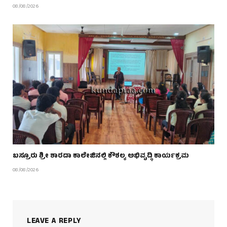
08/08/2026
ಬಸ್ರೂರು ಶ್ರೀ ಶಾರದಾ ಕಾಲೇಜಿನಲ್ಲಿ ಕೌಶಲ್ಯ ಅಭಿವೃದ್ಧಿ ಕಾರ್ಯಕ್ರಮ
08/08/2026
LEAVE A REPLY