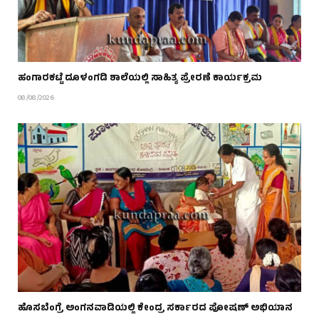
ಹಂಗಾರಕಟ್ಟೆ ದೂಳಂಗಡಿ ಶಾಲೆಯಲ್ಲಿ ಸಾಹಿತ್ಯ ಪ್ರೇರಣೆ ಕಾರ್ಯಕ್ರಮ
08/08/2026
ಹೊಸಬೆಂಗ್ರೆ ಅಂಗನವಾಡಿಯಲ್ಲಿ ಕೇಂದ್ರ ಸರ್ಕಾರದ ಪೋಷಣ್ ಅಭಿಯಾನ