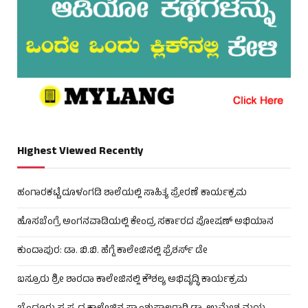
Highest Viewed Recently
ಹಂಗಾರಕಟ್ಟೆ ದೂಳಂಗಡಿ ಶಾಲೆಯಲ್ಲಿ ಸಾಹಿತ್ಯ ಪ್ರೇರಣೆ ಕಾರ್ಯಕ್ರಮ
ಹೊಸಬೆಂಗ್ರೆ ಅಂಗನವಾಡಿಯಲ್ಲಿ ಕೇಂದ್ರ ಸರ್ಕಾರದ ಪೋಷಣ್ ಅಭಿಯಾನ
ಕುಂದಾಪುರ: ಡಾ. ಬಿ.ಬಿ. ಹೆಗ್ಡೆ ಕಾಲೇಜಿನಲ್ಲಿ ಫ್ರೆಶರ್ಸ್ ಡೇ
ಬಸ್ರೂರು ಶ್ರೀ ಶಾರದಾ ಕಾಲೇಜಿನಲ್ಲಿ ಕೌಶಲ್ಯ ಅಭಿವೃದ್ಧಿ ಕಾರ್ಯಕ್ರಮ