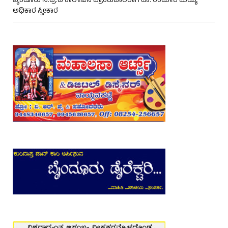
ಬೈಂದೂರು ಸ.ಪ್ರ.ದ ಕಾಲೇಜಿನ ಪ್ರಾಂಶುಪಾಲರಾಗಿ ಡಾ. ಉಮೇಶ ಮಯ್ಯ
ಅಧಿಕಾರ ಸ್ವೀಕಾರ