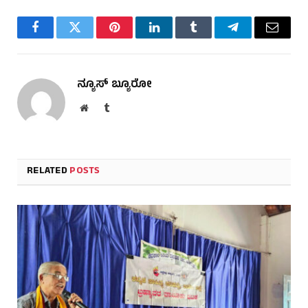
Facebook
Twitter
Pinterest
LinkedIn
Tumblr
Telegram
Email
ನ್ಯೂಸ್ ಬ್ಯೂರೋ
Website
Tumblr
RELATED
POSTS