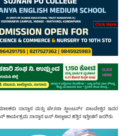
ಲಕರು ಸಾಸ್ತಾನ ಮತ್ತು ಚೇತನಾ ಸ್ಪ್ರೀಂಟರ್ಸ್ ಪಾಂಡೇಶ್ವರ ಇವರ
್ ಕಾರ್ಯಕ್ರಮ ಸಾಸ್ತಾನ ಬಸ್ ನಿಲ್ದಾಣದ ಹತ್ತಿರ ಇತ್ತೀಚಿಗೆ ಜರಗಿತು.