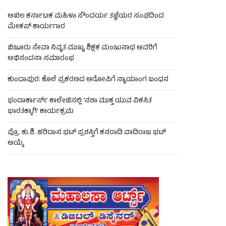
ಅಖಿಲ ಕರ್ನಾಟಕ ಮಹಿಳಾ ಸೌಂದರ್ಯ ತಜ್ಞೆಯರ ಸಂಘದಿಂದ
ಮೇಕಪ್ ಕಾರ್ಯಗಾರ
ಬಿಜೂರು ಸೇವಾ ನಿವೃತ ಮುಖ್ಯ ಶಿಕ್ಷಕ ಮಂಜುನಾಥ ಅವರಿಗೆ
ಅಭಿನಂದನಾ ಸಮಾರಂಭ
ಕುಂದಾಪುರ: ಕೊಲೆ ಪ್ರಕರಣದ ಆರೋಪಿಗೆ ನ್ಯಾಯಾಂಗ ಬಂಧನ
ಭಂಡಾರ್ಕಾರ್ಸ್ ಕಾಲೇಜಿನಲ್ಲಿ ‘ನಶಾ ಮುಕ್ತ ಯುವ ವಿಕಸಿತ
ಭಾರತಕ್ಕಾಗಿ’ ಕಾರ್ಯಕ್ರಮ
ಪ್ರೊ. ಕು.ಶಿ. ಹರಿದಾಸ ಭಟ್ ಪ್ರಶಸ್ತಿಗೆ ಕನರಾಡಿ ವಾದಿರಾಜ ಭಟ್
ಆಯ್ಕೆ