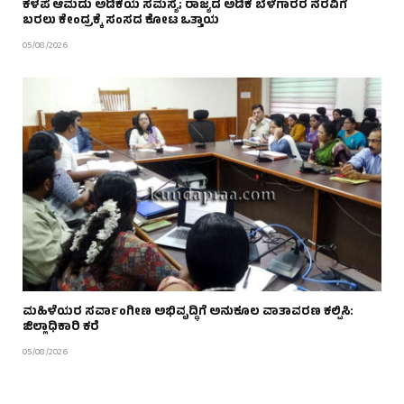
ಕಳಪೆ ಆಮದು ಅಡಿಕೆಯ ಸಮಸ್ಯೆ; ರಾಜ್ಯದ ಅಡಿಕೆ ಬೆಳೆಗಾರರ ನೆರವಿಗೆ
ಬರಲು ಕೇಂದ್ರಕ್ಕೆ ಸಂಸದ ಕೋಟ ಒತ್ತಾಯ
05/08/2026
ಮಹಿಳೆಯರ ಸರ್ವಾಂಗೀಣ ಅಭಿವೃದ್ಧಿಗೆ ಅನುಕೂಲ ವಾತಾವರಣ ಕಲ್ಪಿಸಿ:
ಜಿಲ್ಲಾಧಿಕಾರಿ ಕರೆ
05/08/2026