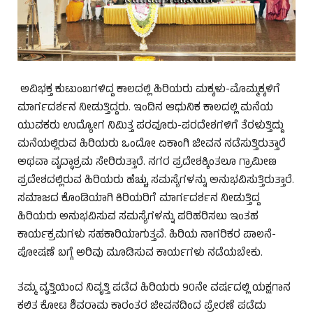
ಅವಿಭಕ್ತ ಕುಟುಂಬಗಳಿದ್ದ ಕಾಲದಲ್ಲಿ ಹಿರಿಯರು ಮಕ್ಕಳು-ಮೊಮ್ಮಕ್ಕಳಿಗೆ
ಮಾರ್ಗದರ್ಶನ ನೀಡುತ್ತಿದ್ದರು. ಇಂದಿನ ಆಧುನಿಕ ಕಾಲದಲ್ಲಿ ಮನೆಯ
ಯುವಕರು ಉದ್ಯೋಗ ನಿಮಿತ್ತ ಪರವೂರು-ಪರದೇಶಗಳಿಗೆ ತೆರಳುತ್ತಿದ್ದು
ಮನೆಯಲ್ಲಿರುವ ಹಿರಿಯರು ಒಂದೋ ಏಕಾಂಗಿ ಜೀವನ ನಡೆಸುತ್ತಿರುತ್ತಾರೆ
ಅಥವಾ ವೃದ್ಧಾಶ್ರಮ ಸೇರಿರುತ್ತಾರೆ. ನಗರ ಪ್ರದೇಶಕ್ಕಿಂತಲೂ ಗ್ರಾಮೀಣ
ಪ್ರದೇಶದಲ್ಲಿರುವ ಹಿರಿಯರು ಹೆಚ್ಚು ಸಮಸ್ಯೆಗಳನ್ನು ಅನುಭವಿಸುತ್ತಿರುತ್ತಾರೆ.
ಸಮಾಜದ ಕೊಂಡಿಯಾಗಿ ಕಿರಿಯರಿಗೆ ಮಾರ್ಗದರ್ಶನ ನೀಡುತ್ತಿದ್ದ
ಹಿರಿಯರು ಅನುಭವಿಸುವ ಸಮಸ್ಯೆಗಳನ್ನು ಪರಿಹರಿಸಲು ಇಂತಹ
ಕಾರ್ಯಕ್ರಮಗಳು ಸಹಕಾರಿಯಾಗುತ್ತವೆ. ಹಿರಿಯ ನಾಗರಿಕರ ಪಾಲನೆ-
ಪೋಷಣೆ ಬಗ್ಗೆ ಅರಿವು ಮೂಡಿಸುವ ಕಾರ್ಯಗಳು ನಡೆಯಬೇಕು.
ತಮ್ಮ ವೃತ್ತಿಯಿಂದ ನಿವೃತ್ತಿ ಪಡೆದ ಹಿರಿಯರು 90ನೇ ವರ್ಷದಲ್ಲಿ ಯಕ್ಷಗಾನ
ಕಲಿತ ಕೋಟ ಶಿವರಾಮ ಕಾರಂತರ ಜೀವನದಿಂದ ಪ್ರೇರಣೆ ಪಡೆದು