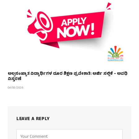
ಅಲ್ಪಸಂಖ್ಯಾತ ವಿದ್ಯಾರ್ಥಿಗಳ ದೂರ ಶಿಕ್ಷಣ ಪ್ರವೇಶಾತಿ: ಅರ್ಜಿ ಸಲ್ಲಿಕೆ – ಅವಧಿ
ವಿಸ್ತರಣೆ
04/08/2026
LEAVE A REPLY