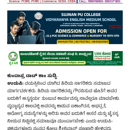
ಕುಂದಾಪ್ರ ಡಾಟ್‌ ಕಾಂ ಸುದ್ದಿ.
ಉಡುಪಿ:
ವಯಸ್ಸಿನಿಂದ ಮಾಗಿದ ಹಿರಿಯ ನಾಗರಿಕರು ಸಮಾಜದ
ಮಾರ್ಗದರ್ಶಕರು. ಹಿರಿಯ ನಾಗರಿಕರನ್ನು ಗೌರವಿಸುವ ಜೊತೆಗೆ ಅವರ
ಬದುಕಿಗೆ ಆತ್ಮಸ್ಥರ್ಯ ತುಂಬುವ ಕಾರ್ಯವನ್ನು ನಾವೆಲ್ಲರೂ ಮಾಡಬೇಕು.
ವೃದ್ಧಾಪ್ಯದ ಕಾಲದಲ್ಲಿ ಅವರನ್ನು ಕಾಡುವ ಏಕಾಂಗಿತನ, ಅಭದ್ರತೆ,
ಆರೋಗ್ಯ ಸಮಸ್ಯೆಗಳನ್ನು ಅರಿತು ಅವರ ಬದುಕಿಗೆ ಆಸರೆ ಮತ್ತು ಚೈತನ್ಯ
ನೀಡುವ ನಿಟ್ಟಿನಲ್ಲಿ ಸಮಾಜವೂ ಮುಂದಾಗಬೇಕು ಎಂದು ಉಡುಪಿ-
ಚಿಕ್ಕಮಗಳೂರು ಸಂಸದ ಕೋಟ ಶ್ರೀನಿವಾಸ್ ಪೂಜಾರಿ ಹೇಳಿದರು.