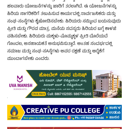
ಹಲವಾರು ಯೋಜನೆಗಳನ್ನು ಜಾರಿಗೆ ತರಲಾಗಿದೆ. ಈ ಯೋಜನೆಗಳನ್ನು
ಹಿರಿಯ ನಾಗರಿಕರಿಗೆ ತಲುಪಿಸುವ ಕಾರ್ಯದಲ್ಲಿ ಸಾರ್ವಜನಿಕರು ಮತ್ತು
ಸಂಘ-ಸಂಸ್ಥೆಗಳು ಕೈಜೋಡಿಸಬೇಕು. ಹಿರಿಯರು ನಮ್ಮಿಂದ ಬಯಸುವುದು
ಪ್ರೀತಿ ಮತ್ತು ಗೌರವ ಮಾತ್ರ. ಮನೆಯ ಸದಸ್ಯರು ಹಿರಿಯರ ಬಗ್ಗೆ ಕಾಳಜಿ
ವಹಿಸಬೇಕು. ಹಿರಿಯರು ಮಕ್ಕಳು-ಮೊಮ್ಮಕ್ಕಳ ಪ್ರೀತಿ ದೊರೆಯದೆ
ಗೊಂದಲ, ಅಸಹಾಯಕತೆ ಅನುಭವಿಸುತ್ತಾರೆ. ಅಂತಹ ಸಂದರ್ಭದಲ್ಲಿ
ಸಮಾಜ ಮತ್ತು ಸಂಘ-ಸAಸ್ಥೆಗಳು ಅವರ ರಕ್ಷಣೆ ಮತ್ತು ಆರೈಕೆಗೆ
ಮುಂದಾಗಬೇಕು ಎಂದರು.