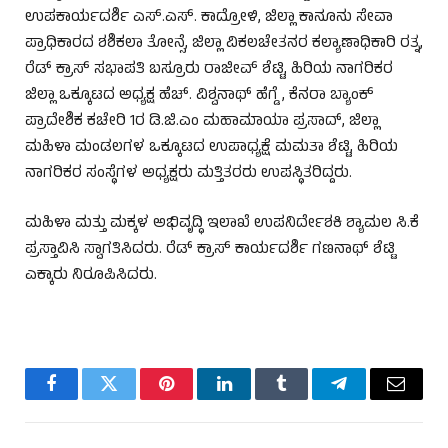
ಉಪಕಾರ್ಯದರ್ಶಿ ಎಸ್.ಎಸ್. ಕಾದ್ರೋಳಿ, ಜಿಲ್ಲಾ ಕಾನೂನು ಸೇವಾ
ಪ್ರಾಧಿಕಾರದ ಶಶಿಕಲಾ ತೋನ್ಸೆ, ಜಿಲ್ಲಾ ವಿಕಲಚೇತನರ ಕಲ್ಯಾಣಾಧಿಕಾರಿ ರತ್ನ,
ರೆಡ್ ಕ್ರಾಸ್ ಸಭಾಪತಿ ಬಸ್ರೂರು ರಾಜೀವ್ ಶೆಟ್ಟಿ, ಹಿರಿಯ ನಾಗರಿಕರ
ಜಿಲ್ಲಾ ಒಕ್ಕೂಟದ ಅಧ್ಯಕ್ಷ ಹೆಚ್. ವಿಶ್ವನಾಥ್ ಹೆಗ್ಡೆ , ಕೆನರಾ ಬ್ಯಾಂಕ್
ಪ್ರಾದೇಶಿಕ ಕಚೇರಿ 1ರ ಡಿ.ಜಿ.ಎಂ ಮಹಾಮಾಯಾ ಪ್ರಸಾದ್, ಜಿಲ್ಲಾ
ಮಹಿಳಾ ಮಂಡಲಗಳ ಒಕ್ಕೂಟದ ಉಪಾಧ್ಯಕ್ಷೆ ಮಮತಾ ಶೆಟ್ಟಿ, ಹಿರಿಯ
ನಾಗರಿಕರ ಸಂಸ್ಥೆಗಳ ಅಧ್ಯಕ್ಷರು ಮತ್ತಿತರರು ಉಪಸ್ಥಿತರಿದ್ದರು.
ಮಹಿಳಾ ಮತ್ತು ಮಕ್ಕಳ ಅಭಿವೃದ್ಧಿ ಇಲಾಖೆ ಉಪನಿರ್ದೇಶಕಿ ಶ್ಯಾಮಲ ಸಿ.ಕೆ
ಪ್ರಸ್ತಾವಿಸಿ ಸ್ವಾಗತಿಸಿದರು. ರೆಡ್ ಕ್ರಾಸ್ ಕಾರ್ಯದರ್ಶಿ ಗಣನಾಥ್ ಶೆಟ್ಟಿ
ಎಕ್ಕಾರು ನಿರೂಪಿಸಿದರು.
Facebook
Twitter
Pinterest
LinkedIn
Tumblr
Telegram
Email