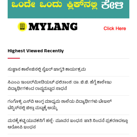
Highest Viewed Recently
ಸುಜ್ಞಾನ ಕಾಲೇಜಿನಲ್ಲಿ ಸೈಬರ್ ಜಾಗೃತಿ ಕಾರ್ಯಕ್ರಮ
ಸಿಎಂಎ ಇಂಟರ್‌ಮೀಡಿಯಟ್ ಫಲಿತಾಂಶ: ಡಾ. ಬಿ.ಬಿ. ಹೆಗ್ಡೆ ಕಾಲೇಜು
ವಿದ್ಯಾರ್ಥಿಗಳಿಂದ ರಾಷ್ಟ್ರಮಟ್ಟದ ಸಾಧನೆ
ಗಂಗೊಳ್ಳಿ ಎಸ್‌ವಿ ಆಂಗ್ಲ ಮಾಧ್ಯಮ ಶಾಲೆಯ ವಿದ್ಯಾರ್ಥಿಗಳು ಟೇಬಲ್‌
ಟೆನ್ನಿಸ್‌ನಲ್ಲಿ ಜಿಲ್ಲಾ ಮಟ್ಟಕ್ಕೆ ಆಯ್ಕೆ
ಮರಕ್ಕೆ ಕಟ್ಟಿ ಯುವಕನಿಗೆ ಹಲ್ಲೆ- ಮೂವರ ಬಂಧನ: ಜಾತಿ ನಿಂದನೆ ಪ್ರಕರಣದಲ್ಲೂ
ಆರೋಪಿ ಬಂಧನ