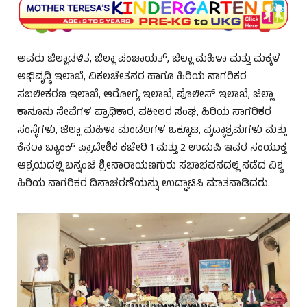
ಅವರು ಜಿಲ್ಲಾಡಳಿತ, ಜಿಲ್ಲಾ ಪಂಚಾಯತ್, ಜಿಲ್ಲಾ ಮಹಿಳಾ ಮತ್ತು ಮಕ್ಕಳ
ಅಭಿವೃದ್ಧಿ ಇಲಾಖೆ, ವಿಕಲಚೇತನರ ಹಾಗೂ ಹಿರಿಯ ನಾಗರಿಕರ
ಸಬಲೀಕರಣ ಇಲಾಖೆ, ಆರೋಗ್ಯ ಇಲಾಖೆ, ಪೊಲೀಸ್ ಇಲಾಖೆ, ಜಿಲ್ಲಾ
ಕಾನೂನು ಸೇವೆಗಳ ಪ್ರಾಧಿಕಾರ, ವಕೀಲರ ಸಂಘ, ಹಿರಿಯ ನಾಗರಿಕರ
ಸಂಸ್ಥೆಗಳು, ಜಿಲ್ಲಾ ಮಹಿಳಾ ಮಂಡಲಗಳ ಒಕ್ಕೂಟ, ವೃದ್ಧಾಶ್ರಮಗಳು ಮತ್ತು
ಕೆನರಾ ಬ್ಯಾಂಕ್ ಪ್ರಾದೇಶಿಕ ಕಚೇರಿ 1 ಮತ್ತು 2 ಉಡುಪಿ ಇವರ ಸಂಯುಕ್ತ
ಆಶ್ರಯದಲ್ಲಿ ಬನ್ನಂಜೆ ಶ್ರೀನಾರಾಯಣಗುರು ಸಭಾಭವನದಲ್ಲಿ ನಡೆದ ವಿಶ್ವ
ಹಿರಿಯ ನಾಗರಿಕರ ದಿನಾಚರಣೆಯನ್ನು ಉದ್ಘಾಟಿಸಿ ಮಾತನಾಡಿದರು.