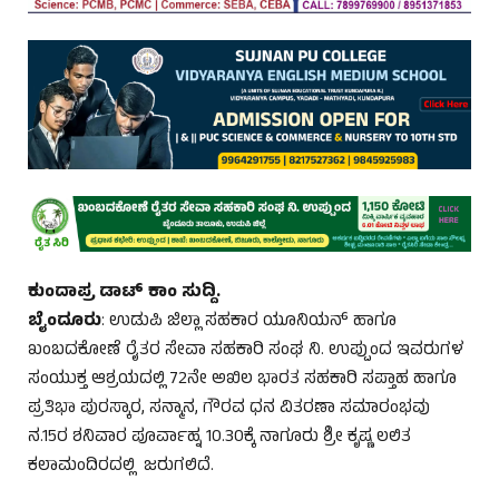
ಕುಂದಾಪ್ರ ಡಾಟ್‌ ಕಾಂ ಸುದ್ದಿ.
ಬೈಂದೂರು
: ಉಡುಪಿ ಜಿಲ್ಲಾ ಸಹಕಾರ ಯೂನಿಯನ್‌ ಹಾಗೂ
ಖಂಬದಕೋಣೆ ರೈತರ ಸೇವಾ ಸಹಕಾರಿ ಸಂಘ ನಿ. ಉಪ್ಪುಂದ ಇವರುಗಳ
ಸಂಯುಕ್ತ ಆಶ್ರಯದಲ್ಲಿ 72ನೇ ಅಖಿಲ ಭಾರತ ಸಹಕಾರಿ ಸಪ್ತಾಹ ಹಾಗೂ
ಪ್ರತಿಭಾ ಪುರಸ್ಕಾರ, ಸನ್ಮಾನ, ಗೌರವ ಧನ ವಿತರಣಾ ಸಮಾರಂಭವು
ನ.15ರ ಶನಿವಾರ ಪೂರ್ವಾಹ್ನ 10.30ಕ್ಕೆ ನಾಗೂರು ಶ್ರೀ ಕೃಷ್ಣ ಲಲಿತ
ಕಲಾಮಂದಿರದಲ್ಲಿ ಜರುಗಲಿದೆ.