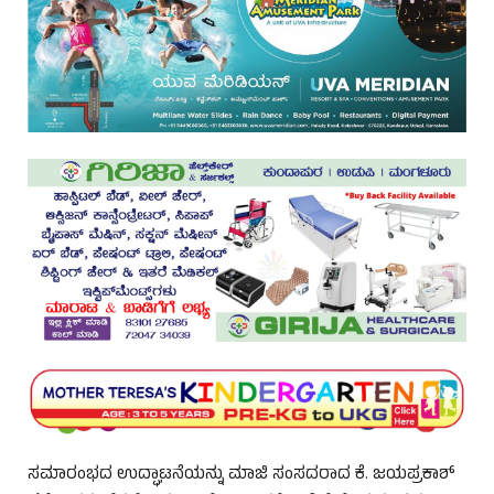
ಸಮಾರಂಭದ ಉದ್ಘಾಟನೆಯನ್ನು ಮಾಜಿ ಸಂಸದರಾದ ಕೆ. ಜಯಪ್ರಕಾಶ್‌