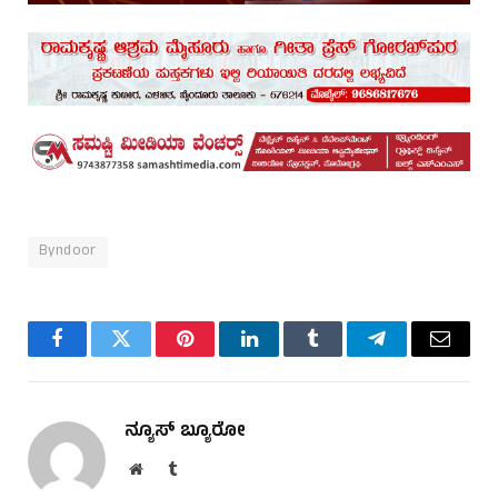
Byndoor
Facebook
Twitter
Pinterest
LinkedIn
Tumblr
Telegram
Email
ನ್ಯೂಸ್ ಬ್ಯೂರೋ
Website
Tumblr