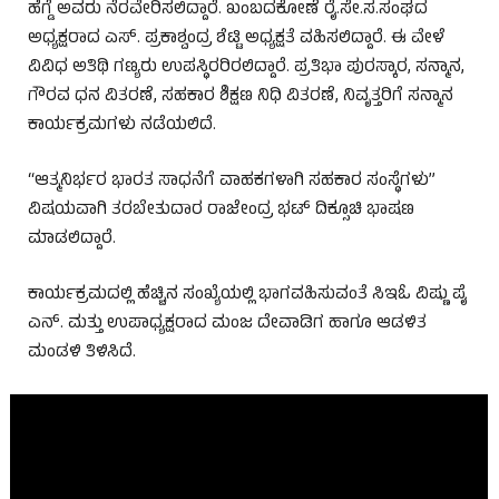
ಹೆಗ್ಡೆ ಅವರು ನೆರವೇರಿಸಲಿದ್ದಾರೆ. ಖಂಬದಕೋಣೆ ರೈ.ಸೇ.ಸ.ಸಂಘದ
ಅಧ್ಯಕ್ಷರಾದ ಎಸ್‌. ಪ್ರಕಾಶ್ವಂದ್ರ ಶೆಟ್ಟಿ ಅಧ್ಯಕ್ಷತೆ ವಹಿಸಲಿದ್ದಾರೆ. ಈ ವೇಳೆ
ವಿವಿಧ ಅತಿಥಿ ಗಣ್ಯರು ಉಪಸ್ಥಿರರಿರಲಿದ್ದಾರೆ. ಪ್ರತಿಭಾ ಪುರಸ್ಕಾರ, ಸನ್ಮಾನ,
ಗೌರವ ಧನ ವಿತರಣೆ, ಸಹಕಾರ ಶಿಕ್ಷಣ ನಿಧಿ ವಿತರಣೆ, ನಿವೃತ್ತರಿಗೆ ಸನ್ಮಾನ
ಕಾರ್ಯಕ್ರಮಗಳು ನಡೆಯಲಿದೆ.
“ಆತ್ಮನಿರ್ಭರ ಭಾರತ ಸಾಧನೆಗೆ ವಾಹಕಗಳಾಗಿ ಸಹಕಾರ ಸಂಸ್ಥೆಗಳು”
ವಿಷಯವಾಗಿ ತರಬೇತುದಾರ ರಾಜೇಂದ್ರ ಭಟ್‌ ದಿಕ್ಸೂಚಿ ಭಾಷಣ
ಮಾಡಲಿದ್ದಾರೆ.
ಕಾರ್ಯಕ್ರಮದಲ್ಲಿ ಹೆಚ್ಚಿನ ಸಂಖ್ಯೆಯಲ್ಲಿ ಭಾಗವಹಿಸುವಂತೆ ಸಿಇಓ ವಿಷ್ಣು ಪೈ
ಎನ್‌. ಮತ್ತು ಉಪಾಧ್ಯಕ್ಷರಾದ ಮಂಜ ದೇವಾಡಿಗ ಹಾಗೂ ಆಡಳಿತ
ಮಂಡಳಿ ತಿಳಿಸಿದೆ.