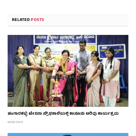
RELATED
POSTS
ಹಂಗಾರಕಟ್ಟೆ: ಚೇತನಾ ಪ್ರೌಢಶಾಲೆಯಲ್ಲಿ ಕಾನೂನು ಅರಿವು ಕಾರ್ಯಕ್ರಮ
06/08/2026