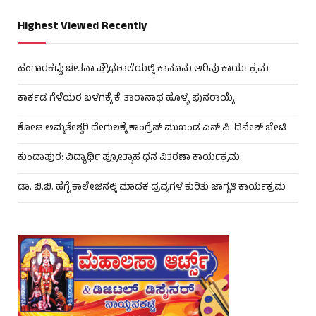
Highest Viewed Recently
ಹಂಗಾರಕಟ್ಟೆ: ಚೇತನಾ ಪ್ರೌಢಶಾಲೆಯಲ್ಲಿ ಕಾನೂನು ಅರಿವು ಕಾರ್ಯಕ್ರಮ
ಕಾರ್ಕಡ ಗೆಳೆಯರ ಬಳಗಕ್ಕೆ ಕೆ. ತಾರಾನಾಥ ಹೊಳ್ಳ ಪುನರಾಯ್ಕೆ
ಕೋಟ ಅಮೃತೇಶ್ವರಿ ದೇಗುಲಕ್ಕೆ ಕಾಂಗ್ರೆಸ್ ಮುಖಂಡ ಎಸ್.ಪಿ. ದಿನೇಶ್ ಭೇಟಿ
ಕುಂದಾಪುರ: ವಿದ್ಯಾರ್ಥಿ ಪ್ರೋತ್ಸಾಹ ಧನ ವಿತರಣಾ ಕಾರ್ಯಕ್ರಮ
ಡಾ. ಬಿ.ಬಿ. ಹೆಗ್ಡೆ ಕಾಲೇಜಿನಲ್ಲಿ ಮಾದಕ ದ್ರವ್ಯಗಳ ಕುರಿತು ಜಾಗೃತಿ ಕಾರ್ಯಕ್ರಮ