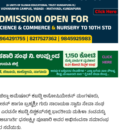
ಣ ಕನ್ನಡ ಜಿಲ್ಲಾ ಅಮೆಚೂರ್ ಕಬಡ್ಡಿ ಅಸೋಷಿಯೇಶನ್ ಮಂಗಳೂರು,
ನ್ ಹಾಗೂ ಬ್ರಹ್ಮಶ್ರೀ ಗುರು ನಾರಾಯಣ ಸ್ವಾಮಿ ಸೇವಾ ಸಂಘ
ರಡನೇ ಕಬಡ್ಡಿ ವಿಶ್ವಕಪ್‌ನಲ್ಲಿ ಭಾರತೀಯ ಮಹಿಳಾ ತಂಡವನ್ನು
‌ನ ಕಬಡ್ಡಿ ಆಟಗಾರ್ತಿ ಧನಲಕ್ಷ್ಮೀ ಪೂಜಾರಿ ಅವರ ಅಭಿನಂದನಾ ಸಮಾರಂಭ
ರ ನಡೆಯಿತು.