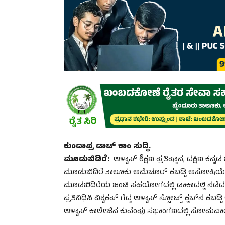
ಕುಂದಾಪ್ರ ಡಾಟ್‌ ಕಾಂ ಸುದ್ದಿ.
ಮೂಡುಬಿದಿರೆ:
ಆಳ್ವಾಸ್ ಶಿಕ್ಷಣ ಪ್ರತಿಷ್ಠಾನ, ದಕ್ಷಿ
ಮೂಡುಬಿದಿರೆ ತಾಲೂಕು ಅಮೆಚೂರ್ ಕಬಡ್ಡಿ ಅಸೋಷಿಯೇಶ
ಮೂಡಬಿದಿರೆಯ ಜಂಟಿ ಸಹಯೋಗದಲ್ಲಿ ಡಾಕಾದಲ್ಲಿ ನಡೆದ ಎ
ಪ್ರತಿನಿಧಿಸಿ ವಿಶ್ವಕಪ್ ಗೆದ್ದ ಆಳ್ವಾಸ್ ಸ್ಪೋಟ್ಸ್ ಕ್ಲಬ್
ಆಳ್ವಾಸ್ ಕಾಲೇಜಿನ ಕುವೆಂಪು ಸಭಾಂಗಣದಲ್ಲಿ ಸೋಮವಾ