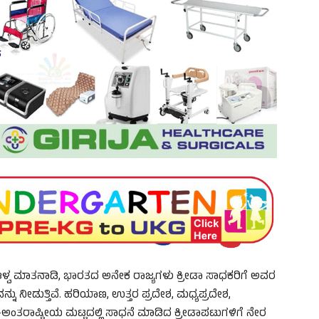
ನ್ ಆಳ್ವ ಮಾತನಾಡಿ, ಭಾರತದ ಅನೇಕ ರಾಜ್ಯಗಳು ಕ್ರೀಡಾ ಸಾಧಕರಿಗೆ ಅವರ
್ನು ನೀಡುತ್ತಿವೆ. ಹರಿಯಾಣ, ಉತ್ತರ ಪ್ರದೇಶ, ಮಧ್ಯಪ್ರದೇಶ,
ಟ್ರ-ಅಂತರಾಷ್ಟ್ರೀಯ ಮಟ್ಟದಲ್ಲಿ ಸಾಧನೆ ಮಾಡಿದ ಕ್ರೀಡಾಪಟುಗಳಿಗೆ ನೇರ