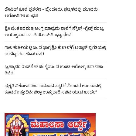
ಡೇವಿಡ್ ಕೊಲೆ ಪ್ರಕರಣ – ಬೈಂದೂರು, ಭಟ್ಕಳದಲ್ಲಿ ಮೂವರು
ಆರೋಪಿಗಳ ಬಂಧನ
ಶ್ರೀ ವೆಂಕಟರಮಣ ಆಂಗ್ಲ ಮಾಧ್ಯಮ ಶಾಲೆಗೆ ಸ್ಕೌಟ್ಸ್ –ಗೈಡ್ಸ್ ಮುಖ್ಯ
ಆಯುಕ್ತರಾದ ಡಾ. ಪಿ.ಜಿ.ಆರ್ ಸಿಂಧ್ಯಾ ಭೇಟಿ
ಗಾಲಿ ಕುರ್ಚಿಯಲ್ಲಿ ಬಂದ ಭಾಗ್ಯಶ್ರೀ ಕುಲಾಲ್‌ಗೆ ಆಳ್ವಾಸ್ ಪ್ರಗತಿಯಲ್ಲಿ
ಉದ್ಯೋಗದ ಹೊಸ ದಾರಿ
ಬ್ರಹ್ಮಾವರ ರುಡ್‌ಸೆಟ್ ಸಂಸ್ಥೆಯಿಂದ ಉಚಿತ ಆರೋಗ್ಯ ತಪಾಸಣಾ
ಶಿಬಿರ
ಪ್ರಕೃತಿ ವಿಕೋಪದಿಂದ ಜನಸಾಮಾನ್ಯರಿಗೆ ತೊಂದರೆ ಉಂಟಾದಲ್ಲಿ
ಕೂಡಲೇ ಸ್ಪಂದಿಸಿ: ಜಿಲ್ಲಾ ಉಸ್ತುವಾರಿ ಸಚಿವ ಯು.ಟಿ ಖಾದರ್