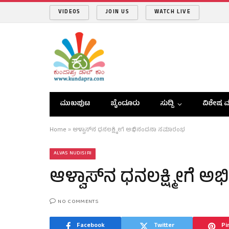
VIDEOS
JOIN US
WATCH LIVE
ಮುಖಪುಟ
ಬೈಂದೂರು
ಸುದ್ದಿ
ವಿಶೇಷ ವ
Home
»
ಆಳ್ವಾಸ್‌ನ ಧನಲಕ್ಷ್ಮೀಗೆ ಅಭಿನಂದನಾ ಸಮಾರಂಭ
ALVAS NUDISIRI
ಆಳ್ವಾಸ್‌ನ ಧನಲಕ್ಷ್ಮೀಗೆ
NO COMMENTS
Facebook
Twitter
Pi