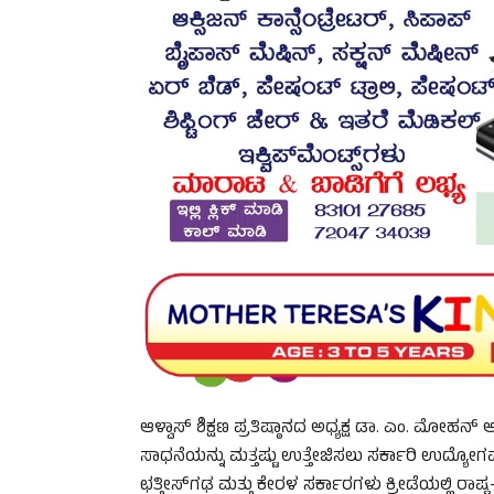
ಆಳ್ವಾಸ್ ಶಿಕ್ಷಣ ಪ್ರತಿಷ್ಠಾನದ ಅಧ್ಯಕ್ಷ ಡಾ. ಎಂ. ಮೋಹ
ಸಾಧನೆಯನ್ನು ಮತ್ತಷ್ಟು ಉತ್ತೇಜಿಸಲು ಸರ್ಕಾರಿ ಉದ್ಯೋಗವನ
ಛತ್ತೀಸ್‌ಗಢ ಮತ್ತು ಕೇರಳ ಸರ್ಕಾರಗಳು ಕ್ರೀಡೆಯಲ್ಲಿ ರಾಷ್