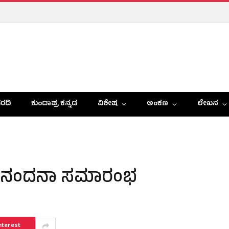
ರದಿ
ಕುಂದಾಪ್ರ ಕನ್ನಡ
ವಿಶೇಷ
ಅಂಕಣ
ಲೇಖನ
 ಅಭಿನಂದನಾ ಸಮಾರಂಭ
nterest