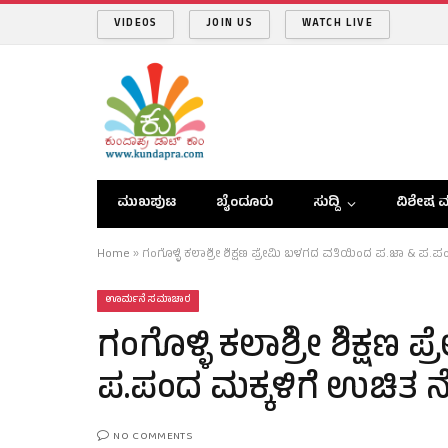
VIDEOS
JOIN US
WATCH LIVE
ಮುಖಪುಟ
ಬೈಂದೂರು
ಸುದ್ದಿ
ವಿಶೇಷ ವ
Home
»
ಗಂಗೊಳ್ಳಿ ಕಲಾಶ್ರೀ ಶಿಕ್ಷಣ ಪ್ರೇಮಿ ಬಳಗದ ವತಿಯಿಂದ ಪ.ಜಾ & ಪ.ಪಂ
ಊರ್ಮನೆ ಸಮಾಚಾರ
ಗಂಗೊಳ್ಳಿ ಕಲಾಶ್ರೀ ಶಿಕ್ಷಣ
ಪ.ಪಂದ ಮಕ್ಕಳಿಗೆ ಉಚಿತ ನೋ
NO COMMENTS