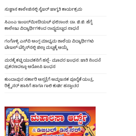
ಸುಜ್ಞಾನ ಕಾಲೇಜಿನಲ್ಲಿ ಸೈಬರ್ ಜಾಗೃತಿ ಕಾರ್ಯಕ್ರಮ
ಸಿಎಂಎ ಇಂಟರ್‌ಮೀಡಿಯಟ್ ಫಲಿತಾಂಶ: ಡಾ. ಬಿ.ಬಿ. ಹೆಗ್ಡೆ
ಕಾಲೇಜು ವಿದ್ಯಾರ್ಥಿಗಳಿಂದ ರಾಷ್ಟ್ರಮಟ್ಟದ ಸಾಧನೆ
ಗಂಗೊಳ್ಳಿ ಎಸ್‌ವಿ ಆಂಗ್ಲ ಮಾಧ್ಯಮ ಶಾಲೆಯ ವಿದ್ಯಾರ್ಥಿಗಳು
ಟೇಬಲ್‌ ಟೆನ್ನಿಸ್‌ನಲ್ಲಿ ಜಿಲ್ಲಾ ಮಟ್ಟಕ್ಕೆ ಆಯ್ಕೆ
ಮರಕ್ಕೆ ಕಟ್ಟಿ ಯುವಕನಿಗೆ ಹಲ್ಲೆ- ಮೂವರ ಬಂಧನ: ಜಾತಿ ನಿಂದನೆ
ಪ್ರಕರಣದಲ್ಲೂ ಆರೋಪಿ ಬಂಧನ
ಕುಂದಾಪುರ ಸರ್ಕಾರಿ ಆಸ್ಪತ್ರೆಗೆ ಆಮ್ಲಜನಕ ಪೂರೈಕೆ ಯಂತ್ರ,
ರಿಕ್ಲೈನರ್ ಹಾಸಿಗೆ ಹಾಗೂ ಗಾಲಿ ಕುರ್ಚಿ ಹಸ್ತಾಂತರ