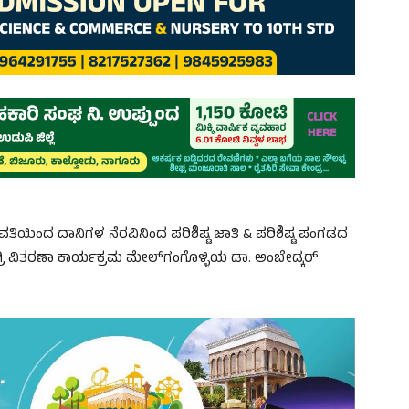
ರ ವತಿಯಿಂದ ದಾನಿಗಳ ನೆರವಿನಿಂದ ಪರಿಶಿಷ್ಟ ಜಾತಿ & ಪರಿಶಿಷ್ಟ ಪಂಗಡದ
ಿ ವಿತರಣಾ ಕಾರ್ಯಕ್ರಮ ಮೇಲ್‌ಗಂಗೊಳ್ಳಿಯ ಡಾ. ಅಂಬೇಡ್ಕರ್