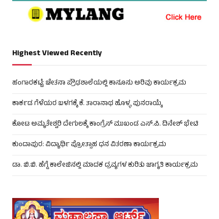
Highest Viewed Recently
ಹಂಗಾರಕಟ್ಟೆ: ಚೇತನಾ ಪ್ರೌಢಶಾಲೆಯಲ್ಲಿ ಕಾನೂನು ಅರಿವು ಕಾರ್ಯಕ್ರಮ
ಕಾರ್ಕಡ ಗೆಳೆಯರ ಬಳಗಕ್ಕೆ ಕೆ. ತಾರಾನಾಥ ಹೊಳ್ಳ ಪುನರಾಯ್ಕೆ
ಕೋಟ ಅಮೃತೇಶ್ವರಿ ದೇಗುಲಕ್ಕೆ ಕಾಂಗ್ರೆಸ್ ಮುಖಂಡ ಎಸ್.ಪಿ. ದಿನೇಶ್ ಭೇಟಿ
ಕುಂದಾಪುರ: ವಿದ್ಯಾರ್ಥಿ ಪ್ರೋತ್ಸಾಹ ಧನ ವಿತರಣಾ ಕಾರ್ಯಕ್ರಮ
ಡಾ. ಬಿ.ಬಿ. ಹೆಗ್ಡೆ ಕಾಲೇಜಿನಲ್ಲಿ ಮಾದಕ ದ್ರವ್ಯಗಳ ಕುರಿತು ಜಾಗೃತಿ ಕಾರ್ಯಕ್ರಮ