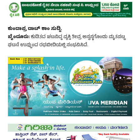
ಕುಂದಾಪ್ರ ಡಾಟ್‌ ಕಾಂ ಸುದ್ದಿ.
ಬೈಂದೂರು:
ಕುಡಿತದ ಚಟವಿದ್ದ ವ್ಯಕ್ತಿ ತೀವ್ರ ಅಸ್ವಸ್ಥಗೊಂಡು ಮೃತಪಟ್ಟ
ಘಟನೆ ಉಪ್ಪುಂದ ರಥಬೀದಿಯಲ್ಲಿ ಸಂಭವಿಸಿದೆ.