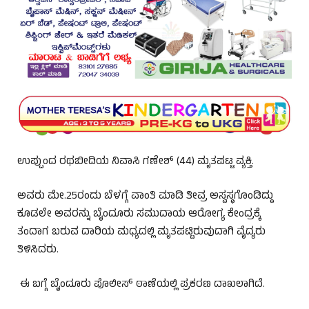
ಉಪ್ಪುಂದ ರಥಬೀದಿಯ ನಿವಾಸಿ ಗಣೇಶ್‌ (44) ಮೃತಪಟ್ಟ ವ್ಯಕ್ತಿ.
ಅವರು ಮೇ.25ರಂದು ಬೆಳಗ್ಗೆ ವಾಂತಿ ಮಾಡಿ ತೀವ್ರ ಅಸ್ವಸ್ಥಗೊಂಡಿದ್ದು
ಕೂಡಲೇ ಅವರನ್ನು ಬೈಂದೂರು ಸಮುದಾಯ ಆರೋಗ್ಯ ಕೇಂದ್ರಕ್ಕೆ
ತಂದಾಗ ಬರುವ ದಾರಿಯ ಮಧ್ಯದಲ್ಲಿ ಮೃತಪಟ್ಟಿರುವುದಾಗಿ ವೈದ್ಯರು
ತಿಳಿಸಿದರು.
ಈ ಬಗ್ಗೆ ಬೈಂದೂರು ಪೊಲೀಸ್‌ ಠಾಣೆಯಲ್ಲಿ ಪ್ರಕರಣ ದಾಖಲಾಗಿದೆ.