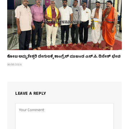
ಕೋಟ ಅಮೃತೇಶ್ವರಿ ದೇಗುಲಕ್ಕೆ ಕಾಂಗ್ರೆಸ್ ಮುಖಂಡ ಎಸ್.ಪಿ. ದಿನೇಶ್ ಭೇಟಿ
06/08/2026
LEAVE A REPLY