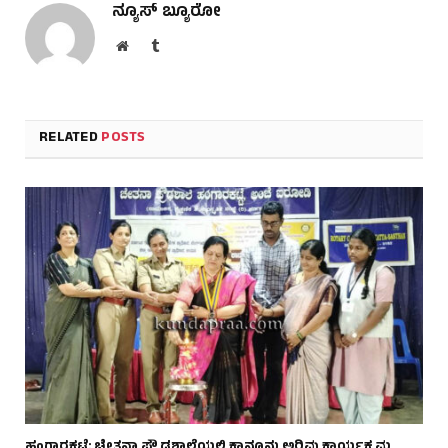
ನ್ಯೂಸ್ ಬ್ಯೂರೋ
Website
Tumblr
RELATED
POSTS