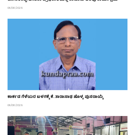
ಹಂಗಾರಕಟ್ಟೆ: ಚೇತನಾ ಪ್ರೌಢಶಾಲೆಯಲ್ಲಿ ಕಾನೂನು ಅರಿವು ಕಾರ್ಯಕ್ರಮ
06/08/2026
ಕಾರ್ಕಡ ಗೆಳೆಯರ ಬಳಗಕ್ಕೆ ಕೆ. ತಾರಾನಾಥ ಹೊಳ್ಳ ಪುನರಾಯ್ಕೆ
06/08/2026