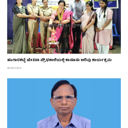
ಹಂಗಾರಕಟ್ಟೆ: ಚೇತನಾ ಪ್ರೌಢಶಾಲೆಯಲ್ಲಿ ಕಾನೂನು ಅರಿವು ಕಾರ್ಯಕ್ರಮ
06/08/2026