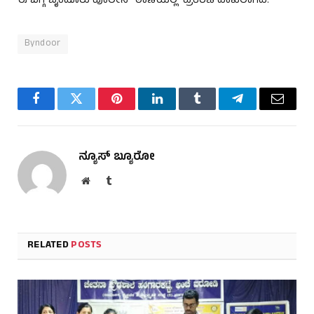
ಈ ಬಗ್ಗೆ ಬೈಂದೂರು ಪೊಲೀಸ್‌ ಠಾಣೆಯಲ್ಲಿ ಪ್ರಕರಣ ದಾಖಲಾಗಿದೆ.
Byndoor
Facebook
Twitter
Pinterest
LinkedIn
Tumblr
Telegram
Email
ನ್ಯೂಸ್ ಬ್ಯೂರೋ
Website
Tumblr
RELATED
POSTS