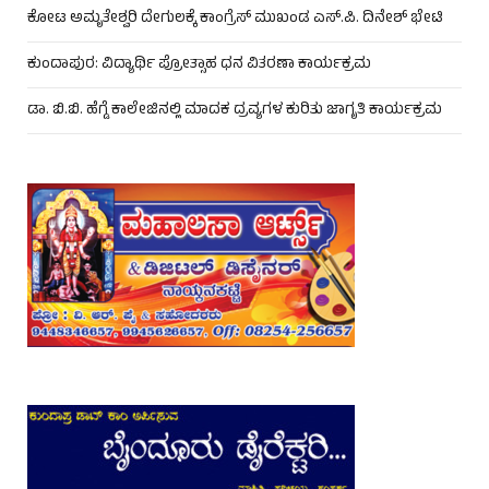
ಕೋಟ ಅಮೃತೇಶ್ವರಿ ದೇಗುಲಕ್ಕೆ ಕಾಂಗ್ರೆಸ್ ಮುಖಂಡ ಎಸ್.ಪಿ. ದಿನೇಶ್ ಭೇಟಿ
ಕುಂದಾಪುರ: ವಿದ್ಯಾರ್ಥಿ ಪ್ರೋತ್ಸಾಹ ಧನ ವಿತರಣಾ ಕಾರ್ಯಕ್ರಮ
ಡಾ. ಬಿ.ಬಿ. ಹೆಗ್ಡೆ ಕಾಲೇಜಿನಲ್ಲಿ ಮಾದಕ ದ್ರವ್ಯಗಳ ಕುರಿತು ಜಾಗೃತಿ ಕಾರ್ಯಕ್ರಮ