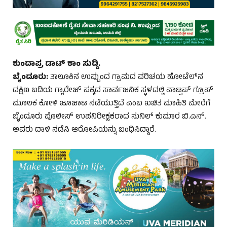
ಕುಂದಾಪ್ರ ಡಾಟ್‌ ಕಾಂ ಸುದ್ದಿ.
ಬೈಂದೂರು:
ತಾಲೂಕಿನ ಉಪ್ಪುಂದ ಗ್ರಾಮದ ಪರಿಚಯ ಹೋಟೆಲ್‌ನ
ದಕ್ಷಿಣ ಬದಿಯ ಗ್ಯಾರೇಜ್‌ ಪಕ್ಕದ ಸಾರ್ವಜನಿಕ ಸ್ಥಳದಲ್ಲಿ ವಾಟ್ಸಪ್‌ ಗ್ರೂಪ್‌
ಮೂಲಕ ಕೋಳಿ ಜೂಜಾಟ ನಡೆಯುತ್ತಿದೆ ಎಂಬ ಖಚಿತ ಮಾಹಿತಿ ಮೇರೆಗೆ
ಬೈಂದೂರು ಪೊಲೀಸ್‌ ಉಪನಿರೀಕ್ಷಕರಾದ ಸುನಿಲ್‌ ಕುಮಾರ ಬಿ.ಎನ್.
ಅವರು ದಾಳಿ ನಡೆಸಿ ಆರೋಪಿಯನ್ನು ಬಂಧಿಸಿದ್ದಾರೆ.