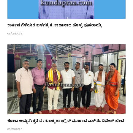
ಕಾರ್ಕಡ ಗೆಳೆಯರ ಬಳಗಕ್ಕೆ ಕೆ. ತಾರಾನಾಥ ಹೊಳ್ಳ ಪುನರಾಯ್ಕೆ
06/08/2026
ಕೋಟ ಅಮೃತೇಶ್ವರಿ ದೇಗುಲಕ್ಕೆ ಕಾಂಗ್ರೆಸ್ ಮುಖಂಡ ಎಸ್.ಪಿ. ದಿನೇಶ್ ಭೇಟಿ
06/08/2026