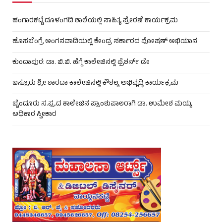
ಹಂಗಾರಕಟ್ಟೆ ದೂಳಂಗಡಿ ಶಾಲೆಯಲ್ಲಿ ಸಾಹಿತ್ಯ ಪ್ರೇರಣೆ ಕಾರ್ಯಕ್ರಮ
ಹೊಸಬೆಂಗ್ರೆ ಅಂಗನವಾಡಿಯಲ್ಲಿ ಕೇಂದ್ರ ಸರ್ಕಾರದ ಪೋಷಣ್ ಅಭಿಯಾನ
ಕುಂದಾಪುರ: ಡಾ. ಬಿ.ಬಿ. ಹೆಗ್ಡೆ ಕಾಲೇಜಿನಲ್ಲಿ ಫ್ರೆಶರ್ಸ್ ಡೇ
ಬಸ್ರೂರು ಶ್ರೀ ಶಾರದಾ ಕಾಲೇಜಿನಲ್ಲಿ ಕೌಶಲ್ಯ ಅಭಿವೃದ್ಧಿ ಕಾರ್ಯಕ್ರಮ
ಬೈಂದೂರು ಸ.ಪ್ರ.ದ ಕಾಲೇಜಿನ ಪ್ರಾಂಶುಪಾಲರಾಗಿ ಡಾ. ಉಮೇಶ ಮಯ್ಯ
ಅಧಿಕಾರ ಸ್ವೀಕಾರ