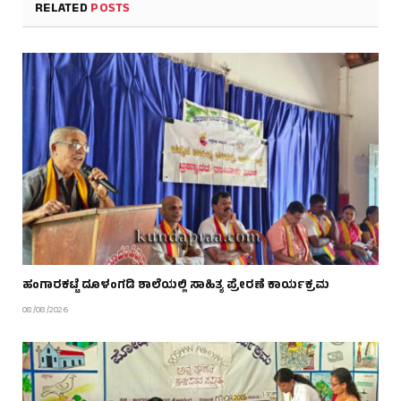
RELATED
POSTS
ಹಂಗಾರಕಟ್ಟೆ ದೂಳಂಗಡಿ ಶಾಲೆಯಲ್ಲಿ ಸಾಹಿತ್ಯ ಪ್ರೇರಣೆ ಕಾರ್ಯಕ್ರಮ
08/08/2026