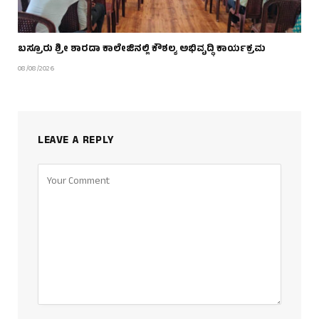
ಬಸ್ರೂರು ಶ್ರೀ ಶಾರದಾ ಕಾಲೇಜಿನಲ್ಲಿ ಕೌಶಲ್ಯ ಅಭಿವೃದ್ಧಿ ಕಾರ್ಯಕ್ರಮ
08/08/2026
LEAVE A REPLY