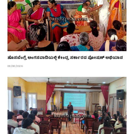
ಹೊಸಬೆಂಗ್ರೆ ಅಂಗನವಾಡಿಯಲ್ಲಿ ಕೇಂದ್ರ ಸರ್ಕಾರದ ಪೋಷಣ್ ಅಭಿಯಾನ
08/08/2026