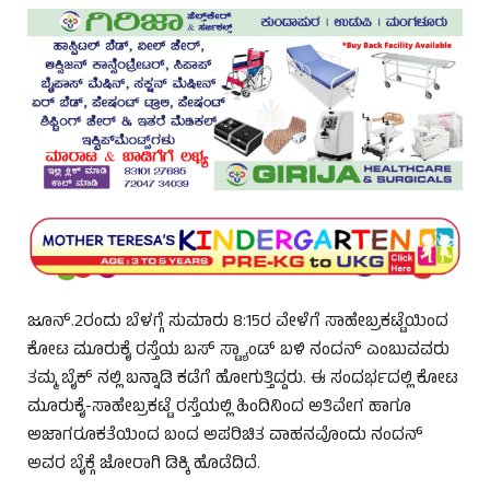
ಜೂನ್.2ರಂದು ಬೆಳಗ್ಗೆ ಸುಮಾರು 8:15ರ ವೇಳೆಗೆ ಸಾಹೇಬ್ರಕಟ್ಟೆಯಿಂದ
ಕೋಟ ಮೂರುಕೈ ರಸ್ತೆಯ ಬಸ್ ಸ್ಟ್ಯಾಂಡ್ ಬಳಿ ನಂದನ್ ಎಂಬುವವರು
ತಮ್ಮ ಬೈಕ್ ನಲ್ಲಿ ಬನ್ನಾಡಿ ಕಡೆಗೆ ಹೋಗುತ್ತಿದ್ದರು. ಈ ಸಂದರ್ಭದಲ್ಲಿ ಕೋಟ
ಮೂರುಕೈ-ಸಾಹೇಬ್ರಕಟ್ಟೆ ರಸ್ತೆಯಲ್ಲಿ ಹಿಂದಿನಿಂದ ಅತಿವೇಗ ಹಾಗೂ
ಅಜಾಗರೂಕತೆಯಿಂದ ಬಂದ ಅಪರಿಚಿತ ವಾಹನವೊಂದು ನಂದನ್
ಅವರ ಬೈಕ್ಗೆ ಜೋರಾಗಿ ಡಿಕ್ಕಿ ಹೊಡೆದಿದೆ.