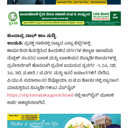
ಕುಂದಾಪ್ರ ಡಾಟ್‌ ಕಾಂ ಸುದ್ದಿ.
ಉಡುಪಿ:
ಪ್ರಸಕ್ತ ಸಾಲಿನಲ್ಲಿ ರಾಜ್ಯದ ಎಲ್ಲಾ ಜಿಲ್ಲೆಗಳಲ್ಲಿ
ಕಾರ್ಯನಿರ್ವಹಿಸುತ್ತಿರುವ ಹಿಂದುಳಿದ ವರ್ಗಗಳ ಕಲ್ಯಾಣ ಇಲಾಖೆಯ
ಮೆಟ್ರಿಕ್ ನಂತರದ ಬಾಲಕ ಮತ್ತು ಬಾಲಕಿಯರ ವಿದ್ಯಾರ್ಥಿನಿಲಯಗಳಲ್ಲಿ
ಪ್ರವೇಶಾತಿಗಾಗಿ ಹೊಸದಾಗಿ ಪ್ರವೇಶ ಬಯಸುವ ಪ್ರವರ್ಗ –1, 2ಎ, 2ಬಿ,
3ಎ, 3ಬಿ, ಪ.ಜಾತಿ / ಪ.ವರ್ಗ ಮತ್ತು ಇತರೆ ಜನಾಂಗಗಳಿಗೆ ಸೇರಿದ,
ಪಿ.ಯು.ಸಿ ಸಮಾನಾಂತರ ಡಿಪ್ಲೋಮಾ, ಐ.ಟಿ.ಐ ಕೋರ್ಸಿನಲ್ಲಿ ವ್ಯಾಸಾಂಗ
ಮಾಡುತ್ತಿರುವ ವಿದ್ಯಾರ್ಥಿಗಳಿಂದ ವೆಬ್‌ಸೈಟ್
https://shp.karnataka.gov.in/bcwd
ನಲ್ಲಿ ಆನ್‌ಲೈನ್ ಮೂಲಕ
ಅರ್ಜಿ ಆಹ್ವಾನಿಸಲಾಗಿದೆ.