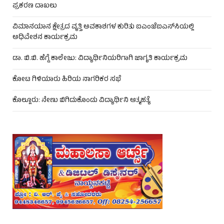
ಪ್ರಕರಣ ದಾಖಲು
ವಿಮಾನಯಾನ ಕ್ಷೇತ್ರದ ವೃತ್ತಿ ಅವಕಾಶಗಳ ಕುರಿತು ಐಎಂಜೆಐಎಸ್‌ಸಿಯಲ್ಲಿ
ಅಧಿವೇಶನ ಕಾರ್ಯಕ್ರಮ
ಡಾ. ಬಿ.ಬಿ. ಹೆಗ್ಡೆ ಕಾಲೇಜು: ವಿದ್ಯಾರ್ಥಿನಿಯರಿಗಾಗಿ ಜಾಗೃತಿ ಕಾರ್ಯಕ್ರಮ
ಕೋಟ ಗಿಳಿಯಾರು ಹಿರಿಯ ನಾಗರಿಕರ ಸಭೆ
ಕೊಲ್ಲೂರು: ನೇಣು ಬಿಗಿದುಕೊಂಡು ವಿದ್ಯಾರ್ಥಿನಿ ಆತ್ಮಹತ್ಯೆ