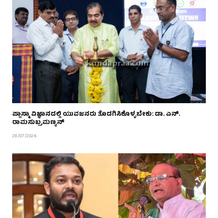
ಪ್ಲಾಸ್ಮಾ ವಿಜ್ಞಾನದಲ್ಲಿ ಯುವಜನರು ತೊಡಗಿಸಿಕೊಳ್ಳಬೇಕು: ಡಾ. ಎನ್.
ರಾಮಸುಬ್ರಮಣ್ಯನ್
28/07/2026