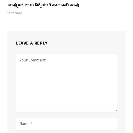
ಉಪ್ಪುಂದ: ಕಾರು ಡಿಕ್ಕಿಯಾಗಿ ಪಾದಚಾರಿ ಸಾವು
27/07/2026
LEAVE A REPLY