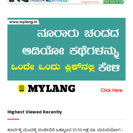
Highest Viewed Recently
ಹಾರ್ದಳ್ಳಿ ಮಂಡಳ್ಳಿ ಸಂಜೀವಿನಿ ಒಕ್ಕೂಟದ 33.50 ಲಕ್ಷ ರೂ. ದುರುಪಯೋಗ –