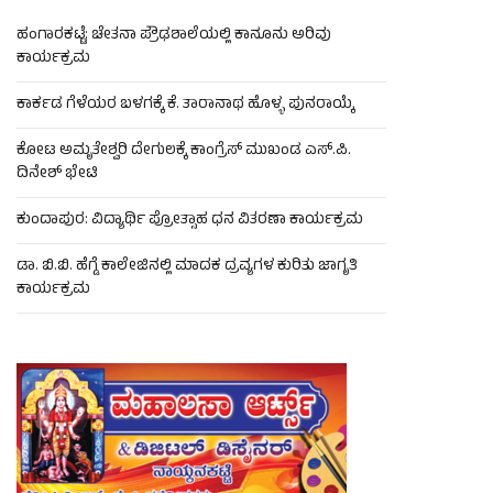
ಹಂಗಾರಕಟ್ಟೆ: ಚೇತನಾ ಪ್ರೌಢಶಾಲೆಯಲ್ಲಿ ಕಾನೂನು ಅರಿವು
ಕಾರ್ಯಕ್ರಮ
ಕಾರ್ಕಡ ಗೆಳೆಯರ ಬಳಗಕ್ಕೆ ಕೆ. ತಾರಾನಾಥ ಹೊಳ್ಳ ಪುನರಾಯ್ಕೆ
ಕೋಟ ಅಮೃತೇಶ್ವರಿ ದೇಗುಲಕ್ಕೆ ಕಾಂಗ್ರೆಸ್ ಮುಖಂಡ ಎಸ್.ಪಿ.
ದಿನೇಶ್ ಭೇಟಿ
ಕುಂದಾಪುರ: ವಿದ್ಯಾರ್ಥಿ ಪ್ರೋತ್ಸಾಹ ಧನ ವಿತರಣಾ ಕಾರ್ಯಕ್ರಮ
ಡಾ. ಬಿ.ಬಿ. ಹೆಗ್ಡೆ ಕಾಲೇಜಿನಲ್ಲಿ ಮಾದಕ ದ್ರವ್ಯಗಳ ಕುರಿತು ಜಾಗೃತಿ
ಕಾರ್ಯಕ್ರಮ