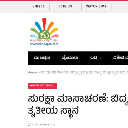
VIDEOS
JOIN US
WATCH LIVE
ಮುಖಪುಟ
ಬೈಂದೂರು
ಸುದ್ದಿ
ವಿಶೇಷ ವ
Home
»
ಸುರಕ್ಷಾ ಮಾಸಾಚರಣೆ: ಬಿದ್ಕಲ್ಕಟ್ಟೆ ಐಟಿಐಗೆ ರಾಜ್ಯ ಮಟ್ಟದಲ್ಲಿ ತೃತೀಯ ಸ
ಊರ್ಮನೆ ಸಮಾಚಾರ
ಸುರಕ್ಷಾ ಮಾಸಾಚರಣೆ: ಬಿದ್ಕಲ್
ತೃತೀಯ ಸ್ಥಾನ
NO COMMENTS