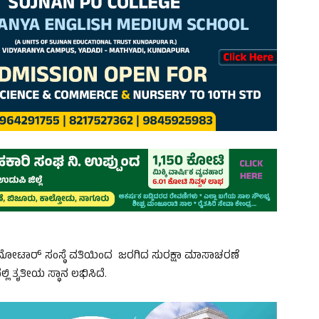
ೋಟಾರ್ ಸಂಸ್ಥೆ ವತಿಯಿಂದ ಜರಗಿದ ಸುರಕ್ಷಾ ಮಾಸಾಚರಣೆ
್ಲಿ ತೃತೀಯ ಸ್ಥಾನ ಲಭಿಸಿದೆ.