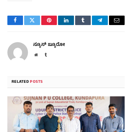
Facebook
Twitter
Pinterest
LinkedIn
Tumblr
Telegram
Email
ನ್ಯೂಸ್ ಬ್ಯೂರೋ
Website
Tumblr
RELATED
POSTS