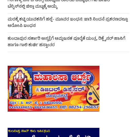
ಗಂಗೊಳ್ಳಿ ಎಸ್‌ವಿ ಆಂಗ್ಲ ಮಾಧ್ಯಮ ಶಾಲೆಯ ವಿದ್ಯಾರ್ಥಿಗಳು ಟೇಬಲ್‌
ಟೆನ್ನಿಸ್‌ನಲ್ಲಿ ಜಿಲ್ಲಾ ಮಟ್ಟಕ್ಕೆ ಆಯ್ಕೆ
ಮರಕ್ಕೆ ಕಟ್ಟಿ ಯುವಕನಿಗೆ ಹಲ್ಲೆ- ಮೂವರ ಬಂಧನ: ಜಾತಿ ನಿಂದನೆ ಪ್ರಕರಣದಲ್ಲೂ
ಆರೋಪಿ ಬಂಧನ
ಕುಂದಾಪುರ ಸರ್ಕಾರಿ ಆಸ್ಪತ್ರೆಗೆ ಆಮ್ಲಜನಕ ಪೂರೈಕೆ ಯಂತ್ರ, ರಿಕ್ಲೈನರ್ ಹಾಸಿಗೆ
ಹಾಗೂ ಗಾಲಿ ಕುರ್ಚಿ ಹಸ್ತಾಂತರ