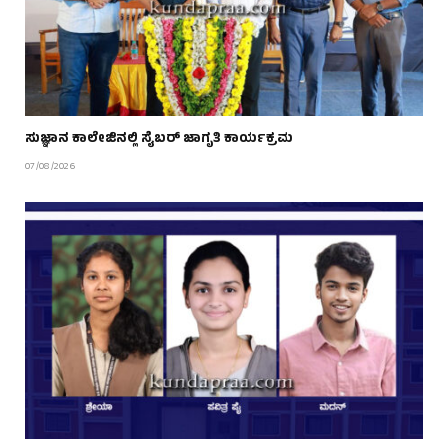
ಸುಜ್ಞಾನ ಕಾಲೇಜಿನಲ್ಲಿ ಸೈಬರ್ ಜಾಗೃತಿ ಕಾರ್ಯಕ್ರಮ
07/08/2026