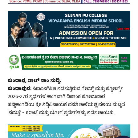
ಕುಂದಾಪ್ರ ಡಾಟ್‌ ಕಾಂ ಸುದ್ದಿ.
ಕುಂದಾಪುರ:
ಸಿಐಎಸ್‌ಸಿಇ ನಡೆಸುತ್ತಿರುವ ಗೇಮ್ಸ್ ಮತ್ತು ಸ್ಪೋರ್ಟ್ಸ್
2026-27ರ ಸ್ಪರ್ಧೆಗಳ ಅಂಗವಾಗಿ ದಿನಾಂಕ ಸೋಮವಾರ
ಹಟ್ಟಿಅಂಗಡಿಯ ಶ್ರೀ ಸಿದ್ಧಿವಿನಾಯಕ ವಸತಿ ಶಾಲೆಯಲ್ಲಿ ವಲಯ ಮಟ್ಟದ
’ಸಮತ್ವ’ – ಕರಾಟೆ ಮತ್ತು ಯೋಗ ಸ್ಪರ್ಧೆಗಳನ್ನು ನಡೆಸಲಾಯಿತು.