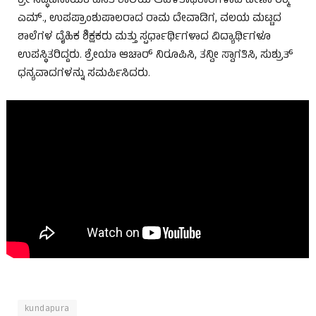
ಶ್ರೀ ಸಿದ್ಧಿವಿನಾಯಕ ವಸತಿ ಶಾಲೆಯ ಆಡಳಿತಾಧಿಕಾರಿಗಳಾದ ವೀಣಾ ರಶ್ಮಿ
ಎಮ್., ಉಪಪ್ರಾಂಶುಪಾಲರಾದ ರಾಮ ದೇವಾಡಿಗ, ವಲಯ ಮಟ್ಟದ
ಶಾಲೆಗಳ ದೈಹಿಕ ಶಿಕ್ಷಕರು ಮತ್ತು ಸ್ಪರ್ಧಾರ್ಥಿಗಳಾದ ವಿದ್ಯಾರ್ಥಿಗಳೂ
ಉಪಸ್ಥಿತರಿದ್ದರು. ಶ್ರೇಯಾ ಆಚಾರ್ ನಿರೂಪಿಸಿ, ತನ್ವೀ ಸ್ವಾಗತಿಸಿ, ಸುಶ್ರುತ್
ಧನ್ಯವಾದಗಳನ್ನು ಸಮರ್ಪಿಸಿದರು.
kundapura