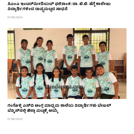
ಸಿಎಂಎ ಇಂಟರ್‌ಮೀಡಿಯಟ್ ಫಲಿತಾಂಶ: ಡಾ. ಬಿ.ಬಿ. ಹೆಗ್ಡೆ ಕಾಲೇಜು
ವಿದ್ಯಾರ್ಥಿಗಳಿಂದ ರಾಷ್ಟ್ರಮಟ್ಟದ ಸಾಧನೆ
07/08/2026
ಗಂಗೊಳ್ಳಿ ಎಸ್‌ವಿ ಆಂಗ್ಲ ಮಾಧ್ಯಮ ಶಾಲೆಯ ವಿದ್ಯಾರ್ಥಿಗಳು ಟೇಬಲ್‌
ಟೆನ್ನಿಸ್‌ನಲ್ಲಿ ಜಿಲ್ಲಾ ಮಟ್ಟಕ್ಕೆ ಆಯ್ಕೆ
07/08/2026