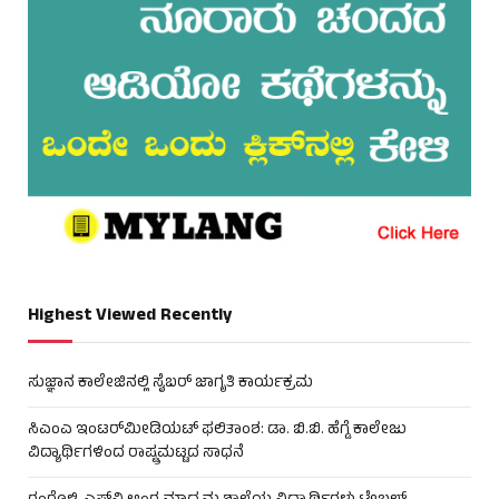
Highest Viewed Recently
ಸುಜ್ಞಾನ ಕಾಲೇಜಿನಲ್ಲಿ ಸೈಬರ್ ಜಾಗೃತಿ ಕಾರ್ಯಕ್ರಮ
ಸಿಎಂಎ ಇಂಟರ್‌ಮೀಡಿಯಟ್ ಫಲಿತಾಂಶ: ಡಾ. ಬಿ.ಬಿ. ಹೆಗ್ಡೆ ಕಾಲೇಜು
ವಿದ್ಯಾರ್ಥಿಗಳಿಂದ ರಾಷ್ಟ್ರಮಟ್ಟದ ಸಾಧನೆ