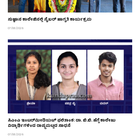
ಸುಜ್ಞಾನ ಕಾಲೇಜಿನಲ್ಲಿ ಸೈಬರ್ ಜಾಗೃತಿ ಕಾರ್ಯಕ್ರಮ
07/08/2026
ಸಿಎಂಎ ಇಂಟರ್‌ಮೀಡಿಯಟ್ ಫಲಿತಾಂಶ: ಡಾ. ಬಿ.ಬಿ. ಹೆಗ್ಡೆ ಕಾಲೇಜು
ವಿದ್ಯಾರ್ಥಿಗಳಿಂದ ರಾಷ್ಟ್ರಮಟ್ಟದ ಸಾಧನೆ
07/08/2026