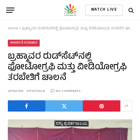
WATCH LIVE
Home
»
ಬ್ರಹ್ಮಾವರ ರುಡ್‌ಸೆಟ್‌ನಲ್ಲಿ ಫೋಟೋಗ್ರಫಿ ಮತ್ತು ವೀಡಿಯೋಗ್ರಫಿ ತರಬೇತಿಗೆ ಚಾಲನೆ
ಊರ್ಮನೆ ಸಮಾಚಾರ
ಬ್ರಹ್ಮಾವರ ರುಡ್‌ಸೆಟ್‌ನಲ್ಲಿ
ಫೋಟೋಗ್ರಫಿ ಮತ್ತು ವೀಡಿಯೋಗ್ರಫಿ
ತರಬೇತಿಗೆ ಚಾಲನೆ
UPDATED:
07/07/2026
NO COMMENTS