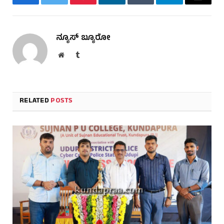
Facebook
Twitter
Pinterest
LinkedIn
Tumblr
Telegram
Email
ನ್ಯೂಸ್ ಬ್ಯೂರೋ
Website
Tumblr
RELATED
POSTS