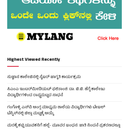
Highest Viewed Recently
ಸುಜ್ಞಾನ ಕಾಲೇಜಿನಲ್ಲಿ ಸೈಬರ್ ಜಾಗೃತಿ ಕಾರ್ಯಕ್ರಮ
ಸಿಎಂಎ ಇಂಟರ್‌ಮೀಡಿಯಟ್ ಫಲಿತಾಂಶ: ಡಾ. ಬಿ.ಬಿ. ಹೆಗ್ಡೆ ಕಾಲೇಜು
ವಿದ್ಯಾರ್ಥಿಗಳಿಂದ ರಾಷ್ಟ್ರಮಟ್ಟದ ಸಾಧನೆ
ಗಂಗೊಳ್ಳಿ ಎಸ್‌ವಿ ಆಂಗ್ಲ ಮಾಧ್ಯಮ ಶಾಲೆಯ ವಿದ್ಯಾರ್ಥಿಗಳು ಟೇಬಲ್‌
ಟೆನ್ನಿಸ್‌ನಲ್ಲಿ ಜಿಲ್ಲಾ ಮಟ್ಟಕ್ಕೆ ಆಯ್ಕೆ
ಮರಕ್ಕೆ ಕಟ್ಟಿ ಯುವಕನಿಗೆ ಹಲ್ಲೆ- ಮೂವರ ಬಂಧನ: ಜಾತಿ ನಿಂದನೆ ಪ್ರಕರಣದಲ್ಲೂ