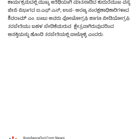
ಕಾರ್ಯಕ್ರಮದಲ್ಲಿ ಮುಖ್ಯ ಅತಿಥಿಯಾಗಿ ಮಾತನಾಡಿದ ಕುದುರೆಮುಖ ವನ್ಯ
ಜೀವಿ ವಿಭಾಗದ ಐ.ಎಫ್.ಎಸ್, ಉಪ- ಅರಣ್ಯ ಸಂರಕ್ಷಣಾಧಿಕಾರಿಗಳಾದ
ಶಿವರಾಮ್ ಎಂ. ಬಾಬು ಅವರು ಫೋಟೋಗ್ರಫಿ ಹಾಗೂ ವೀಡಿಯೋಗ್ರಫಿ
ತರಬೇತಿಯು ಬಹಳ ಬೇಡಿಕೆಯಿರುವ ಕ್ಷೇತ್ರವಾಗಿರುವುದರಿಂದ
ಆಸಕ್ತಿಯನ್ನು ಹೊಂದಿ ತರಬೇತಿಯಲ್ಲಿ ಪಾಲ್ಗೊಳ್ಳಿ ಎಂದರು.