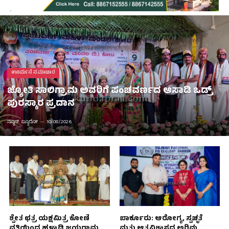
ಊರ್ಮನೆ ಸಮಾಚಾರ
ಜ್ಯೋತಿ ಸಾಲಿಗ್ರಾಮ ಅವರಿಗೆ ಪಂಚವರ್ಣದ ಆಸಾಡಿ ಒಡ್ರ್
ಪುರಸ್ಕಾರ ಪ್ರದಾನ
ನ್ಯೂಸ್ ಬ್ಯೂರೋ
10/08/2026
ಶ್ವೇತ ಛತ್ರ ಯಕ್ಷಮಿತ್ರ ಕೋಣಿ
ಬಾರ್ಕೂರು: ಆರೋಗ್ಯ, ಸ್ವಚ್ಛತೆ
ವತಿಯಿಂದ ಹಳ್ಳಾಡಿ ಜಯರಾಮ
ಮತ್ತು ಆತ್ಮವಿಶ್ವಾಸದ ಅರಿವು