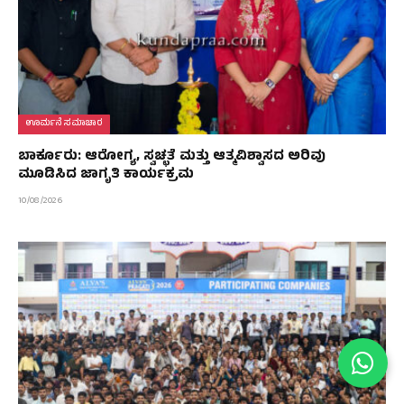
ಊರ್ಮನೆ ಸಮಾಚಾರ
ಬಾರ್ಕೂರು: ಆರೋಗ್ಯ, ಸ್ವಚ್ಛತೆ ಮತ್ತು ಆತ್ಮವಿಶ್ವಾಸದ ಅರಿವು
ಮೂಡಿಸಿದ ಜಾಗೃತಿ ಕಾರ್ಯಕ್ರಮ
10/08/2026