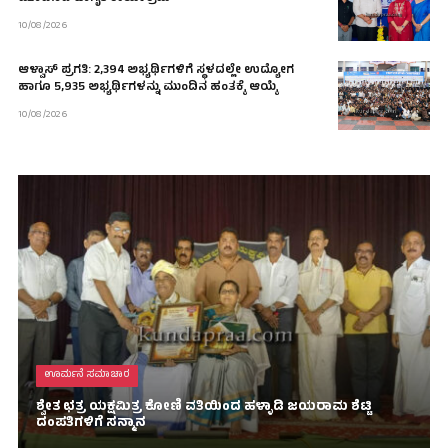
10/08/2026
ಆಳ್ವಾಸ್ ಪ್ರಗತಿ: 2,394 ಅಭ್ಯರ್ಥಿಗಳಿಗೆ ಸ್ಥಳದಲ್ಲೇ ಉದ್ಯೋಗ
ಹಾಗೂ 5,935 ಅಭ್ಯರ್ಥಿಗಳನ್ನು ಮುಂದಿನ ಹಂತಕ್ಕೆ ಆಯ್ಕೆ
10/08/2026
ಊರ್ಮನೆ ಸಮಾಚಾರ
ಶ್ವೇತ ಛತ್ರ ಯಕ್ಷಮಿತ್ರ ಕೋಣಿ ವತಿಯಿಂದ ಹಳ್ಳಾಡಿ ಜಯರಾಮ ಶೆಟ್ಟಿ
ದಂಪತಿಗಳಿಗೆ ಸನ್ಮಾನ