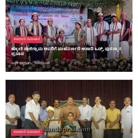
ಊರ್ಮನೆ ಸಮಾಚಾರ
ಜ್ಯೋತಿ ಸಾಲಿಗ್ರಾಮ ಅವರಿಗೆ ಪಂಚವರ್ಣದ ಆಸಾಡಿ ಒಡ್ರ್ ಪುರಸ್ಕಾರ
ಪ್ರದಾನ
ನ್ಯೂಸ್ ಬ್ಯೂರೋ
10/08/2026
ಊರ್ಮನೆ ಸಮಾಚಾರ