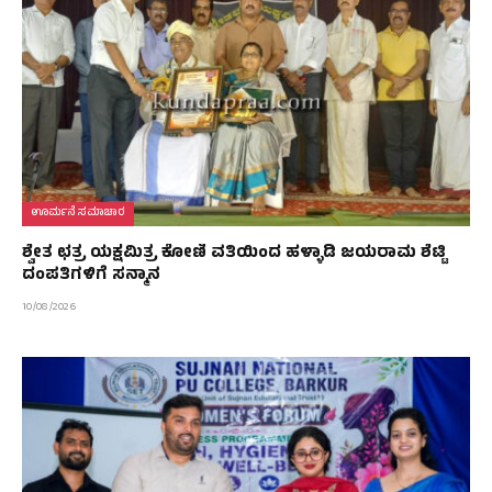
ಊರ್ಮನೆ ಸಮಾಚಾರ
ಶ್ವೇತ ಛತ್ರ ಯಕ್ಷಮಿತ್ರ ಕೋಣಿ ವತಿಯಿಂದ ಹಳ್ಳಾಡಿ ಜಯರಾಮ ಶೆಟ್ಟಿ
ದಂಪತಿಗಳಿಗೆ ಸನ್ಮಾನ
10/08/2026