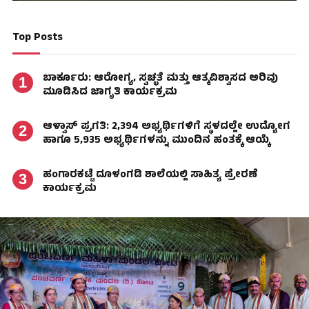
Top Posts
ಬಾರ್ಕೂರು: ಆರೋಗ್ಯ, ಸ್ವಚ್ಛತೆ ಮತ್ತು ಆತ್ಮವಿಶ್ವಾಸದ ಅರಿವು
ಮೂಡಿಸಿದ ಜಾಗೃತಿ ಕಾರ್ಯಕ್ರಮ
ಆಳ್ವಾಸ್ ಪ್ರಗತಿ: 2,394 ಅಭ್ಯರ್ಥಿಗಳಿಗೆ ಸ್ಥಳದಲ್ಲೇ ಉದ್ಯೋಗ
ಹಾಗೂ 5,935 ಅಭ್ಯರ್ಥಿಗಳನ್ನು ಮುಂದಿನ ಹಂತಕ್ಕೆ ಆಯ್ಕೆ
ಹಂಗಾರಕಟ್ಟೆ ದೂಳಂಗಡಿ ಶಾಲೆಯಲ್ಲಿ ಸಾಹಿತ್ಯ ಪ್ರೇರಣೆ
ಕಾರ್ಯಕ್ರಮ