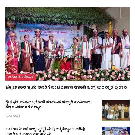
ಊರ್ಮನೆ ಸಮಾಚಾರ
ಜ್ಯೋತಿ ಸಾಲಿಗ್ರಾಮ ಅವರಿಗೆ ಪಂಚವರ್ಣದ ಆಸಾಡಿ ಒಡ್ರ್ ಪುರಸ್ಕಾರ ಪ್ರದಾನ
ಶ್ವೇತ ಛತ್ರ ಯಕ್ಷಮಿತ್ರ ಕೋಣಿ ವತಿಯಿಂದ ಹಳ್ಳಾಡಿ ಜಯರಾಮ
ಶೆಟ್ಟಿ ದಂಪತಿಗಳಿಗೆ ಸನ್ಮಾನ
10/08/2026
ಬಾರ್ಕೂರು: ಆರೋಗ್ಯ, ಸ್ವಚ್ಛತೆ ಮತ್ತು ಆತ್ಮವಿಶ್ವಾಸದ ಅರಿವು
ಮೂಡಿಸಿದ ಜಾಗೃತಿ ಕಾರ್ಯಕ್ರಮ