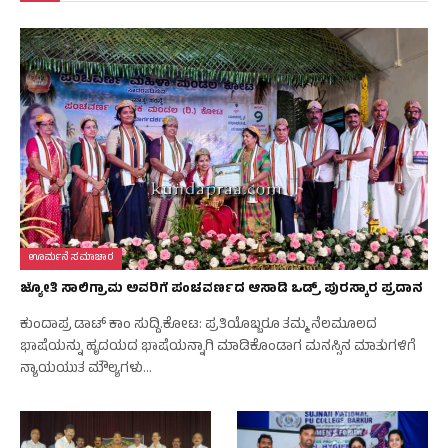
ಊರ್ಮನೆ ಸಮಾಚಾರ
ಜ್ಯೋತಿ ಸಾಲಿಗ್ರಾಮ ಅವರಿಗೆ ಪಂಚವರ್ಣದ ಆಸಾಡಿ ಒಡ್ರ್ ಪುರಸ್ಕಾರ ಪ್ರದಾನ
ಕುಂದಾಪ್ರ ಡಾಟ್‌ ಕಾಂ ಸುದ್ದಿ.ಕೋಟ: ಪ್ರತಿಯೊಬ್ಬರೂ ತಮ್ಮ ನೆಲಮೂಲದ
ಭಾಷೆಯನ್ನು ಹೃದಯದ ಭಾಷೆಯನ್ನಾಗಿ ಮಾಡಿಕೊಂಡಾಗ ಮನಸ್ಸಿನ ಮಾತುಗಳಿಗೆ
ನ್ಯಾಯಯುತ ಮೌಲ್ಯಗಳು…