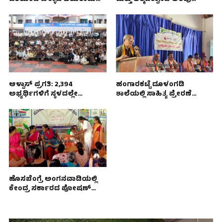
ಶೆಟ್ಟಿ ದಂಪತಿಗಳಿಗೆ ಸನ್ಮಾನ
ಮೂಡಿಸಿದ ಜಾಗೃತಿ ಕಾರ್ಯಕ್ರಮ
ಆಳ್ವಾಸ್ ಪ್ರಗತಿ: 2,394
ಹಂಗಾರಕಟ್ಟೆ ದೂಳಂಗಡಿ
ಅಭ್ಯರ್ಥಿಗಳಿಗೆ ಸ್ಥಳದಲ್ಲೇ
ಶಾಲೆಯಲ್ಲಿ ಸಾಹಿತ್ಯ ಪ್ರೇರಣೆ
ಉದ್ಯೋಗ ಹಾಗೂ 5,935
ಕಾರ್ಯಕ್ರಮ
ಅಭ್ಯರ್ಥಿಗಳನ್ನು ಮುಂದಿನ ಹಂತಕ್ಕೆ
ಆಯ್ಕೆ
ಹೊಸಬೆಂಗ್ರೆ ಅಂಗನವಾಡಿಯಲ್ಲಿ
ಕೇಂದ್ರ ಸರ್ಕಾರದ ಪೋಷಣ್
ಅಭಿಯಾನ