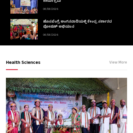
ಕಾರ್ಯಕ್ರಮ
08/08/2026
ಹೊಸಬೆಂಗ್ರೆ ಅಂಗನವಾಡಿಯಲ್ಲಿ ಕೇಂದ್ರ ಸರ್ಕಾರದ
ಪೋಷಣ್ ಅಭಿಯಾನ
08/08/2026
Health Sciences
View More