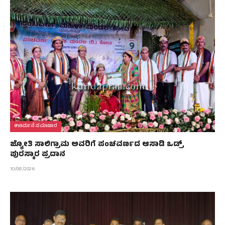
ಊರ್ಮನೆ ಸಮಾಚಾರ
ಜ್ಯೋತಿ ಸಾಲಿಗ್ರಾಮ ಅವರಿಗೆ ಪಂಚವರ್ಣದ ಆಸಾಡಿ ಒಡ್ರ್
ಪುರಸ್ಕಾರ ಪ್ರದಾನ
10/08/2026