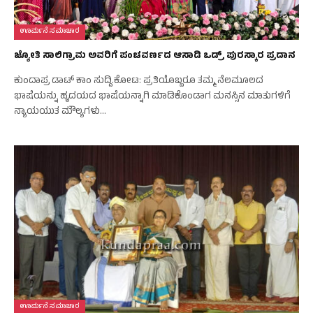
ಊರ್ಮನೆ ಸಮಾಚಾರ
ಜ್ಯೋತಿ ಸಾಲಿಗ್ರಾಮ ಅವರಿಗೆ ಪಂಚವರ್ಣದ ಆಸಾಡಿ ಒಡ್ರ್ ಪುರಸ್ಕಾರ ಪ್ರದಾನ
ಕುಂದಾಪ್ರ ಡಾಟ್‌ ಕಾಂ ಸುದ್ದಿ.ಕೋಟ: ಪ್ರತಿಯೊಬ್ಬರೂ ತಮ್ಮ ನೆಲಮೂಲದ
ಭಾಷೆಯನ್ನು ಹೃದಯದ ಭಾಷೆಯನ್ನಾಗಿ ಮಾಡಿಕೊಂಡಾಗ ಮನಸ್ಸಿನ ಮಾತುಗಳಿಗೆ
ನ್ಯಾಯಯುತ ಮೌಲ್ಯಗಳು…
ಊರ್ಮನೆ ಸಮಾಚಾರ