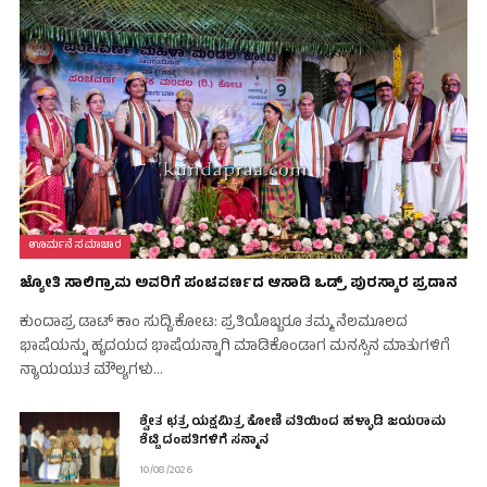
ಊರ್ಮನೆ ಸಮಾಚಾರ
ಜ್ಯೋತಿ ಸಾಲಿಗ್ರಾಮ ಅವರಿಗೆ ಪಂಚವರ್ಣದ ಆಸಾಡಿ ಒಡ್ರ್ ಪುರಸ್ಕಾರ ಪ್ರದಾನ
ಕುಂದಾಪ್ರ ಡಾಟ್‌ ಕಾಂ ಸುದ್ದಿ.ಕೋಟ: ಪ್ರತಿಯೊಬ್ಬರೂ ತಮ್ಮ ನೆಲಮೂಲದ
ಭಾಷೆಯನ್ನು ಹೃದಯದ ಭಾಷೆಯನ್ನಾಗಿ ಮಾಡಿಕೊಂಡಾಗ ಮನಸ್ಸಿನ ಮಾತುಗಳಿಗೆ
ನ್ಯಾಯಯುತ ಮೌಲ್ಯಗಳು…
ಶ್ವೇತ ಛತ್ರ ಯಕ್ಷಮಿತ್ರ ಕೋಣಿ ವತಿಯಿಂದ ಹಳ್ಳಾಡಿ ಜಯರಾಮ
ಶೆಟ್ಟಿ ದಂಪತಿಗಳಿಗೆ ಸನ್ಮಾನ
10/08/2026