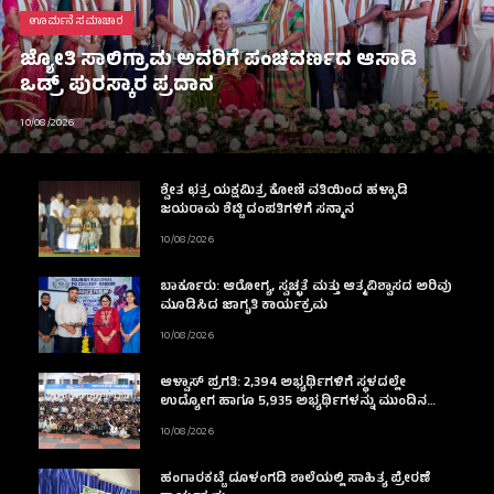
ಊರ್ಮನೆ ಸಮಾಚಾರ
ಜ್ಯೋತಿ ಸಾಲಿಗ್ರಾಮ ಅವರಿಗೆ ಪಂಚವರ್ಣದ ಆಸಾಡಿ
ಒಡ್ರ್ ಪುರಸ್ಕಾರ ಪ್ರದಾನ
10/08/2026
ಶ್ವೇತ ಛತ್ರ ಯಕ್ಷಮಿತ್ರ ಕೋಣಿ ವತಿಯಿಂದ ಹಳ್ಳಾಡಿ
ಜಯರಾಮ ಶೆಟ್ಟಿ ದಂಪತಿಗಳಿಗೆ ಸನ್ಮಾನ
10/08/2026
ಬಾರ್ಕೂರು: ಆರೋಗ್ಯ, ಸ್ವಚ್ಛತೆ ಮತ್ತು ಆತ್ಮವಿಶ್ವಾಸದ ಅರಿವು
ಮೂಡಿಸಿದ ಜಾಗೃತಿ ಕಾರ್ಯಕ್ರಮ
10/08/2026
ಆಳ್ವಾಸ್ ಪ್ರಗತಿ: 2,394 ಅಭ್ಯರ್ಥಿಗಳಿಗೆ ಸ್ಥಳದಲ್ಲೇ
ಉದ್ಯೋಗ ಹಾಗೂ 5,935 ಅಭ್ಯರ್ಥಿಗಳನ್ನು ಮುಂದಿನ
ಹಂತಕ್ಕೆ ಆಯ್ಕೆ
10/08/2026
ಹಂಗಾರಕಟ್ಟೆ ದೂಳಂಗಡಿ ಶಾಲೆಯಲ್ಲಿ ಸಾಹಿತ್ಯ ಪ್ರೇರಣೆ