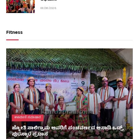
08/08/2026
Fitness
ಊರ್ಮನೆ ಸಮಾಚಾರ
ಜ್ಯೋತಿ ಸಾಲಿಗ್ರಾಮ ಅವರಿಗೆ ಪಂಚವರ್ಣದ ಆಸಾಡಿ ಒಡ್ರ್
ಪುರಸ್ಕಾರ ಪ್ರದಾನ