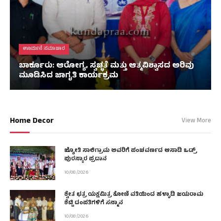
ಊರ್ಮನೆ ಸಮಾಚಾರ
ಬಾರ್ಕೂರು: ಆರೋಗ್ಯ, ಸ್ವಚ್ಛತೆ ಮತ್ತು ಆತ್ಮವಿಶ್ವಾಸದ ಅರಿವು
ಮೂಡಿಸಿದ ಜಾಗೃತಿ ಕಾರ್ಯಕ್ರಮ
Home Decor
View More
ಜ್ಯೋತಿ ಸಾಲಿಗ್ರಾಮ ಅವರಿಗೆ ಪಂಚವರ್ಣದ ಆಸಾಡಿ ಒಡ್ರ್
ಪುರಸ್ಕಾರ ಪ್ರದಾನ
10/08/2026
ಶ್ವೇತ ಛತ್ರ ಯಕ್ಷಮಿತ್ರ ಕೋಣಿ ವತಿಯಿಂದ ಹಳ್ಳಾಡಿ ಜಯರಾಮ
ಶೆಟ್ಟಿ ದಂಪತಿಗಳಿಗೆ ಸನ್ಮಾನ
10/08/2026