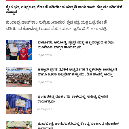
ಶ್ವೇತ ಛತ್ರ ಯಕ್ಷಮಿತ್ರ ಕೋಣಿ ವತಿಯಿಂದ ಹಳ್ಳಾಡಿ ಜಯರಾಮ ಶೆಟ್ಟಿ ದಂಪತಿಗಳಿಗೆ
ಸನ್ಮಾನ
ಕುಂದಾಪ್ರ ಡಾಟ್‌ ಕಾಂ ಸುದ್ದಿ.ಕುಂದಾಪುರ: ಶ್ವೇತ ಛತ್ರ ಯಕ್ಷಮಿತ್ರ ಕೋಣಿ
ವತಿಯಿಂದ ಕೋಟೇಶ್ವರ ಯುವ ಮೆರಿಡಿಯನ್ ಗ್ರಾಮಿ ಮಿನಿ ಹಾಲ್‌ನಲ್ಲಿ…
ಬಾರ್ಕೂರು: ಆರೋಗ್ಯ, ಸ್ವಚ್ಛತೆ ಮತ್ತು ಆತ್ಮವಿಶ್ವಾಸದ ಅರಿವು
ಮೂಡಿಸಿದ ಜಾಗೃತಿ ಕಾರ್ಯಕ್ರಮ
10/08/2026
ಆಳ್ವಾಸ್ ಪ್ರಗತಿ: 2,394 ಅಭ್ಯರ್ಥಿಗಳಿಗೆ ಸ್ಥಳದಲ್ಲೇ ಉದ್ಯೋಗ
ಹಾಗೂ 5,935 ಅಭ್ಯರ್ಥಿಗಳನ್ನು ಮುಂದಿನ ಹಂತಕ್ಕೆ ಆಯ್ಕೆ
10/08/2026
ಹಂಗಾರಕಟ್ಟೆ ದೂಳಂಗಡಿ ಶಾಲೆಯಲ್ಲಿ ಸಾಹಿತ್ಯ ಪ್ರೇರಣೆ
ಕಾರ್ಯಕ್ರಮ
08/08/2026
ಹೊಸಬೆಂಗ್ರೆ ಅಂಗನವಾಡಿಯಲ್ಲಿ ಕೇಂದ್ರ ಸರ್ಕಾರದ ಪೋಷಣ್
ಅಭಿಯಾನ