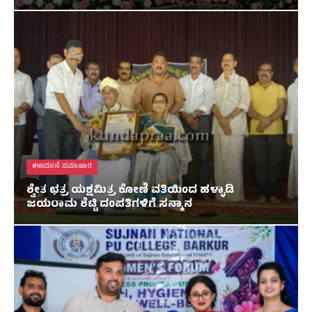
ಊರ್ಮನೆ ಸಮಾಚಾರ
ಶ್ವೇತ ಛತ್ರ ಯಕ್ಷಮಿತ್ರ ಕೋಣಿ ವತಿಯಿಂದ ಹಳ್ಳಾಡಿ
ಜಯರಾಮ ಶೆಟ್ಟಿ ದಂಪತಿಗಳಿಗೆ ಸನ್ಮಾನ