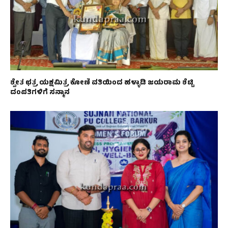
ಶ್ವೇತ ಛತ್ರ ಯಕ್ಷಮಿತ್ರ ಕೋಣಿ ವತಿಯಿಂದ ಹಳ್ಳಾಡಿ ಜಯರಾಮ ಶೆಟ್ಟಿ
ದಂಪತಿಗಳಿಗೆ ಸನ್ಮಾನ