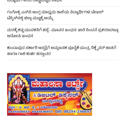
ವಿದ್ಯಾರ್ಥಿಗಳಿಂದ ರಾಷ್ಟ್ರಮಟ್ಟದ ಸಾಧನೆ
ಗಂಗೊಳ್ಳಿ ಎಸ್‌ವಿ ಆಂಗ್ಲ ಮಾಧ್ಯಮ ಶಾಲೆಯ ವಿದ್ಯಾರ್ಥಿಗಳು ಟೇಬಲ್‌
ಟೆನ್ನಿಸ್‌ನಲ್ಲಿ ಜಿಲ್ಲಾ ಮಟ್ಟಕ್ಕೆ ಆಯ್ಕೆ
ಮರಕ್ಕೆ ಕಟ್ಟಿ ಯುವಕನಿಗೆ ಹಲ್ಲೆ- ಮೂವರ ಬಂಧನ: ಜಾತಿ ನಿಂದನೆ ಪ್ರಕರಣದಲ್ಲೂ
ಆರೋಪಿ ಬಂಧನ
ಕುಂದಾಪುರ ಸರ್ಕಾರಿ ಆಸ್ಪತ್ರೆಗೆ ಆಮ್ಲಜನಕ ಪೂರೈಕೆ ಯಂತ್ರ, ರಿಕ್ಲೈನರ್ ಹಾಸಿಗೆ
ಹಾಗೂ ಗಾಲಿ ಕುರ್ಚಿ ಹಸ್ತಾಂತರ