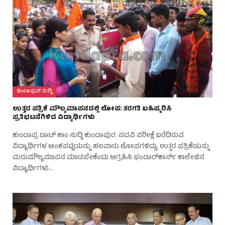
ಕುಂದಾಪ್ರದ್ ಸುದ್ಧಿ
ಉತ್ತರ ಪತ್ರಿಕೆ ಮೌಲ್ಯಮಾಪನದಲ್ಲಿ ಲೋಪ: ತರಗತಿ ಬಹಿಷ್ಕರಿಸಿ
ಪ್ರತಿಭಟನೆಗಿಳಿದ ವಿದ್ಯಾರ್ಥಿಗಳು
ಕುಂದಾಪ್ರ ಡಾಟ್ ಕಾಂ ಸುದ್ದಿ ಕುಂದಾಪುರ: ಪದವಿ ಪರೀಕ್ಷೆ ಬರೆದಿರುವ
ವಿದ್ಯಾರ್ಥಿಗಳ ಅಂಕಪಟ್ಟಿಯನ್ನು ಹಲವಾರು ಲೋಪಗಳಿದ್ದು, ಉತ್ತರ ಪತ್ರಿಕೆಯನ್ನು
ಮರುಮೌಲ್ಯಮಾಪನ ಮಾಡಬೇಕೆಂದು ಆಗ್ರಹಿಸಿ ಭಂಡಾರ್‌ಕಾರ್ಸ್ ಕಾಲೇಜಿನ
ವಿದ್ಯಾರ್ಥಿಗಳು…