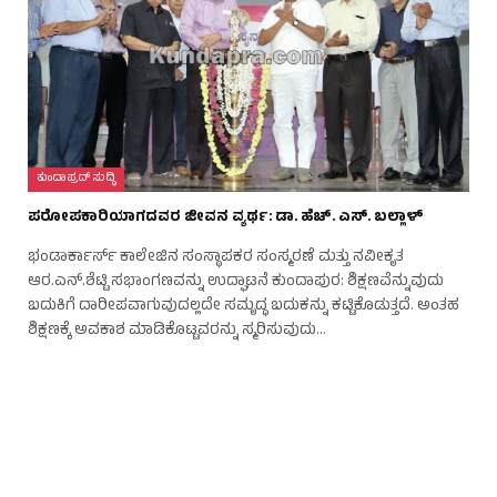
ಕುಂದಾಪ್ರದ್ ಸುದ್ಧಿ
ಪರೋಪಕಾರಿಯಾಗದವರ ಜೀವನ ವ್ಯರ್ಥ: ಡಾ. ಹೆಚ್. ಎಸ್. ಬಲ್ಲಾಳ್
ಭಂಡಾರ್ಕಾರ್ಸ್ ಕಾಲೇಜಿನ ಸಂಸ್ಥಾಪಕರ ಸಂಸ್ಮರಣೆ ಮತ್ತು ನವೀಕೃತ
ಆರ.ಎನ್.ಶೆಟ್ಟಿ ಸಭಾಂಗಣವನ್ನು ಉದ್ಘಾಟನೆ ಕುಂದಾಪುರ: ಶಿಕ್ಷಣವೆನ್ನುವುದು
ಬದುಕಿಗೆ ದಾರೀಪವಾಗುವುದಲ್ಲದೇ ಸಮೃದ್ಧ ಬದುಕನ್ನು ಕಟ್ಟಿಕೊಡುತ್ತದೆ. ಅಂತಹ
ಶಿಕ್ಷಣಕ್ಕೆ ಅವಕಾಶ ಮಾಡಿಕೊಟ್ಟವರನ್ನು ಸ್ಮರಿಸುವುದು…