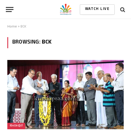
WATCH LIVE
Home
»
BCK
BROWSING:
BCK
ಕುಂದಾಪುರ