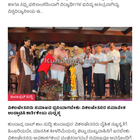
ಹಾಗೂ ತಪ್ಪು ಫಲಿತಾಂಶದಿಂದಾಗಿ ವಿದ್ಯಾರ್ಥಿಗಳ ಭವಿಷ್ಯ ಅತಂತ್ರವಾಗಿದ್ದು,
ವಿಶ್ವವಿದ್ಯಾನಿಲಯ ಈ…
ಕುಂದಾಪ್ರದ್ ಸುದ್ಧಿ
ವಿಕಲಚೇತನರು ಸಮಾಜದ ಧ್ವನಿಯಾಗಬೇಕು: ವಿಕಲಚೇತನರ ಸಮಾವೇಶ
ಉದ್ಘಾಟಿಸಿ ಕಾರ್ತಿಕೇಯ ಮಧ್ಯಸ್ಥ
ಕುಂದಾಪ್ರ ಡಾಟ್ ಕಾಂ ಸುದ್ದಿ. ಕುಂದಾಪುರ: ವಿಕಲಚೇತನರು ದೈಹಿಕ ನ್ಯೂನ್ಯತೆಗೆ
ಹಿಂಜರಿಯದೇ, ಮಾನಸಿಕ ಕೀಳರಿಮೆಯನ್ನು ಬಿಟ್ಟು ಮುಖ್ಯವಾಹಿನಿಗೆ ಬರಬೇಕು.
ವಿಕಲಚೇತನರು ಅವಕಾಶಗಳಿಂದ ವಂಚಿತರಾಗದಂತೆ ಸಮಾಜವೂ ಅವರೊಂದಿಗೆ