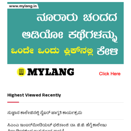
Highest Viewed Recently
ಸುಜ್ಞಾನ ಕಾಲೇಜಿನಲ್ಲಿ ಸೈಬರ್ ಜಾಗೃತಿ ಕಾರ್ಯಕ್ರಮ
ಸಿಎಂಎ ಇಂಟರ್‌ಮೀಡಿಯಟ್ ಫಲಿತಾಂಶ: ಡಾ. ಬಿ.ಬಿ. ಹೆಗ್ಡೆ ಕಾಲೇಜು