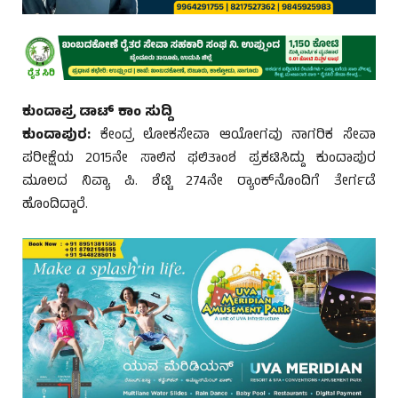
ಕುಂದಾಪ್ರ ಡಾಟ್ ಕಾಂ ಸುದ್ದಿ
ಕುಂದಾಪುರ:
ಕೇಂದ್ರ ಲೋಕಸೇವಾ ಆಯೋಗವು ನಾಗರಿಕ ಸೇವಾ
ಪರೀಕ್ಷೆಯ 2015ನೇ ಸಾಲಿನ ಫಲಿತಾಂಶ ಪ್ರಕಟಿಸಿದ್ದು ಕುಂದಾಪುರ
ಮೂಲದ ನಿವ್ಯಾ ಪಿ. ಶೆಟ್ಟಿ 274ನೇ ರ‍್ಯಾಂಕ್‌ನೊಂದಿಗೆ ತೇರ್ಗಡೆ
ಹೊಂದಿದ್ದಾರೆ.