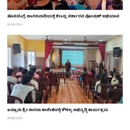
ಹೊಸಬೆಂಗ್ರೆ ಅಂಗನವಾಡಿಯಲ್ಲಿ ಕೇಂದ್ರ ಸರ್ಕಾರದ ಪೋಷಣ್ ಅಭಿಯಾನ
08/08/2026
ಬಸ್ರೂರು ಶ್ರೀ ಶಾರದಾ ಕಾಲೇಜಿನಲ್ಲಿ ಕೌಶಲ್ಯ ಅಭಿವೃದ್ಧಿ ಕಾರ್ಯಕ್ರಮ
08/08/2026