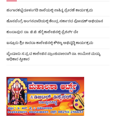
ಹಂಗಾರಕಟ್ಟೆ ದೂಳಂಗಡಿ ಶಾಲೆಯಲ್ಲಿ ಸಾಹಿತ್ಯ ಪ್ರೇರಣೆ ಕಾರ್ಯಕ್ರಮ
ಹೊಸಬೆಂಗ್ರೆ ಅಂಗನವಾಡಿಯಲ್ಲಿ ಕೇಂದ್ರ ಸರ್ಕಾರದ ಪೋಷಣ್ ಅಭಿಯಾನ
ಕುಂದಾಪುರ: ಡಾ. ಬಿ.ಬಿ. ಹೆಗ್ಡೆ ಕಾಲೇಜಿನಲ್ಲಿ ಫ್ರೆಶರ್ಸ್ ಡೇ
ಬಸ್ರೂರು ಶ್ರೀ ಶಾರದಾ ಕಾಲೇಜಿನಲ್ಲಿ ಕೌಶಲ್ಯ ಅಭಿವೃದ್ಧಿ ಕಾರ್ಯಕ್ರಮ
ಬೈಂದೂರು ಸ.ಪ್ರ.ದ ಕಾಲೇಜಿನ ಪ್ರಾಂಶುಪಾಲರಾಗಿ ಡಾ. ಉಮೇಶ ಮಯ್ಯ
ಅಧಿಕಾರ ಸ್ವೀಕಾರ