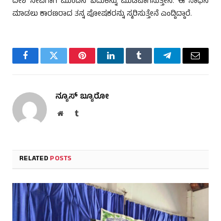
ದೇಶ ಸೇವೆಗಾಗಿ ಮುಂದಿನ ಬದುಕನ್ನು ಮುಡಿಪಾಗಿಸುತ್ತೇನೆ. ಈ ಸಾಧನೆ
ಮಾಡಲು ಕಾರಣರಾದ ತನ್ನ ಪೋಷಕರನ್ನು ಸ್ಮರಿಸುತ್ತೇನೆ ಎಂದ್ದಿದ್ದಾರೆ.
Facebook
Twitter
Pinterest
LinkedIn
Tumblr
Telegram
Email
ನ್ಯೂಸ್ ಬ್ಯೂರೋ
Website
Tumblr
RELATED
POSTS