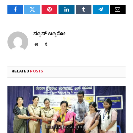
Facebook
Twitter
Pinterest
LinkedIn
Tumblr
Telegram
Email
ನ್ಯೂಸ್ ಬ್ಯೂರೋ
Website
Tumblr
RELATED
POSTS