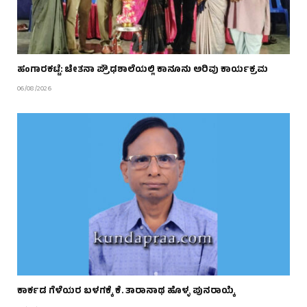
ಹಂಗಾರಕಟ್ಟೆ: ಚೇತನಾ ಪ್ರೌಢಶಾಲೆಯಲ್ಲಿ ಕಾನೂನು ಅರಿವು ಕಾರ್ಯಕ್ರಮ
06/08/2026
ಕಾರ್ಕಡ ಗೆಳೆಯರ ಬಳಗಕ್ಕೆ ಕೆ. ತಾರಾನಾಥ ಹೊಳ್ಳ ಪುನರಾಯ್ಕೆ