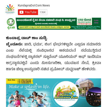
ಕುಂದಾಪ್ರ ಡಾಟ್ ಕಾಂ ಸುದ್ದಿ.
ಬೈಂದೂರು:
ಜಾತಿ, ಧರ್ಮ, ಲಿಂಗ ಭೇಧಗಳಿಲ್ಲದೇ ಎಲ್ಲರೂ ಸಮಾನರು
ಎಂಬ ನೆಲೆಯಲ್ಲಿ ಸಂವಿಧಾನದ ಆಶಯದಂತೆ ನಡೆಯುತ್ತಿರುವ
ಸಂಘಟನೆಗಳಲ್ಲಿ ನ್ಯಾಶನಲ್ ಸ್ಟೂಡೆಂಟ್ ಯೂನಿಯನ್ ಆಫ್ ಇಂಡಿಯಾ
ಅಗ್ರಸ್ಥಾನದಲ್ಲಿದೆ ಎಂದು ಮೀನುಗಾರಿಕಾ, ಯುವಜನ ಸೇವೆ, ಕ್ರೀಡಾ
ಹಾಗೂ ಜಿಲ್ಲಾ ಉಸ್ತುವಾರಿ ಸಚಿವ ಪ್ರಮೋದ್ ಮಧ್ವರಾಜ್ ಹೇಳಿದರು.