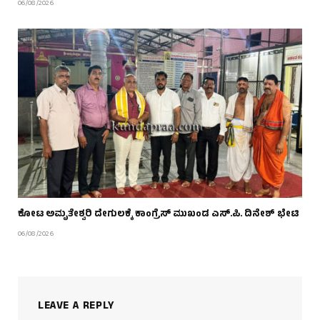
06/08/2026
ಕೋಟ ಅಮೃತೇಶ್ವರಿ ದೇಗುಲಕ್ಕೆ ಕಾಂಗ್ರೆಸ್ ಮುಖಂಡ ಎಸ್.ಪಿ. ದಿನೇಶ್ ಭೇಟಿ
06/08/2026
LEAVE A REPLY