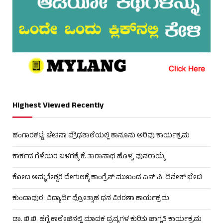
Highest Viewed Recently
ಹಂಗಾರಕಟ್ಟೆ: ಚೇತನಾ ಪ್ರೌಢಶಾಲೆಯಲ್ಲಿ ಕಾನೂನು ಅರಿವು ಕಾರ್ಯಕ್ರಮ
ಕಾರ್ಕಡ ಗೆಳೆಯರ ಬಳಗಕ್ಕೆ ಕೆ. ತಾರಾನಾಥ ಹೊಳ್ಳ ಪುನರಾಯ್ಕೆ
ಕೋಟ ಅಮೃತೇಶ್ವರಿ ದೇಗುಲಕ್ಕೆ ಕಾಂಗ್ರೆಸ್ ಮುಖಂಡ ಎಸ್.ಪಿ. ದಿನೇಶ್ ಭೇಟಿ
ಕುಂದಾಪುರ: ವಿದ್ಯಾರ್ಥಿ ಪ್ರೋತ್ಸಾಹ ಧನ ವಿತರಣಾ ಕಾರ್ಯಕ್ರಮ
ಡಾ. ಬಿ.ಬಿ. ಹೆಗ್ಡೆ ಕಾಲೇಜಿನಲ್ಲಿ ಮಾದಕ ದ್ರವ್ಯಗಳ ಕುರಿತು ಜಾಗೃತಿ ಕಾರ್ಯಕ್ರಮ