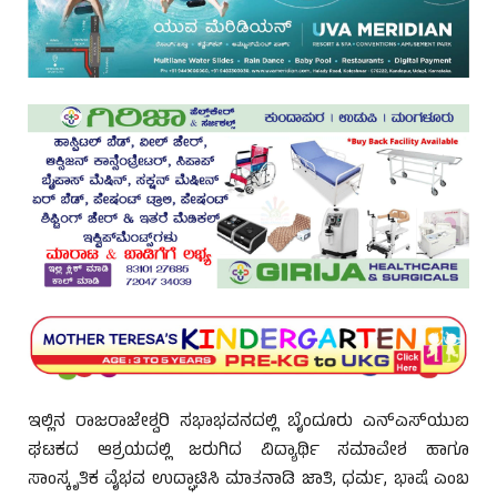
ಇಲ್ಲಿನ ರಾಜರಾಜೇಶ್ವರಿ ಸಭಾಭವನದಲ್ಲಿ ಬೈಂದೂರು ಎನ್‌ಎಸ್‌ಯುಐ
ಘಟಕದ ಆಶ್ರಯದಲ್ಲಿ ಜರುಗಿದ ವಿದ್ಯಾರ್ಥಿ ಸಮಾವೇಶ ಹಾಗೂ
ಸಾಂಸ್ಕೃತಿಕ ವೈಭವ ಉದ್ಘಾಟಿಸಿ ಮಾತನಾಡಿ ಜಾತಿ, ಧರ್ಮ, ಭಾಷೆ ಎಂಬ