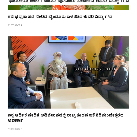
ಗಡಿ ಭದ್ರತಾ ಪಡೆ ಸೇರಿದ ಬೈಂದೂರು ಏಳಜಿತದ ಕುವರಿ ವಿದ್ಯಾ ಗೌಡ
31/03/2021
ವಿಶ್ವ ಆರ್ಥಿಕ ವೇದಿಕೆ ಅಧಿವೇಶನದಲ್ಲಿ ರಾಜ್ಯ ತಂಡದ ಜತೆ ಕಿರಿಮಂಜೇಶ್ವರದ
ಅಪರ್ಣಾ
23/01/2020