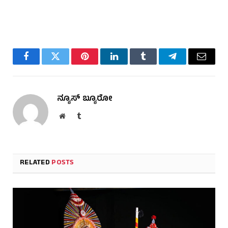
Facebook
Twitter
Pinterest
LinkedIn
Tumblr
Telegram
Email
ನ್ಯೂಸ್ ಬ್ಯೂರೋ
Website
Tumblr
RELATED
POSTS