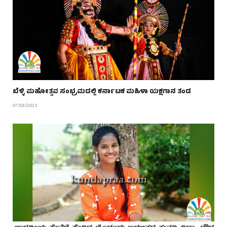
ಬೆಳ್ಳಿ ಮಹೋತ್ಸವ ಸಂಭ್ರಮದಲ್ಲಿ ಕರ್ನಾಟಕ ಮಹಿಳಾ ಯಕ್ಷಗಾನ ತಂಡ
07/03/2023