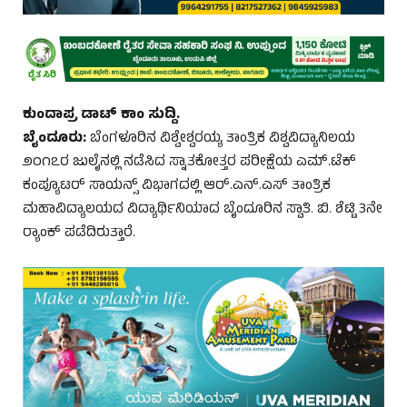
ಕುಂದಾಪ್ರ ಡಾಟ್ ಕಾಂ ಸುದ್ದಿ.
ಬೈಂದೂರು:
ಬೆಂಗಳೂರಿನ ವಿಶ್ವೇಶ್ವರಯ್ಯ ತಾಂತ್ರಿಕ ವಿಶ್ವವಿದ್ಯಾನಿಲಯ
೨೦೧೭ರ ಜುಲೈನಲ್ಲಿ ನಡೆಸಿದ ಸ್ನಾತಕೋತ್ತರ ಪರೀಕ್ಷೆಯ ಎಮ್.ಟೆಕ್
ಕಂಪ್ಯೂಟರ್ ಸಾಯನ್ಸ್ ವಿಭಾಗದಲ್ಲಿ ಆರ್.ಎನ್.ಎಸ್ ತಾಂತ್ರಿಕ
ಮಹಾವಿದ್ಯಾಲಯದ ವಿದ್ಯಾರ್ಥಿನಿಯಾದ ಬೈಂದೂರಿನ ಸ್ವಾತಿ. ಬಿ. ಶೆಟ್ಟಿ 3ನೇ
ರ‍್ಯಾಂಕ್ ಪಡೆದಿರುತ್ತಾರೆ.