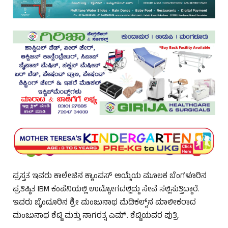
ಪ್ರಸ್ತತ ಇವರು ಕಾಲೇಜಿನ ಕ್ಯಾಂಪಸ್ ಆಯ್ಕೆಯ ಮೂಲಕ ಬೆಂಗಳೂರಿನ
ಪ್ರತಿಷ್ಠಿತ IBM ಕಂಪೆನಿಯಲ್ಲಿ ಉದ್ಯೋಗದಲ್ಲಿದ್ದು ಸೇವೆ ಸಲ್ಲಿಸುತ್ತಿದ್ದಾರೆ.
ಇವರು ಬೈಂದೂರಿನ ಶ್ರೀ ಮಂಜುನಾಥ ಮೆಡಿಕಲ್ಸ್‌ನ ಮಾಲೀಕರಾದ
ಮಂಜುನಾಥ ಶೆಟ್ಟಿ ಮತ್ತು ನಾಗರತ್ನ ಎಮ್. ಶೆಟ್ಟಿಯವರ ಪುತ್ರಿ.