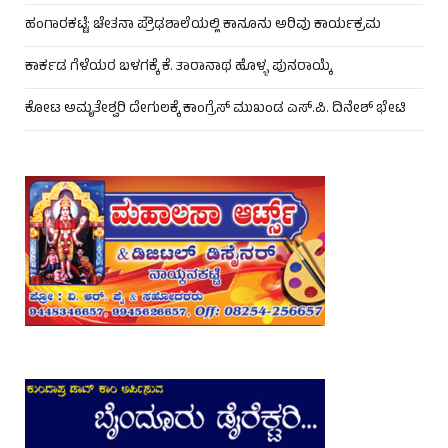
ಹಂಗಾರಕಟ್ಟೆ: ಚೇತನಾ ಪ್ರೌಢಶಾಲೆಯಲ್ಲಿ ಕಾನೂನು ಅರಿವು ಕಾರ್ಯಕ್ರಮ
ಕಾರ್ಕಡ ಗೆಳೆಯರ ಬಳಗಕ್ಕೆ ಕೆ. ತಾರಾನಾಥ ಹೊಳ್ಳ ಪುನರಾಯ್ಕೆ
ಕೋಟ ಅಮೃತೇಶ್ವರಿ ದೇಗುಲಕ್ಕೆ ಕಾಂಗ್ರೆಸ್ ಮುಖಂಡ ಎಸ್.ಪಿ. ದಿನೇಶ್ ಭೇಟಿ