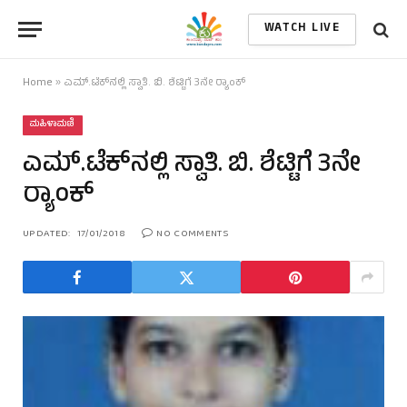
WATCH LIVE
Home
»
ಎಮ್.ಟೆಕ್‌ನಲ್ಲಿ ಸ್ವಾತಿ. ಬಿ. ಶೆಟ್ಟಿಗೆ 3ನೇ ರ‍್ಯಾಂಕ್
ಮಹಿಳಾಮಣಿ
ಎಮ್.ಟೆಕ್‌ನಲ್ಲಿ ಸ್ವಾತಿ. ಬಿ. ಶೆಟ್ಟಿಗೆ 3ನೇ
ರ‍್ಯಾಂಕ್
UPDATED:
17/01/2018
NO COMMENTS