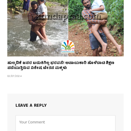
ಹುಲ್ಕಡಿಕೆ ಜನರ ಬದುಕಿಗಿಲ್ಲ ಭರವಸೆ! ಅಪಾಯಕಾರಿ ಹೊಳೆದಾಟಿ ಶಿಕ್ಷಣ
ಪಡೆಯುತ್ತಿರುವ ವಿಶೇಷ ಚೇತನ ಮಕ್ಕಳು
02/07/2024
LEAVE A REPLY