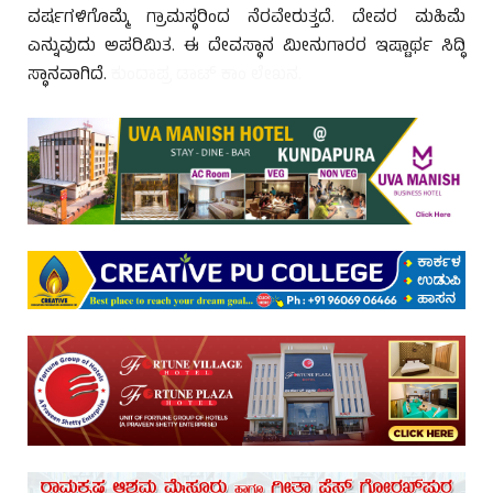
ವರ್ಷಗಳಿಗೊಮ್ಮೆ ಗ್ರಾಮಸ್ಥರಿಂದ ನೆರವೇರುತ್ತದೆ. ದೇವರ ಮಹಿಮೆ
ಎನ್ನುವುದು ಅಪರಿಮಿತ. ಈ ದೇವಸ್ಥಾನ ಮೀನುಗಾರರ ಇಷ್ಟಾರ್ಥ ಸಿದ್ಧಿ
ಸ್ಥಾನವಾಗಿದೆ.
ಕುಂದಾಪ್ರ ಡಾಟ್ ಕಾಂ ಲೇಖನ.