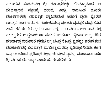
ಸಮುದ್ರದ ಸಂಗಮದಲ್ಲಿ ಶ್ರೀ ಗಂಗಾಧರೇಶ್ವರ ದೇವಸ್ಥಾನವಿದೆ. ಆ
ದೇವಸ್ಥಾನದ ದಕ್ಷಿಣಕ್ಕೆ ವರಾಹ, ವಿಷ್ಣು, ನಾರಸಿಂಹ ಮೂರು
ಮೂರ್ತಿಗಳನ್ನು ವಿಧಿವತ್ತಾಗಿ ಸ್ಥಾಪಿಸುವಂತೆ ಆತನಿಗೆ ದೈವೀ ಪ್ರೇರಣೆ
ಆಗುತ್ತದೆ. ಹಾಗೆ ಅರಸನು ಗುಹೇಶ್ವರನನ್ನು ಪೂಜಿಸಿ ವೈವಸ್ವತ ಮನ್ವಂತರದ
28ನೇ ಕಲಿಯುಗದ ಪ್ರಥಮ ಪಾದದಲ್ಲಿ 3300 ವರುಷ ಕಳೆಯುವ ಶುಕ್ಲ
ಸಂವತ್ಸರದ ಉತ್ತರಾಯುಣ ವಸಂತ ಋತುವಿನ ವೈಶಾಖ ಶುದ್ಧ ತದಿಗೆ
ಪೂರ್ವಾಹ್ನ ಗುರುವಾರ ವೃಷಭ ಲಗ್ನ ಚಂದ್ರ ಕೇಂದ್ರ ಭ್ರಹಸ್ಪತಿ ಇರುವ ಶುಭ
ಮುಹೂರ್ತದಲ್ಲಿ ವಿಧಿವತ್ತಾಗಿ ಮೂರ್ತಿತ್ರಯರನ್ನು ಪ್ರತಿಷ್ಠಾಪಿಸಿದನು. ಹೀಗೆ
ಒಬ್ಬ ರಾಜನಿಂದ ಪ್ರತಿಷ್ಠಾಪಿಸಲ್ಪಟ್ಟ ಈ ದೇವಸ್ಥಾನವು ಮಹಾರಾಜಸ್ವಾಮಿ
ಶ್ರೀ ವರಾಹ ದೇವಸ್ಥಾನ ಎಂದು ಹೆಸರು ಪಡೆಯಿತು.