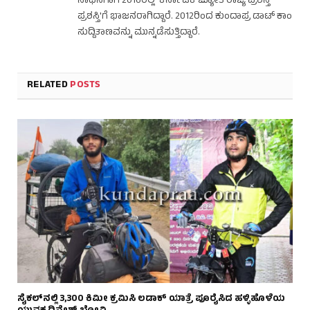
ಸಾಧನೆಗಾಗಿ 2016ರಲ್ಲಿ 'ಕರ್ನಾಟಕ ಜ್ಯೋತಿ ರಾಜ್ಯ ಪ್ರಶಸ್ತಿ'
ಪ್ರಶಸ್ತಿ'ಗೆ ಭಾಜನರಾಗಿದ್ದಾರೆ. 2012ರಿಂದ ಕುಂದಾಪ್ರ ಡಾಟ್ ಕಾಂ
ಸುದ್ದಿತಾಣವನ್ನು ಮುನ್ನಡೆಸುತ್ತಿದ್ದಾರೆ.
RELATED
POSTS
ಸೈಕಲ್‌ನಲ್ಲಿ 3,300 ಕಿಮೀ ಕ್ರಮಿಸಿ ಲಡಾಕ್ ಯಾತ್ರೆ ಪೂರೈಸಿದ ಹಳ್ಳಿಹೊಳೆಯ