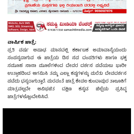
ವಾರ್ಷಿಕ ಜಾತ್ರೆ:
ಪ್ರತಿ ವರ್ಷ ಅಷಾಢ ಮಾಸದಲ್ಲಿ ಕರ್ಕಾಟಕ ಅಮಾವಾಸ್ಯೆಯಂದು
ಸಂಪನ್ನವಾಗುವ ಈ ಜಾತ್ರೆಯ ದಿನ ನವ ದಂಪತಿಗಳು ಹಾಗೂ ಭಕ್ತ
ಸಮೂಹ ನಾನಾ ಮೂಲೆಗಳಿಂದ ದೇವರ ದರ್ಶನ ಪಡೆಯಲು ಭಾರೀ
ಉತ್ಸಾಹದಿಂದ ಆಗಮಿಸಿ ತಮ್ಮ ಎಲ್ಲಾ ಕಷ್ಟಗಳನ್ನು ಮರೆತು ದೇವದರ್ಶನ
ಪಡೆದು ಧನ್ಯರಾಗುತ್ತಾರೆ. ಮರವಂತೆ ಜಾತ್ರೆ ಕೇವಲ ಕುಂದಾಪುರ ತಾಲೂಕಿಗೆ
ಮಾತ್ರವಲ್ಲದೇ ಅವಿಭಜಿತ ದಕ್ಷಿಣ ಕನ್ನಡ ಜಿಲ್ಲೆಯ ಪ್ರಸಿದ್ಧ
ಜಾತ್ರೆಗಳಲ್ಲೊಂದೇನಿಸಿದೆ.