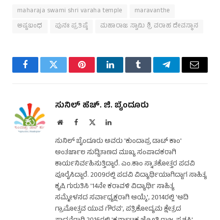
maharaja swami shri varaha temple
maravanthe
ಅಷ್ಟಬಂಧ
ಪುನಃ ಪ್ರತಿಷ್ಠೆ
ಮಹಾರಾಜ ಸ್ವಾಮಿ ಶ್ರಿ ವರಾಹ ದೇವಸ್ಥಾನ
Facebook
Twitter
Pinterest
LinkedIn
Tumblr
Telegram
Email
ಸುನಿಲ್ ಹೆಚ್. ಜಿ. ಬೈಂದೂರು
Website
Facebook
X
LinkedIn
(Twitter)
ಸುನಿಲ್ ಬೈಂದೂರು ಅವರು 'ಕುಂದಾಪ್ರ ಡಾಟ್ ಕಾಂ'
ಅಂತರ್ಜಾಲ ಸುದ್ದಿತಾಣದ ಮುಖ್ಯ ಸಂಪಾದಕರಾಗಿ
ಕಾರ್ಯನಿರ್ವಹಿಸುತ್ತಿದ್ದಾರೆ. ಎಂ.ಕಾಂ ಸ್ನಾತಕೋತ್ತರ ಪದವಿ
ಪೂರೈಸಿದ್ದಾರೆ. 2009ರಲ್ಲಿ ಪದವಿ ವಿದ್ಯಾರ್ಥಿಯಾಗಿದ್ದಾಗ ಸಾಹಿತ್ಯ
ಕೃಷಿ ಗುರುತಿಸಿ '14ನೇ ಕರಾವಳಿ ವಿದ್ಯಾರ್ಥಿ ಸಾಹಿತ್ಯ
ಸಮ್ಮೇಳನದ ಸರ್ವಾಧ್ಯಕ್ಷರಾಗಿ ಆಯ್ಕೆ', 2014ರಲ್ಲಿ 'ಆದಿ
ಗ್ರಾಮೋತ್ಸವ ಯುವ ಗೌರವ', ಪತ್ರಿಕೋದ್ಯಮ ಕ್ಷೇತ್ರದ