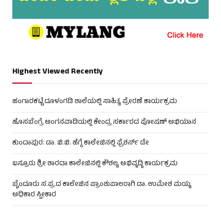
Highest Viewed Recently
ಹಂಗಾರಕಟ್ಟೆ ದೂಳಂಗಡಿ ಶಾಲೆಯಲ್ಲಿ ಸಾಹಿತ್ಯ ಪ್ರೇರಣೆ ಕಾರ್ಯಕ್ರಮ
ಹೊಸಬೆಂಗ್ರೆ ಅಂಗನವಾಡಿಯಲ್ಲಿ ಕೇಂದ್ರ ಸರ್ಕಾರದ ಪೋಷಣ್ ಅಭಿಯಾನ
ಕುಂದಾಪುರ: ಡಾ. ಬಿ.ಬಿ. ಹೆಗ್ಡೆ ಕಾಲೇಜಿನಲ್ಲಿ ಫ್ರೆಶರ್ಸ್ ಡೇ
ಬಸ್ರೂರು ಶ್ರೀ ಶಾರದಾ ಕಾಲೇಜಿನಲ್ಲಿ ಕೌಶಲ್ಯ ಅಭಿವೃದ್ಧಿ ಕಾರ್ಯಕ್ರಮ
ಬೈಂದೂರು ಸ.ಪ್ರ.ದ ಕಾಲೇಜಿನ ಪ್ರಾಂಶುಪಾಲರಾಗಿ ಡಾ. ಉಮೇಶ ಮಯ್ಯ
ಅಧಿಕಾರ ಸ್ವೀಕಾರ