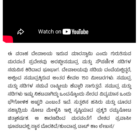
ಈ ವರಾಹ ದೇವಾಲಯ ಇರುವ ಮಾರಸ್ವಾಮಿ ಎಂದು ಗುರುತಿಸುವ
ಮರವಂತೆ ಪ್ರದೇಶವು ಅರಬ್ಬೀಸಮುದ್ರ ಮತ್ತು ಸೌಪರ್ಣಿಕ ನದಿಗಳ
ನಡುವಿನ ಕಿರಿದಾದ ಭೂಭಾಗ. ದೇವಾಲಯವು ನದಿಯ ದಂಡೆಯಲ್ಲಿದ್ದರೆ,
ಅಲ್ಲಿಂದ ಸಮುದ್ರಕ್ಕಿರುವ ಅಂತರ ಕೇವಲ 150 ಮೀಟರಗಳು. ಸಮುದ್ರ
ಮತ್ತು ನದಿಗಳ ನಡುವೆ ರಾಷ್ಟ್ರೀಯ ಹೆದ್ದಾರಿ ಸಾಗುತ್ತದೆ. ಸಮುದ್ರ ಮತ್ತು
ನದಿಗಳು ಇಷ್ಟು ನಿಕಟವಾಗಿದ್ದು ಒಂದನ್ನೊಂದು ಸೇರದ ವಿದ್ಯಮಾನ ಒಂದು
ಭೌಗೋಳಿಕ ಅಚ್ಚರಿ ಎಂಬಂತೆ ಇದೆ. ಸುತ್ತಲಿನ ಹಸಿರು ಮತ್ತು ದೂರದ
ಸಹ್ಯಾದ್ರಿಯ ನೋಟ ಮೇಳೈಸಿ ಇಲ್ಲಿ ಸೃಷ್ಠಿಯಾದ ಪ್ರಕೃತಿ ರಮ್ಯನೋಟ
ಚಿತ್ತಾಕರ್ಷಕ. ಆ ಕಾರಣದಿಂದ ಮರವಂತೆಗೆ ದೇಶದ ಪ್ರವಾಸೀ
ಭೂಪಟದಲ್ಲಿ ಸ್ಥಾನ ದೊರಕಿದೆ/ಕುಂದಾಪ್ರ ಡಾಟ್ ಕಾಂ ಲೇಖನ/