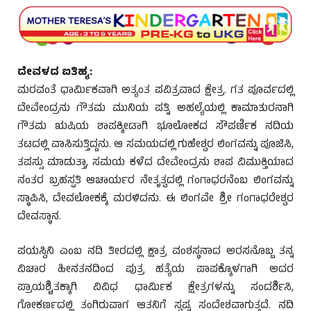
ದೇವಳದ ಐತಿಹ್ಯ:
ಮರವಂತೆ ಧಾರ್ಮಿಕವಾಗಿ ಅತ್ಯಂತ ಪವಿತ್ರವಾದ ಕ್ಷೇತ್ರ. ಗತ ಪೂರ್ವದಲ್ಲಿ
ದೇವೇಂದ್ರನು ಗೌತಮ ಮುನಿಯ ಪತ್ನಿ ಅಹಲ್ಯೆಯಲ್ಲಿ ಕಾಮಾತುರನಾಗಿ
ಗೌತಮ ಋಷಿಯ ಶಾಪಕ್ಕೀಡಾಗಿ ಭೂಲೋಕದ ಸೌಪರ್ಣಿಕ ನದಿಯ
ತಟದಲ್ಲಿ ವಾಸಿಸುತ್ತಿದ್ದನು. ಆ ಸಮಯದಲ್ಲಿ ಗುಹೇಶ್ವರ ಲಿಂಗವನ್ನು ಪೂಜಿಸಿ,
ತಪಸ್ಸು ಮಾಡುತ್ತಾ, ಸಮಯ ಕಳೆದ ದೇವೇಂದ್ರನು ಶಾಪ ವಿಮುಕ್ತಿಯಾದ
ನಂತರ ಬ್ರಹಸ್ಪತಿ ಆಚಾರ್ಯರ ನೇತೃತ್ವದಲ್ಲಿ ಗಂಗಾಧರನೆಂಬ ಲಿಂಗವನ್ನು
ಸ್ಥಾಪಿಸಿ, ದೇವಲೋಕಕ್ಕೆ ಮರಳಿದನು. ಈ ಲಿಂಗವೇ ಶ್ರೀ ಗಂಗಾಧರೇಶ್ವರ
ದೇವಸ್ಥಾನ.
ಪಯಸ್ವಿನಿ ಎಂಬ ನದಿ ತೀರದಲ್ಲಿ ಕ್ಷಾತ್ರ ವಂಶಸ್ಥನಾದ ಅರಸನೊಬ್ಬ ತನ್ನ
ವಿಚಾರ ಹೀನತನದಿಂದ ಪುತ್ರ ಹತ್ಯೆಯ ಪಾಪಕ್ಕೊಳಗಾಗಿ ಅದರ
ಪ್ರಾಯಶ್ಚಿತಕ್ಕಾಗಿ ವಿವಿಧ ಧಾರ್ಮಿಕ ಕ್ಷೇತ್ರಗಳನ್ನು ಸಂದರ್ಶಿಸಿ,
ಗೋಕರ್ಣದಲ್ಲಿ ತಂಗಿರುವಾಗ ಆತನಿಗೆ ಸ್ವಪ್ನ ಸಂದೇಶವಾಗುತ್ತದೆ. ನದಿ