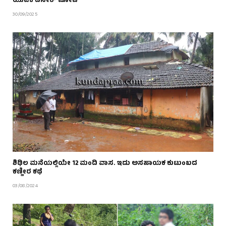
ಯುವಕ ದಿನೇಶ್‌ ಬೋವಿ
30/09/2025
ಶಿಥಿಲ ಮನೆಯಲ್ಲಿಯೇ 12 ಮಂದಿ ವಾಸ. ಇದು ಅಸಹಾಯಕ ಕುಟುಂಬದ
ಕಣ್ಣೀರ ಕಥೆ
03/08/2024