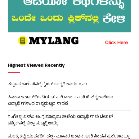
Highest Viewed Recently
ಸುಜ್ಞಾನ ಕಾಲೇಜಿನಲ್ಲಿ ಸೈಬರ್ ಜಾಗೃತಿ ಕಾರ್ಯಕ್ರಮ
ಸಿಎಂಎ ಇಂಟರ್‌ಮೀಡಿಯಟ್ ಫಲಿತಾಂಶ: ಡಾ. ಬಿ.ಬಿ. ಹೆಗ್ಡೆ ಕಾಲೇಜು
ವಿದ್ಯಾರ್ಥಿಗಳಿಂದ ರಾಷ್ಟ್ರಮಟ್ಟದ ಸಾಧನೆ
ಗಂಗೊಳ್ಳಿ ಎಸ್‌ವಿ ಆಂಗ್ಲ ಮಾಧ್ಯಮ ಶಾಲೆಯ ವಿದ್ಯಾರ್ಥಿಗಳು ಟೇಬಲ್‌
ಟೆನ್ನಿಸ್‌ನಲ್ಲಿ ಜಿಲ್ಲಾ ಮಟ್ಟಕ್ಕೆ ಆಯ್ಕೆ
ಮರಕ್ಕೆ ಕಟ್ಟಿ ಯುವಕನಿಗೆ ಹಲ್ಲೆ- ಮೂವರ ಬಂಧನ: ಜಾತಿ ನಿಂದನೆ ಪ್ರಕರಣದಲ್ಲೂ