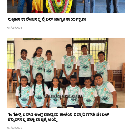
ಸುಜ್ಞಾನ ಕಾಲೇಜಿನಲ್ಲಿ ಸೈಬರ್ ಜಾಗೃತಿ ಕಾರ್ಯಕ್ರಮ
07/08/2026
ಗಂಗೊಳ್ಳಿ ಎಸ್‌ವಿ ಆಂಗ್ಲ ಮಾಧ್ಯಮ ಶಾಲೆಯ ವಿದ್ಯಾರ್ಥಿಗಳು ಟೇಬಲ್‌
ಟೆನ್ನಿಸ್‌ನಲ್ಲಿ ಜಿಲ್ಲಾ ಮಟ್ಟಕ್ಕೆ ಆಯ್ಕೆ
07/08/2026