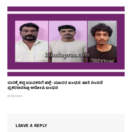
ಮರಕ್ಕೆ ಕಟ್ಟಿ ಯುವಕನಿಗೆ ಹಲ್ಲೆ- ಮೂವರ ಬಂಧನ: ಜಾತಿ ನಿಂದನೆ
ಪ್ರಕರಣದಲ್ಲೂ ಆರೋಪಿ ಬಂಧನ
07/08/2026
LEAVE A REPLY