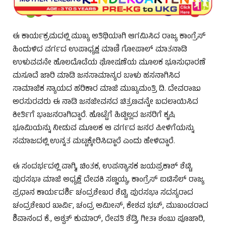
ಈ ಕಾರ್ಯಕ್ರಮದಲ್ಲಿ ಮುಖ್ಯ ಅತಿಥಿಯಾಗಿ ಆಗಮಿಸಿದ ರಾಜ್ಯ ಕಾಂಗ್ರೆಸ್
ಹಿಂದುಳಿದ ವರ್ಗದ ಉಪಾಧ್ಯಕ್ಷ ಮಾಣಿ ಗೋಪಾಲ್ ಮಾತನಾಡಿ
ಉಳುವವನೇ ಹೊಲದೊಡೆಯ ಘೋಷಣೆಯ ಮೂಲಕ ಭೂಸುಧಾರಣೆ
ಮಸೂದೆ ಜಾರಿ ಮಾಡಿ ಜನಸಾಮಾನ್ಯರ ಬಾಳು ಹಸನಾಗಿಸಿದ
ಸಾಮಾಜಿಕ ನ್ಯಾಯದ ಹರಿಕಾರ ಮಾಜಿ ಮುಖ್ಯಮಂತ್ರಿ ದಿ. ದೇವರಾಜು
ಅರಸುರವರು ಈ ನಾಡಿ ಜನಜೀವನದ ಚಿತ್ರಣವನ್ನೇ ಬದಲಾಯಿಸಿದ
ಕೀರ್ತಿಗೆ ಭಾಜನರಾಗಿದ್ದಾರೆ. ಹೊಟ್ಟೆಗೆ ಹಿಟ್ಟಿಲ್ಲದ ಜನರಿಗೆ ಕೃಷಿ
ಭೂಮಿಯನ್ನು ನೀಡುವ ಮೂಲಕ ಆ ವರ್ಗದ ಜನರ ಪೀಳಿಗೆಯನ್ನು
ಸಮಾಜದಲ್ಲಿ ಉನ್ನತ ಮಟ್ಟಕ್ಕೇರಿಸಿದ್ದಾರೆ ಎಂದು ಹೇಳಿದ್ದಾರೆ.
ಈ ಸಂದರ್ಭದಲ್ಲಿ ವಾಗ್ಮಿ, ಚಿಂತಕ, ಉಪನ್ಯಾಸಕ ಜಯಪ್ರಕಾಶ್ ಶೆಟ್ಟಿ,
ಪುರಸಭಾ ಮಾಜಿ ಅಧ್ಯಕ್ಷೆ ದೇವಕಿ ಸಣ್ಣಯ್ಯ, ಕಾಂಗ್ರೆಸ್ ಐಟಿಸೆಲ್ ರಾಜ್ಯ
ಪ್ರಧಾನ ಕಾರ್ಯದರ್ಶಿ ಚಂದ್ರಶೇಖರ ಶೆಟ್ಟಿ, ಪುರಸಭಾ ಸದಸ್ಯರಾದ
ಚಂದ್ರಶೇಖರ ಖಾರ್ವಿ, ಚಂದ್ರ ಅಮೀನ್, ಕೇಶವ ಭಟ್, ಮುಖಂಡರಾದ
ಶಿವಾನಂದ ಕೆ., ಅಶ್ವತ್ ಕುಮಾರ್, ರೇವತಿ ಶೆಡ್ತಿ, ಗೀತಾ ಶಂಬು ಪೂಜಾರಿ,