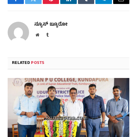
Facebook
Twitter
Pinterest
LinkedIn
Tumblr
Telegram
Email
ನ್ಯೂಸ್ ಬ್ಯೂರೋ
Website
Tumblr
RELATED
POSTS