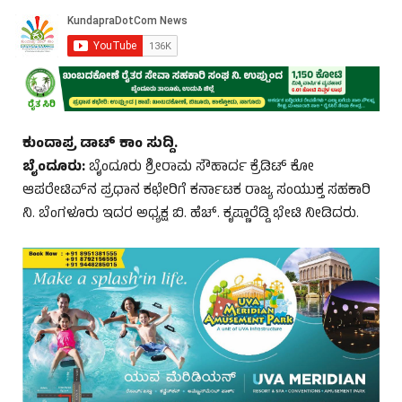
ಕುಂದಾಪ್ರ ಡಾಟ್ ಕಾಂ ಸುದ್ದಿ.
ಬೈಂದೂರು:
ಬೈಂದೂರು ಶ್ರೀರಾಮ ಸೌಹಾರ್ದ ಕ್ರೆಡಿಟ್ ಕೋ
ಆಪರೇಟಿವ್‌ನ ಪ್ರಧಾನ ಕಛೇರಿಗೆ ಕರ್ನಾಟಕ ರಾಜ್ಯ ಸಂಯುಕ್ತ ಸಹಕಾರಿ
ನಿ. ಬೆಂಗಳೂರು ಇದರ ಅಧ್ಯಕ್ಷ ಬಿ. ಹೆಚ್. ಕೃಷ್ಣಾರೆಡ್ಡಿ ಭೇಟಿ ನೀಡಿದರು.