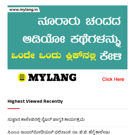
Highest Viewed Recently
ಸುಜ್ಞಾನ ಕಾಲೇಜಿನಲ್ಲಿ ಸೈಬರ್ ಜಾಗೃತಿ ಕಾರ್ಯಕ್ರಮ
ಸಿಎಂಎ ಇಂಟರ್‌ಮೀಡಿಯಟ್ ಫಲಿತಾಂಶ: ಡಾ. ಬಿ.ಬಿ. ಹೆಗ್ಡೆ ಕಾಲೇಜು