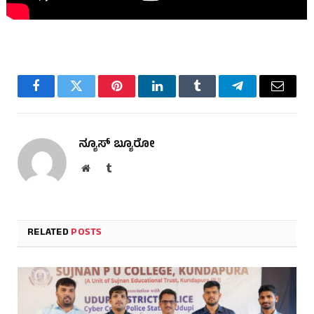
Facebook
Twitter
Pinterest
LinkedIn
Tumblr
Telegram
Email
ನ್ಯೂಸ್ ಬ್ಯೂರೋ
Website
Tumblr
RELATED
POSTS