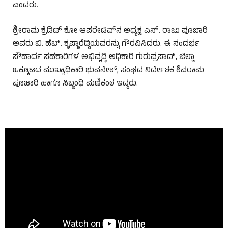
ಎಂದರು.
ಶ್ರೀರಾಮ ಕ್ರೆಡಿಟ್ ಕೋ ಆಪರೇಟಿವ್‌ನ ಅಧ್ಯಕ್ಷ ಎಸ್. ರಾಜು ಪೂಜಾರಿ
ಅವರು ಬಿ. ಹೆಚ್. ಕೃಷ್ಣಾರೆಡ್ಡಿಯವರನ್ನು ಗೌರವಿಸಿದರು. ಈ ಸಂದರ್ಭ
ಸೌಹಾರ್ದ ಸಹಕಾರಿಗಳ ಅಭಿವೃದ್ಧಿ ಅಧಿಕಾರಿ ಗುರುಪ್ರಸಾದ್, ಜಿಲ್ಲಾ
ಒಕ್ಕೂಟದ ಮುಖ್ಯಾಧಿಕಾರಿ ಭುವನೇಶ್, ಸಂಘದ ನಿರ್ದೇಶಕ ಶಿವರಾಮ
ಪೂಜಾರಿ ಹಾಗೂ ಸಿಬ್ಬಂಧಿ ಮಣಿಕಂಠ ಇದ್ದರು.