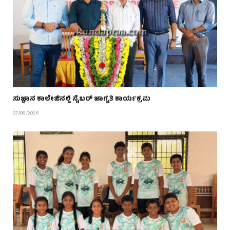
ಸುಜ್ಞಾನ ಕಾಲೇಜಿನಲ್ಲಿ ಸೈಬರ್ ಜಾಗೃತಿ ಕಾರ್ಯಕ್ರಮ
07/08/2026