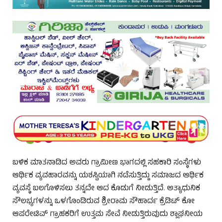
ಬಳಿಕ ಮಾತನಾಡಿದ ಅವರು ಗ್ರಾಮೀಣ ಭಾಗದಲ್ಲಿ ಸಹಕಾರಿ ಸಂಸ್ಥೆಗಳು
ಆರ್ಥಿಕ ವ್ಯವಹಾರವನ್ನು ಯಶಸ್ವಿಯಾಗಿ ನಡೆಸುತ್ತಿದ್ದು ಸಮಾಜದ ಆರ್ಥಿಕ
ವ್ಯವಸ್ಥೆ ಬಲಗೊಳಿಸಲು ತನ್ನದೇ ಆದ ಕೊಡುಗೆ ನೀಡುತ್ತಿದೆ. ಅತ್ಯಾಧುನಿಕ
ಸೌಲಭ್ಯಗಳನ್ನು ಒಳಗೊಂಡಿರುವ ಶ್ರೀರಾಮ ಸೌಹಾರ್ದ ಕ್ರೆಡಿಟ್ ಕೋ
ಆಪರೇಟಿವ್ ಗ್ರಾಹಕರಿಗೆ ಉತ್ತಮ ಸೇವೆ ನೀಡುತ್ತಿರುವುದು ಶ್ಲಾಘನೀಯ