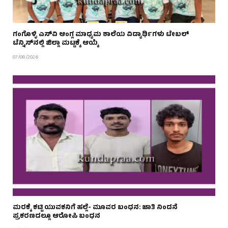
ಗಂಗೊಳ್ಳಿ ಎಸ್‌ವಿ ಆಂಗ್ಲ ಮಾಧ್ಯಮ ಶಾಲೆಯ ವಿದ್ಯಾರ್ಥಿಗಳು ಟೇಬಲ್‌
ಟೆನ್ನಿಸ್‌ನಲ್ಲಿ ಜಿಲ್ಲಾ ಮಟ್ಟಕ್ಕೆ ಆಯ್ಕೆ
07/08/2026
ಮರಕ್ಕೆ ಕಟ್ಟಿ ಯುವಕನಿಗೆ ಹಲ್ಲೆ- ಮೂವರ ಬಂಧನ: ಜಾತಿ ನಿಂದನೆ
ಪ್ರಕರಣದಲ್ಲೂ ಆರೋಪಿ ಬಂಧನ