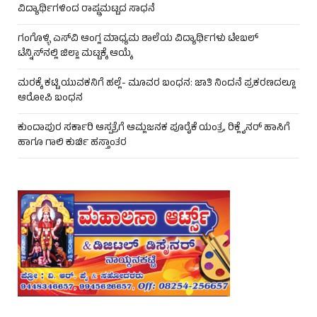
ವಿದ್ಯಾರ್ಥಿಗಳಿಂದ ರಾಷ್ಟ್ರಮಟ್ಟದ ಸಾಧನೆ
ಗಂಗೊಳ್ಳಿ ಎಸ್‌ವಿ ಆಂಗ್ಲ ಮಾಧ್ಯಮ ಶಾಲೆಯ ವಿದ್ಯಾರ್ಥಿಗಳು ಟೇಬಲ್‌
ಟೆನ್ನಿಸ್‌ನಲ್ಲಿ ಜಿಲ್ಲಾ ಮಟ್ಟಕ್ಕೆ ಆಯ್ಕೆ
ಮರಕ್ಕೆ ಕಟ್ಟಿ ಯುವಕನಿಗೆ ಹಲ್ಲೆ- ಮೂವರ ಬಂಧನ: ಜಾತಿ ನಿಂದನೆ ಪ್ರಕರಣದಲ್ಲೂ
ಆರೋಪಿ ಬಂಧನ
ಕುಂದಾಪುರ ಸರ್ಕಾರಿ ಆಸ್ಪತ್ರೆಗೆ ಆಮ್ಲಜನಕ ಪೂರೈಕೆ ಯಂತ್ರ, ರಿಕ್ಲೈನರ್ ಹಾಸಿಗೆ
ಹಾಗೂ ಗಾಲಿ ಕುರ್ಚಿ ಹಸ್ತಾಂತರ