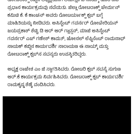
ರೋಟರಾಕ್ಟ್ ಕಬ್ಬಿನ ಅಧ್ಯಕ್ಷೆಯಾಗಿ ಅಮೀಕ್ಷಾ ಡಿ ನಾಯ್ಕ್ ಇವರ ಪದ
ಪ್ರಧಾನ ಕಾರ್ಯಕ್ರಮವು ನಡೆಯಿತು. ಜಿಲ್ಲಾ ರೋಟರಾಕ್ಟ್ ಚೇರ್ಮನ್
ಕಮಿಟಿ ಕೆ. ಕೆ ಕಾಂಚನ್ ಅವರು ರೋಟರ್ಯಾಕ್ಟ್ ಕ್ಲಬ್ ಬಗ್ಗೆ
ಮಾಹಿತಿಯನ್ನು ನೀಡಿದರು. ಅಸಿಸ್ಟೆಂಟ್ ಗವರ್ನರ್ ರೋಟೇರಿಯನ್
ಜಯಪ್ರಕಾಶ್ ಶೆಟ್ಟಿ, ಡಿ ಆರ್ ಆರ್ ಗ್ಲಾಡ್ಸನ್, ಮಾಜಿ ಅಸಿಸ್ಟೆಂಟ್
ಗವರ್ನರ್ ಎಚ್ ಗಣೇಶ್ ಕಾಮತ್, ಜೋನಲ್ ಲೆಫ್ಟಿನೆಂಟ್ ರಾಮನಾಥ್
ನಾಯಕ್ ಕಬ್ಬಿನ ಕಾರ್ಯದರ್ಶಿ ನಾರಾಯಣ ಈ ನಾಯ್ಕ್ ಮತ್ತು
ರೋಟರಾಕ್ಟ್ ಕ್ಲಬ್‌ನ ಸದಸ್ಯರು ಉಪಸ್ಥಿತರಿದ್ದರು.
ಅಧ್ಯಕ್ಷ ರಾಜೇಶ ಎಂ ಜಿ ಸ್ವಾಗತಿಸಿದರು. ರೋಟರಿ ಕ್ಲಬ್ ಸದಸ್ಯೆ ಸುಗುಣ
ಆರ್.ಕೆ ಕಾರ್ಯಕ್ರಮ ನಿರ್ವಹಿಸಿದರು. ರೋಟರಾಕ್ಟ್ ಕ್ಲಬ್ ಕಾರ್ಯದರ್ಶಿ
ರಾಮಕೃಷ್ಣ ಶೆಣೈ ವಂದಿಸಿದರು.