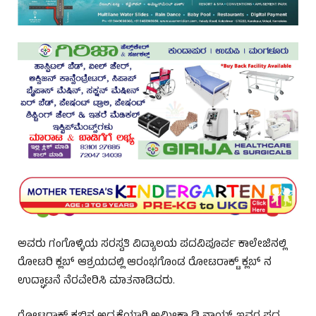
ಅವರು ಗಂಗೊಳ್ಳಿಯ ಸರಸ್ವತಿ ವಿದ್ಯಾಲಯ ಪದವಿಪೂರ್ವ ಕಾಲೇಜಿನಲ್ಲಿ
ರೋಟರಿ ಕ್ಲಬ್ ಆಶ್ರಯದಲ್ಲಿ ಆರಂಭಗೊಂಡ ರೋಟರಾಕ್ಟ್ ಕ್ಲಬ್ ನ
ಉದ್ಘಾಟನೆ ನೆರವೇರಿಸಿ ಮಾತನಾಡಿದರು.