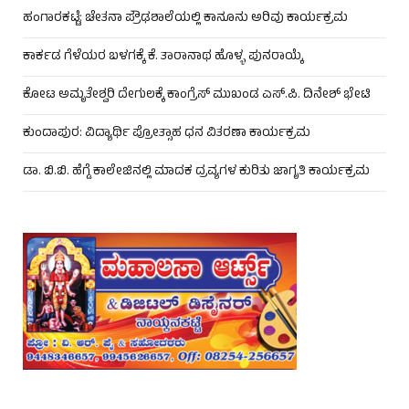
ಹಂಗಾರಕಟ್ಟೆ: ಚೇತನಾ ಪ್ರೌಢಶಾಲೆಯಲ್ಲಿ ಕಾನೂನು ಅರಿವು ಕಾರ್ಯಕ್ರಮ
ಕಾರ್ಕಡ ಗೆಳೆಯರ ಬಳಗಕ್ಕೆ ಕೆ. ತಾರಾನಾಥ ಹೊಳ್ಳ ಪುನರಾಯ್ಕೆ
ಕೋಟ ಅಮೃತೇಶ್ವರಿ ದೇಗುಲಕ್ಕೆ ಕಾಂಗ್ರೆಸ್ ಮುಖಂಡ ಎಸ್.ಪಿ. ದಿನೇಶ್ ಭೇಟಿ
ಕುಂದಾಪುರ: ವಿದ್ಯಾರ್ಥಿ ಪ್ರೋತ್ಸಾಹ ಧನ ವಿತರಣಾ ಕಾರ್ಯಕ್ರಮ
ಡಾ. ಬಿ.ಬಿ. ಹೆಗ್ಡೆ ಕಾಲೇಜಿನಲ್ಲಿ ಮಾದಕ ದ್ರವ್ಯಗಳ ಕುರಿತು ಜಾಗೃತಿ ಕಾರ್ಯಕ್ರಮ