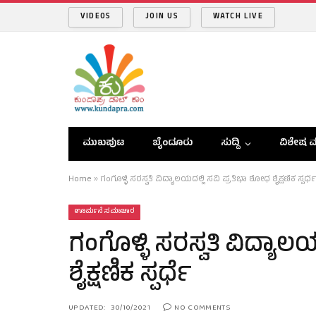
VIDEOS
JOIN US
WATCH LIVE
ಮುಖಪುಟ
ಬೈಂದೂರು
ಸುದ್ದಿ
ವಿಶೇಷ ವ
Home
»
ಗಂಗೊಳ್ಳಿ ಸರಸ್ವತಿ ವಿದ್ಯಾಲಯದಲ್ಲಿ ಸವಿ ಪ್ರತಿಭಾ ಶೋಧ ಶೈಕ್ಷಣಿಕ ಸ್ಪರ್ಧೆ
ಊರ್ಮನೆ ಸಮಾಚಾರ
ಗಂಗೊಳ್ಳಿ ಸರಸ್ವತಿ ವಿದ್ಯಾ
ಶೈಕ್ಷಣಿಕ ಸ್ಪರ್ಧೆ
UPDATED:
30/10/2021
NO COMMENTS