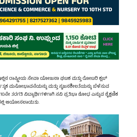
ಲ್ಲಿನ ರಾಷ್ಟ್ರೀಯ ಸೇವಾ ಯೋಜನಾ ಘಟಕ ಮತ್ತು ರೋಟರಿ ಕ್ಲಬ್
್ಪರ್ಧಾತ್ಮಕ ಮನೋಭಾವನೆಯನ್ನು ಮತ್ತು ಸೃಜನಶೀಲತೆಯನ್ನು ಬೆಳೆಸುವ
ೇ ತರಗತಿ ವಿದ್ಯಾರ್ಥಿಗಳಿಗಾಗಿ ಸವಿ ಪ್ರತಿಭಾ ಶೋಧ ಎನ್ನುವ ಶೈಕ್ಷಣಿಕ
ಜಿನಲ್ಲಿ ಆಯೋಸಲಾಯಿತು.