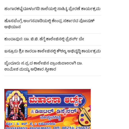
ಹಂಗಾರಕಟ್ಟೆ ದೂಳಂಗಡಿ ಶಾಲೆಯಲ್ಲಿ ಸಾಹಿತ್ಯ ಪ್ರೇರಣೆ ಕಾರ್ಯಕ್ರಮ
ಹೊಸಬೆಂಗ್ರೆ ಅಂಗನವಾಡಿಯಲ್ಲಿ ಕೇಂದ್ರ ಸರ್ಕಾರದ ಪೋಷಣ್
ಅಭಿಯಾನ
ಕುಂದಾಪುರ: ಡಾ. ಬಿ.ಬಿ. ಹೆಗ್ಡೆ ಕಾಲೇಜಿನಲ್ಲಿ ಫ್ರೆಶರ್ಸ್ ಡೇ
ಬಸ್ರೂರು ಶ್ರೀ ಶಾರದಾ ಕಾಲೇಜಿನಲ್ಲಿ ಕೌಶಲ್ಯ ಅಭಿವೃದ್ಧಿ ಕಾರ್ಯಕ್ರಮ
ಬೈಂದೂರು ಸ.ಪ್ರ.ದ ಕಾಲೇಜಿನ ಪ್ರಾಂಶುಪಾಲರಾಗಿ ಡಾ.
ಉಮೇಶ ಮಯ್ಯ ಅಧಿಕಾರ ಸ್ವೀಕಾರ