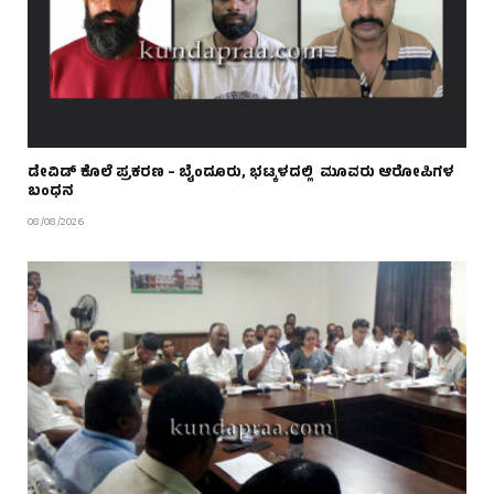
ಡೇವಿಡ್ ಕೊಲೆ ಪ್ರಕರಣ – ಬೈಂದೂರು, ಭಟ್ಕಳದಲ್ಲಿ ಮೂವರು ಆರೋಪಿಗಳ
ಬಂಧನ
08/08/2026