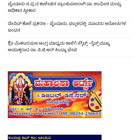
ಬೈಂದೂರು ಸ.ಪ್ರ.ದ ಕಾಲೇಜಿನ ಪ್ರಾಂಶುಪಾಲರಾಗಿ ಡಾ. ಉಮೇಶ ಮಯ್ಯ
ಅಧಿಕಾರ ಸ್ವೀಕಾರ
ಡೇವಿಡ್ ಕೊಲೆ ಪ್ರಕರಣ – ಬೈಂದೂರು, ಭಟ್ಕಳದಲ್ಲಿ ಮೂವರು ಆರೋಪಿಗಳ
ಬಂಧನ
ಶ್ರೀ ವೆಂಕಟರಮಣ ಆಂಗ್ಲ ಮಾಧ್ಯಮ ಶಾಲೆಗೆ ಸ್ಕೌಟ್ಸ್ –ಗೈಡ್ಸ್ ಮುಖ್ಯ
ಆಯುಕ್ತರಾದ ಡಾ. ಪಿ.ಜಿ.ಆರ್ ಸಿಂಧ್ಯಾ ಭೇಟಿ