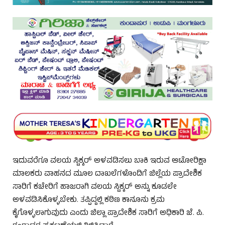
ಇದುವರೆಗೂ ವಲಯ ಸ್ಟಿಕ್ಕರ್ ಅಳವಡಿಸಲು ಬಾಕಿ ಇರುವ ಆಟೋರಿಕ್ಷಾ
ಮಾಲಕರು ವಾಹನದ ಮೂಲ ದಾಖಲೆಗಳೊಂದಿಗೆ ಜಿಲ್ಲೆಯ ಪ್ರಾದೇಶಿಕ
ಸಾರಿಗೆ ಕಚೇರಿಗೆ ಹಾಜರಾಗಿ ವಲಯ ಸ್ಟಿಕ್ಕರ್ ಅನ್ನು ಕೂಡಲೇ
ಅಳವಡಿಸಿಕೊಳ್ಳಬೇಕು. ತಪ್ಪಿದ್ದಲ್ಲಿ ಕಠಿಣ ಕಾನೂನು ಕ್ರಮ
ಕೈಗೊಳ್ಳಲಾಗುವುದು ಎಂದು ಜಿಲ್ಲಾ ಪ್ರಾದೇಶಿಕ ಸಾರಿಗೆ ಅಧಿಕಾರಿ ಜೆ. ಪಿ.