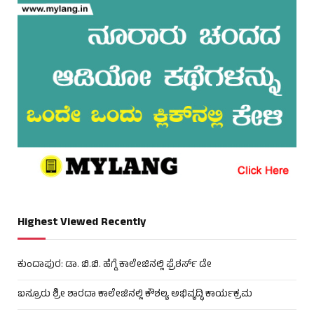
Highest Viewed Recently
ಕುಂದಾಪುರ: ಡಾ. ಬಿ.ಬಿ. ಹೆಗ್ಡೆ ಕಾಲೇಜಿನಲ್ಲಿ ಫ್ರೆಶರ್ಸ್ ಡೇ
ಬಸ್ರೂರು ಶ್ರೀ ಶಾರದಾ ಕಾಲೇಜಿನಲ್ಲಿ ಕೌಶಲ್ಯ ಅಭಿವೃದ್ಧಿ ಕಾರ್ಯಕ್ರಮ