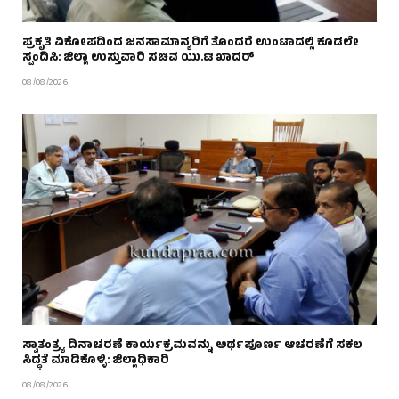
ಪ್ರಕೃತಿ ವಿಕೋಪದಿಂದ ಜನಸಾಮಾನ್ಯರಿಗೆ ತೊಂದರೆ ಉಂಟಾದಲ್ಲಿ ಕೂಡಲೇ
ಸ್ಪಂದಿಸಿ: ಜಿಲ್ಲಾ ಉಸ್ತುವಾರಿ ಸಚಿವ ಯು.ಟಿ ಖಾದರ್
08/08/2026
ಸ್ವಾತಂತ್ರ್ಯ ದಿನಾಚರಣೆ ಕಾರ್ಯಕ್ರಮವನ್ನು ಅರ್ಥಪೂರ್ಣ ಆಚರಣೆಗೆ ಸಕಲ
ಸಿದ್ಧತೆ ಮಾಡಿಕೊಳ್ಳಿ: ಜಿಲ್ಲಾಧಿಕಾರಿ
08/08/2026