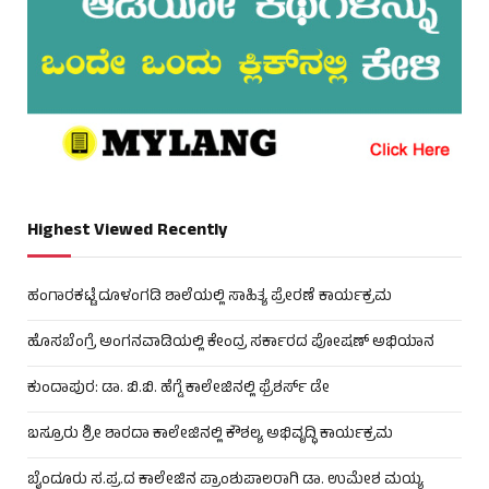
Highest Viewed Recently
ಹಂಗಾರಕಟ್ಟೆ ದೂಳಂಗಡಿ ಶಾಲೆಯಲ್ಲಿ ಸಾಹಿತ್ಯ ಪ್ರೇರಣೆ ಕಾರ್ಯಕ್ರಮ
ಹೊಸಬೆಂಗ್ರೆ ಅಂಗನವಾಡಿಯಲ್ಲಿ ಕೇಂದ್ರ ಸರ್ಕಾರದ ಪೋಷಣ್ ಅಭಿಯಾನ
ಕುಂದಾಪುರ: ಡಾ. ಬಿ.ಬಿ. ಹೆಗ್ಡೆ ಕಾಲೇಜಿನಲ್ಲಿ ಫ್ರೆಶರ್ಸ್ ಡೇ
ಬಸ್ರೂರು ಶ್ರೀ ಶಾರದಾ ಕಾಲೇಜಿನಲ್ಲಿ ಕೌಶಲ್ಯ ಅಭಿವೃದ್ಧಿ ಕಾರ್ಯಕ್ರಮ
ಬೈಂದೂರು ಸ.ಪ್ರ.ದ ಕಾಲೇಜಿನ ಪ್ರಾಂಶುಪಾಲರಾಗಿ ಡಾ. ಉಮೇಶ ಮಯ್ಯ