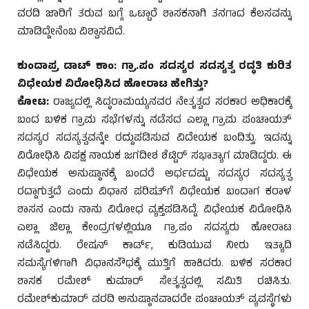
ವರದಿ ಜಾರಿಗೆ ತರುವ ಬಗ್ಗೆ ಒಟ್ಟಾರೆ ಶಾಸಕನಾಗಿ ತನಗಾದ ಕೆಲಸವನ್ನು
ಮಾಡಿದ್ದೇನೆಂಬ ವಿಶ್ವಾಸವಿದೆ.
ಕುಂದಾಪ್ರ ಡಾಟ್ ಕಾಂ: ಗ್ರಾ.ಪಂ ಸದಸ್ಯರ ಸದಸ್ಯತ್ವ ರದ್ಧತಿ ಕುರಿತ
ವಿಧೇಯಕ ವಿರೋಧಿಸಿದ ಹೋರಾಟ ಹೇಗಿತ್ತು?
ಕೋಟ:
ರಾಜ್ಯದಲ್ಲಿ ಸಿದ್ಧರಾಮಯ್ಯನವರ ನೇತೃತ್ವದ ಸರಕಾರ ಅಧಿಕಾರಕ್ಕೆ
ಬಂದ ಬಳಿಕ ಗ್ರಾಮ ಸಭೆಗಳನ್ನು ನಡೆಸದ ಎಲ್ಲಾ ಗ್ರಾಮ ಪಂಚಾಯತ್
ಸದಸ್ಯರ ಸದಸ್ಯತ್ವವನ್ನೇ ರದ್ದುಪಡಿಸುವ ವಿದೇಯಕ ಬಂದಿತ್ತು. ಇದನ್ನು
ವಿರೋಧಿಸಿ ವಿಪಕ್ಷ ನಾಯಕ ಜಗದೀಶ ಶೆಟ್ಟಿರ್ ಸಭಾತ್ಯಾಗ ಮಾಡಿದ್ದರು. ಈ
ವಿಧೇಯಕ ಅನುಷ್ಠಾನಕ್ಕೆ ಬಂದರೆ ಅರ್ಧದಷ್ಟು ಸದಸ್ಯರ ಸದಸ್ಯತ್ವ
ರದ್ದಾಗುತ್ತದೆ ಎಂದು ವಿಧಾನ ಪರಿಷತ್‌ಗೆ ವಿಧೇಯಕ ಬಂದಾಗ ಕರಾಳ
ಶಾಸನ ಎಂದು ನಾನು ವಿರೋಧ ವ್ಯಕ್ತಪಡಿಸಿದ್ದೆ. ವಿಧೇಯಕ ವಿರೋಧಿಸಿ
ಎಲ್ಲಾ ಜಿಲ್ಲಾ ಕೇಂದ್ರಗಳಲ್ಲಿಯೂ ಗ್ರಾ.ಪಂ ಸದಸ್ಯರು ಹೋರಾಟ
ನಡೆಸಿದ್ದರು. ರೇಷನ್ ಕಾರ್ಡ್, ಕುಡಿಯುವ ನೀರು ಇತ್ಯಾದಿ
ಸಮಸ್ಯೆಗಳಿಗಾಗಿ ವಿಧಾನಸೌಧಕ್ಕೆ ಮುತ್ತಿಗೆ ಹಾಕಿದರು. ಬಳಿಕ ಸರಕಾರ
ಶಾಸಕ ರಮೇಶ್ ಕುಮಾರ್ ಸೇತೃತ್ವದಲ್ಲಿ ಸಮಿತಿ ರಚಿಸಿತು.
ರಮೇಶ್‌ಕುಮಾರ್ ವರದಿ ಅನುಷ್ಠಾನವಾದರೇ ಪಂಚಾಯತ್ ವ್ಯವಸ್ಥೆಗಳು