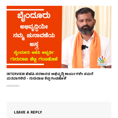
INTERVIEW ಬಿಜೆಪಿ ಸರಕಾರದ ಅಭಿವೃದ್ಧಿ ಕಾರ್ಯಗಳೇ ನಮಗೆ
ಮತವಾಗಲಿದೆ – ಗುರುರಾಜ ಶೆಟ್ಟಿ ಗಂಟಿಹೊಳೆ
05/05/2023
LEAVE A REPLY