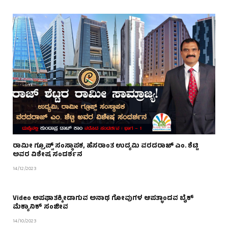
ರಾಮೀ ಗ್ರೂಪ್ಸ್ ಸಂಸ್ಥಾಪಕ, ಹೆಸರಾಂತ ಉದ್ಯಮಿ ವರದರಾಜ್ ಎಂ. ಶೆಟ್ಟಿ
ಅವರ ವಿಶೇಷ ಸಂದರ್ಶನ
14/12/2023
Video ಅಪಘಾತಕ್ಕೀಡಾಗುವ ಅನಾಥ ಗೋವುಗಳ ಆಪತ್ಭಾಂದವ ಬೈಕ್
ಮೆಕ್ಯಾನಿಕ್ ಸಂಜೀವ
14/10/2023