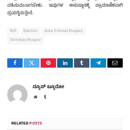
ವಹಿಸುವಂತಾಗಬೇಕು. ಇವುಗಳ ಅನುಷ್ಠಾನಕ್ಕೆ ಪ್ರಾಮಾಣಿಕವಾಗಿ
ಪ್ರಯತ್ನಿಸುತ್ತೇನೆ.
BJP
Election
Kota Srinivas Poojary
Shrinivas Poojary
Facebook
Twitter
Pinterest
LinkedIn
Tumblr
Telegram
Email
ನ್ಯೂಸ್ ಬ್ಯೂರೋ
Website
Tumblr
RELATED
POSTS