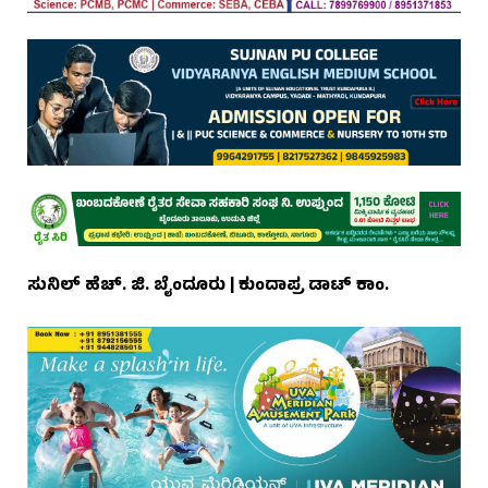
ಸುನಿಲ್ ಹೆಚ್. ಜಿ. ಬೈಂದೂರು | ಕುಂದಾಪ್ರ ಡಾಟ್ ಕಾಂ.