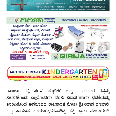
ರಾಜಕಾರಣದಲ್ಲಿ ಸರಳ, ಸಜ್ಜನಿಕೆಗೆ ಅನ್ವರ್ಥ ಎಂಬಂತೆ ತನ್ನನ್ನು
ತೊಡಗಿಕೊಂಡು ಎಲ್ಲರೊಂದಿಗೂ ಬೆರತು ವಿಶ್ವಾಸ ಹಾಗೂ ಘನತೆಯನ್ನು
ಉಳಿಸಿಕೊಂಡ ಅಪರೂಪದ ರಾಜಕಾರಣಿ ಕೋಟ ಶ್ರೀನಿವಾಸ ಪೂಜಾರಿ.
ಒಬ್ಬ ಸಾಮಾನ್ಯ ಛಾಯಾಗ್ರಾಹಕನಾಗಿದ್ದ ವ್ಯಕ್ತಿ ಗ್ರಾಮ ಪಂಚಾಯತ್,