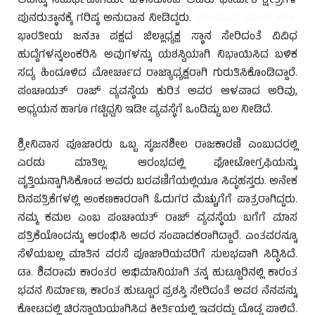
ಅದನ್ನು ಸಮರ್ಥವಾಗಿಯೇ ಬಳಸಿಕೊಂಡ ಅವರು ಧಾರ್ಮಿಕ ಕ್ಷೇತ್ರಗಳ
ಪುನರುತ್ಥಾನಕ್ಕೆ ಗರಿಷ್ಠ ಅನುದಾನ ನೀಡಿದ್ದರು.
(
ಕುಂದಾಪ್ರ ಡಾಟ್ ಕಾಂ
)
ಭಾರತೀಯ ಜನತಾ ಪಕ್ಷದ ಜಿಲ್ಲಾಧ್ಯಕ್ಷ ಸ್ಥಾನ ಸೇರಿದಂತೆ ವಿವಿಧ
ಹುದ್ದೆಗಳನ್ನಲಂಕರಿಸಿ ಅವುಗಳನ್ನು ಯಶಸ್ವಿಯಾಗಿ ನಿಭಾಯಿಸಿದ ಬಳಿಕ
ಸದ್ಯ ಹಿಂದೂಳಿದ ಮೋರ್ಚಾದ ರಾಜ್ಯಾಧ್ಯಕ್ಷರಾಗಿ ಗುರುತಿಸಿಕೊಂಡಿದ್ದಾರೆ.
ಪಂಚಾಯತ್ ರಾಜ್ ವ್ಯವಸ್ಥೆಯ ಕುರಿತ ಅವರ ಆಳವಾದ ಅರಿವು,
ಅಧ್ಯಯನ ಹಾಗೂ ಗಟ್ಟಿಧ್ವನಿ ಇಡೀ ವ್ಯವಸ್ಥೆಗೆ ಒಂದಿಷ್ಟು ಬಲ ನೀಡಿದೆ.
ಶ್ರೀನಿವಾಸ ಪೂಜಾರರು ಒಬ್ಬ ಸೃಜನಶೀಲ ರಾಜಕಾರಣಿ ಎಂಬುದರಲ್ಲಿ
ಎರಡು ಮಾತಿಲ್ಲ. ಆರಂಭದಲ್ಲಿ ಫೋಟೋಗ್ರಫಿಯನ್ನು
ವೃತ್ತಿಯನ್ನಾಗಿಸಿಕೊಂಡ ಅವರು ಬರವಣಿಗೆಯಲ್ಲಿಯೂ ಸಿದ್ಧಹಸ್ತರು. ಅನೇಕ
ದಿನಪತ್ರಿಕೆಗಳಲ್ಲಿ ಅಂಕಣಕಾರರಾಗಿ ಓದುಗರ ಮೆಚ್ಚುಗೆಗೆ ಪಾತ್ರರಾಗಿದ್ದರು.
ನಮ್ಮ ಕಮಲ ಎಂಬ ಪಂಚಾಯತ್ ರಾಜ್ ವ್ಯವಸ್ಥೆಯ ಬಗೆಗೆ ಮಾಸ
ಪತ್ರಿಕೆಯೊಂದನ್ನು ಆರಂಭಿಸಿ ಅದರ ಸಂಪಾದಕರಾಗಿದ್ದಾರೆ. ಎಂತವರನ್ನೂ
ಸೆಳೆಯಬಲ್ಲ ಮಾತಿನ ವರಸೆ ಪೂಜಾರಿಯವರಿಗೆ ಸುಲಭವಾಗಿ ಸಿದ್ಧಿಸಿದೆ.
ಡಾ. ಶಿವರಾಮ ಕಾರಂತರ ಅಭಿಮಾನಿಯಾಗಿ ತನ್ನ ಹುಟ್ಟೂರಿನಲ್ಲಿ ಕಾರಂತ
ಭವನ ನಿರ್ಮಾಣ, ಕಾರಂತ ಹುಟ್ಟೂರ ಪ್ರಶಸ್ತಿ ಸೇರಿದಂತೆ ಅವರ ನೆನಪನ್ನು
ಕೋಟದಲ್ಲಿ ಚಿರಸ್ಥಾಯಿಯಾಗಿಸಿದ ಕೀರ್ತಿಯಲ್ಲಿ ಇವರದ್ದು ದೊಡ್ಡ ಪಾಲಿದೆ.