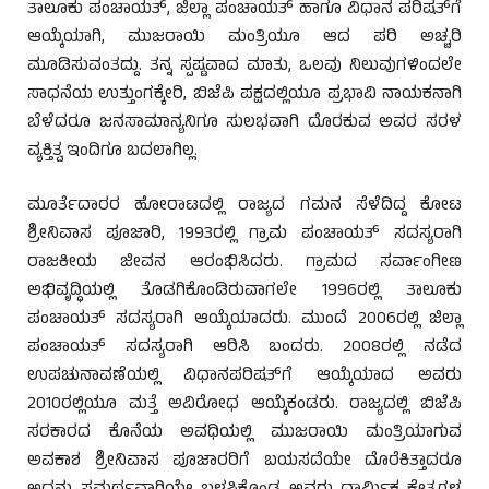
ತಾಲೂಕು ಪಂಚಾಯತ್, ಜಿಲ್ಲಾ ಪಂಚಾಯತ್ ಹಾಗೂ ವಿಧಾನ ಪರಿಷತ್‌ಗೆ
ಆಯ್ಕೆಯಾಗಿ, ಮುಜರಾಯಿ ಮಂತ್ರಿಯೂ ಆದ ಪರಿ ಅಚ್ಚರಿ
ಮೂಡಿಸುವಂತದ್ದು. ತನ್ನ ಸ್ಪಷ್ಟವಾದ ಮಾತು, ಒಲವು ನಿಲುವುಗಳಿಂದಲೇ
ಸಾಧನೆಯ ಉತ್ತುಂಗಕ್ಕೇರಿ, ಬಿಜೆಪಿ ಪಕ್ಷದಲ್ಲಿಯೂ ಪ್ರಭಾವಿ ನಾಯಕನಾಗಿ
ಬೆಳೆದರೂ ಜನಸಾಮಾನ್ಯನಿಗೂ ಸುಲಭವಾಗಿ ದೊರಕುವ ಅವರ ಸರಳ
ವ್ಯಕ್ತಿತ್ವ ಇಂದಿಗೂ ಬದಲಾಗಿಲ್ಲ.
ಮೂರ್ತೆದಾರರ ಹೋರಾಟದಲ್ಲಿ ರಾಜ್ಯದ ಗಮನ ಸೆಳೆದಿದ್ದ ಕೋಟ
ಶ್ರೀನಿವಾಸ ಪೂಜಾರಿ, 1993ರಲ್ಲಿ ಗ್ರಾಮ ಪಂಚಾಯತ್ ಸದಸ್ಯರಾಗಿ
ರಾಜಕೀಯ ಜೀವನ ಆರಂಭಿಸಿದರು. ಗ್ರಾಮದ ಸರ್ವಾಂಗೀಣ
ಅಭಿವೃದ್ಧಿಯಲ್ಲಿ ತೊಡಗಿಕೊಂಡಿರುವಾಗಲೇ 1996ರಲ್ಲಿ ತಾಲೂಕು
ಪಂಚಾಯತ್ ಸದಸ್ಯರಾಗಿ ಆಯ್ಕೆಯಾದರು. ಮುಂದೆ 2006ರಲ್ಲಿ ಜಿಲ್ಲಾ
ಪಂಚಾಯತ್ ಸದಸ್ಯರಾಗಿ ಆರಿಸಿ ಬಂದರು. 2008ರಲ್ಲಿ ನಡೆದ
ಉಪಚುನಾವಣೆಯಲ್ಲಿ ವಿಧಾನಪರಿಷತ್‌ಗೆ ಆಯ್ಕೆಯಾದ ಅವರು
2010ರಲ್ಲಿಯೂ ಮತ್ತೆ ಅವಿರೋಧ ಆಯ್ಕೆಕಂಡರು. ರಾಜ್ಯದಲ್ಲಿ ಬಿಜೆಪಿ
ಸರಕಾರದ ಕೊನೆಯ ಅವಧಿಯಲ್ಲಿ ಮುಜರಾಯಿ ಮಂತ್ರಿಯಾಗುವ
ಅವಕಾಶ ಶ್ರೀನಿವಾಸ ಪೂಜಾರರಿಗೆ ಬಯಸದೆಯೇ ದೊರೆಕಿತ್ತಾದರೂ