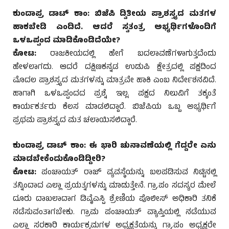
ಕುಂದಾಪ್ರ ಡಾಟ್ ಕಾಂ: ಬಿಜೆಪಿ ದ್ವಿತೀಯ ಪ್ರಾಶಸ್ತ್ಯದ ಮತಗಳ
ಹಾಕಬೇಡಿ ಎಂದಿದೆ. ಆದರೆ ಸ್ವತಂತ್ರ ಅಭ್ಯರ್ಥಿಗಳೊಂದಿಗೆ
ಒಳಒಪ್ಪಂದ ಮಾಡಿಕೊಂಡಿದೆಯೇ?
ಕೋಟ:
ರಾಜಕೀಯದಲ್ಲಿ ಹೇಗೆ ಬದಲಾವಣೆಗಳಾಗುತ್ತದೆಂದು
ಹೇಳಲಾಗದು. ಆದರೆ ದಕ್ಷಿಣಕನ್ನಡ ಉಡುಪಿ ಕ್ಷೇತ್ರದಲ್ಲಿ ಪಕ್ಷದಿಂದ
ಮೊದಲ ಪ್ರಾಶಸ್ತ್ಯದ ಮತಗಳನ್ನು ಮಾತ್ರವೇ ಹಾಕಿ ಎಂಬ ನಿರ್ದೇಶನವಿದೆ.
ಹಾಗಾಗಿ ಒಳಒಪ್ಪಂದದ ಪ್ರಶ್ನೆ ಇಲ್ಲ. ಪಕ್ಷದ ನಿಲುವಿಗೆ ತಕ್ಕಂತೆ
ಕಾರ್ಯಕರ್ತರು ಕೆಲಸ ಮಾಡಲಿದ್ದಾರೆ. ಬಿಜೆಪಿಯ ಒಬ್ಬ ಅಭ್ಯರ್ಥಿಗೆ
ಪ್ರಥಮ ಪ್ರಾಶಸ್ತ್ಯದ ಮತ ಚಲಾಯಿಸಲಿದ್ದಾರೆ.
ಕುಂದಾಪ್ರ ಡಾಟ್ ಕಾಂ: ಈ ಭಾರಿ ಚುನಾವಣೆಯಲ್ಲಿ ಗೆದ್ದರೇ ಏನು
ಮಾಡಬೇಕೆಂದುಕೊಂಡಿದ್ದೀರಿ?
ಕೋಟ:
ಪಂಚಾಯತ್ ರಾಜ್ ವ್ಯವಸ್ಥೆಯನ್ನು ಬಲಪಡಿಸುವ ನಿಟ್ಟಿನಲ್ಲಿ
ತನ್ನಿಂದಾದ ಎಲ್ಲಾ ಪ್ರಯತ್ನಗಳನ್ನು ಮಾಡುತ್ತೇನೆ. ಗ್ರಾ.ಪಂ ಸದಸ್ಯರ ಮೇಲೆ
ದೂರು ದಾಖಲಾದಾಗ ಡಿವೈಎಸ್ಪಿ ಶ್ರೇಣಿಯ ಪೊಲೀಸ್ ಅಧಿಕಾರಿ ತನಿಕೆ
ನಡೆಸುವಂತಾಗಬೇಕು. ಗ್ರಾಮ ಪಂಚಾಯತ್ ವ್ಯಾಪ್ತಿಯಲ್ಲಿ ನಡೆಯುವ
ಎಲ್ಲಾ ಸರಕಾರಿ ಕಾರ್ಯಕ್ರಮಗಳ ಅಧ್ಯಕ್ಷತೆಯನ್ನು ಗ್ರಾ.ಪಂ ಅಧ್ಯಕ್ಷರೇ