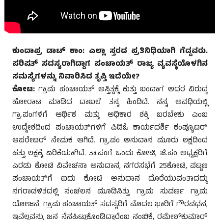
ಕುಂದಾಪ್ರ ಡಾಟ್ ಕಾಂ:
ಎಲ್ಲಾ ಸ್ತರದ ಪ್ರತಿನಿಧಿಯಾಗಿ ಗೆದ್ದವರು.
ಪರಿಷತ್ ಸದಸ್ಯರಾಗಿದ್ದಾಗ ಪಂಚಾಯತ್ ರಾಜ್ಯ ವ್ಯವಸ್ಥೆಯೊಳಗಿನ
ಸಮಸ್ಯೆಗಳನ್ನು ನಿವಾರಿಸಿದ ತೃಪ್ತಿ ಇದೆಯೇ?
ಕೋಟ:
ಗ್ರಾಮ ಪಂಚಾಯತ್ ಅಸ್ತಿತ್ವಕ್ಕೆ ಕುತ್ತು ಬಂದಾಗ ಅದರ ವಿರುದ್ಧ
ಹೋರಾಟ ಮಾಡಿದ ದಾಖಲೆ ತನ್ನ ಹಿಂದಿದೆ. ನನ್ನ ಅವಧಿಯಲ್ಲಿ
ಗ್ರಾ.ಪಂಗಳಿಗೆ ಆರ್ಥಿಕ ಮತ್ತು ಅಧಿಕಾರ ಶಕ್ತಿ ಬರಬೇಕು ಎಂಬ
ಉದ್ದೇಶದಿಂದ ಪಂಚಾಯತ್‌ಗಳಿಗೆ ಪಿಡಿಓ ಕಾರ್ಯದರ್ಶಿ ಕಂಪ್ಯೂಟರ್
ಆಪರೇಟರ್ ನೇಮಕ ಆಗಿದೆ. ಗ್ರಾ.ಪಂ ಅನುದಾನ ಮೂರು ಲಕ್ಷದಿಂದ
ಹತ್ತು ಲಕ್ಷಕ್ಕೆ ಏರಿಕೆಯಾಗಿದೆ. ತಾ.ಪಂಗೆ ಒಂದು ಕೋಟಿ, ಜಿ.ಪಂ ಅಧ್ಯಕ್ಷರಿಗೆ
ಎರಡು ಕೋಟಿ ವಿವೇಚನಾ ಅನುದಾನ, ನಗರಸಭೆಗೆ 25ಕೋಟಿ, ಪಟ್ಟಣ
ಪಂಚಾಯತ್‌ಗೆ ಐದು ಕೋಟಿ ಅನುದಾನ ದೊರೆಯುವಂತಾದದ್ದು
ನಗರಾಡಳಿತದಲ್ಲಿ ಸಂಚಲನ ಮೂಡಿಸಿತ್ತು. ಗ್ರಾಮ ಸುವರ್ಣ ಗ್ರಾಮ
ಯೋಜನೆ. ಗ್ರಾಮ ಪಂಚಾಯತ್ ಸದಸ್ಯರಿಗೆ ಮೊದಲ ಭಾರಿಗೆ ಗೌರವಧನ,
ಇವೆಲ್ಲವನ್ನು ಜನ ನೆನಪಿಟ್ಟುಕೊಂಡಿದ್ದಾರೆಂಬ ನಂಬಿಕೆ, ರಮೇಶ್‌ಕುಮಾರ್